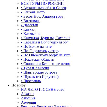
ВСЕ ТУРЫ ПО РОССИИ
▪ Архангельск обл. и Север
▪ Байкал. Лето
▪ Бесов Нос, Андома-гора
▪ Воттовара
▪ Дагестан
▪ Кавказ
▪ Калмыкия
▪ Камчатка, Курилы, Сахалин
▪ Карелия и Вологодская обл.
▪ По Волге на яхте
▪ По Ладожскому озеру
▪ По Онежскому озеру на яхте
▪ Псковская область
▪ Соловки и Белое море летом
▪ Тува и Хакасия
▪ Шантарские острова
▪ Шумак (из Иркутска)
▪ Ярославль
По миру
НА ЛЕТО И ОСЕНЬ 2026
Абхазия
Албания
Армения
Беларусь Велотуры Экскурсии