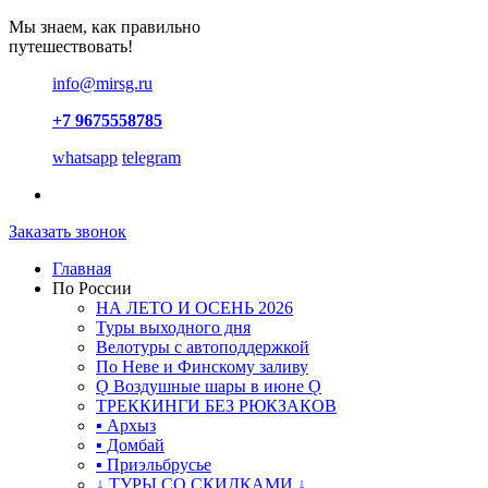
Мы знаем, как правильно
путешествовать!
info@mirsg.ru
+7 9675558785
whatsapp
telegram
Заказать звонок
Главная
По России
НА ЛЕТО И ОСЕНЬ 2026
Туры выходного дня
Велотуры с автоподдержкой
По Неве и Финскому заливу
Ǫ Воздушные шары в июне Ǫ
ТРЕККИНГИ БЕЗ РЮКЗАКОВ
▪ Архыз
▪ Домбай
▪ Приэльбрусье
↓ ТУРЫ СО СКИДКАМИ ↓