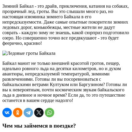
Зимний Байкал - это драйв, приключения, катания на собаках,
прозрачный лед, гроты. Вы это слышали много раз, но
настоящая изюминка зимнего Байкала в его
непредсказуемости. Даже самые опытные покорители зимних
ледовых дорог, конькобежцы, местные жители не дадут
соврать - каждую зиму не знаешь, какой сюрприз подготовило
озеро. Но совершенно точно все предвкушают - это будет
феерично, красиво!
Байкал манит не только внешней красотой гротов, пещер,
идеально ровного льда на десятки километров, но и духом
авантюры, непредсказуемой температурой, зимними
развлечениями. Готовы ли вы посоревноваться с
байкальскими ветрами Култуком или Баргузином? Готовы ли
вы к невероятным, почти космическим звукам байкальского
льда в дневное и ночное время? Если да, то это путешествие
останется в вашем сердце надолго!
Чем мы займемся в поездке?