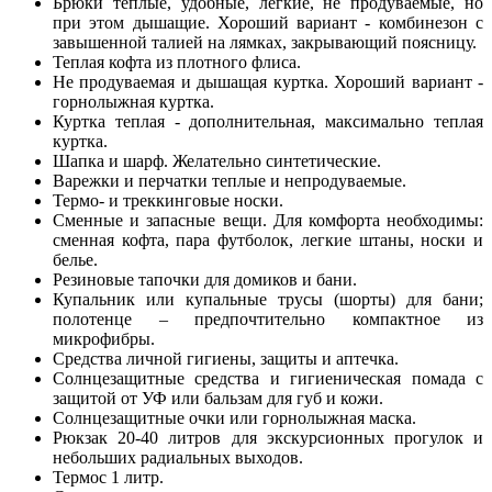
Брюки тёплые, удобные, легкие, не продуваемые, но
при этом дышащие. Хороший вариант - комбинезон с
завышенной талией на лямках, закрывающий поясницу.
Теплая кофта из плотного флиса.
Не продуваемая и дышащая куртка. Хороший вариант -
горнолыжная куртка.
Куртка теплая - дополнительная, максимально теплая
куртка.
Шапка и шарф. Желательно синтетические.
Варежки и перчатки теплые и непродуваемые.
Термо- и треккинговые носки.
Сменные и запасные вещи. Для комфорта необходимы:
сменная кофта, пара футболок, легкие штаны, носки и
белье.
Резиновые тапочки для домиков и бани.
Купальник или купальные трусы (шорты) для бани;
полотенце – предпочтительно компактное из
микрофибры.
Средства личной гигиены, защиты и аптечка.
Солнцезащитные средства и гигиеническая помада с
защитой от УФ или бальзам для губ и кожи.
Солнцезащитные очки или горнолыжная маска.
Рюкзак 20-40 литров для экскурсионных прогулок и
небольших радиальных выходов.
Термос 1 литр.