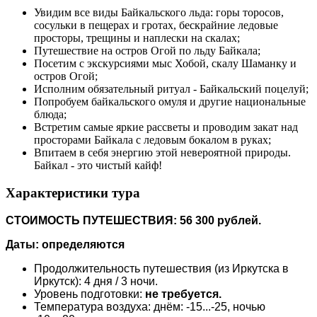
Увидим все виды Байкальского льда: горы торосов,
сосульки в пещерах и гротах, бескрайние ледовые
просторы, трещины и наплески на скалах;
Путешествие на остров Огой по льду Байкала;
Посетим с экскурсиями мыс Хобой, скалу Шаманку и
остров Огой;
Исполним обязательный ритуал - Байкальский поцелуй;
Попробуем байкальского омуля и другие национальные
блюда;
Встретим самые яркие рассветы и проводим закат над
просторами Байкала с ледовым бокалом в руках;
Впитаем в себя энергию этой невероятной природы.
Байкал - это чистый кайф!
Характеристики тура
СТОИМОСТЬ ПУТЕШЕСТВИЯ: 56 300 рублей.
Даты: определяются
Продолжительность путешествия (из Иркутска в
Иркутск): 4 дня / 3 ночи.
Уровень подготовки:
не требуется.
Температура воздуха: днём: -15...-25, ночью