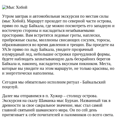
Утром завтрак и автомобильная экскурсия по местам силы
(мыс Хобой). Маршрут проходит по северной части острова,
прямо по льду Байкала, где можно посмотреть его западную и
восточную стороны и насладиться незабываемыми
просторами. Вам встретятся ледовые гроты, наплески,
прибрежные скалы, миллионы свисающих сосулек, торосы,
образовавшиеся во время давления и трещин. Вы проедете на
УАЗе прямо по льду Байкала, увидите прозрачный
изумрудный лед, небольшие островки причудливой формы,
будете наблюдать захватывающую даль бескрайних берегов
Байкала и, наконец, насладитесь вкусным пикником. Места,
которые вы увидите на этом маршруте, не только красивы, но
и энергетически наполнены.
Сегодня мы обязательно исполним ритуал - Байкальский
поцелуй.
Далее мы отправимся в п. Хужир – столицу острова.
Экскурсия на скалу Шаманка мыс Бурхан. Названный так в
древности за свое сакральное значение, мыс стал самой
главной святыней шаманского мира. Он по сей день
притягивает к себе почитателей и паломников со всего света.