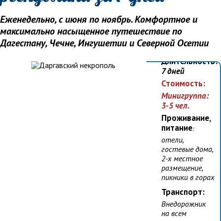
заездов:
Еженедельно, с июня по ноябрь. Комфортное и
каждое
воскресенье с
максимально насыщенное путешествие по
июня по
Дагестану, Чечне, Ингушетии и Северной Осетии
ноябрь 2025
Длительность:
7 дней
Стоимость:
Минигруппа:
3-5 чел.
Проживание,
питание
:
отели,
гостевые дома,
2-х местное
размещение,
пикники в горах
Транспорт:
Внедорожник
на всем