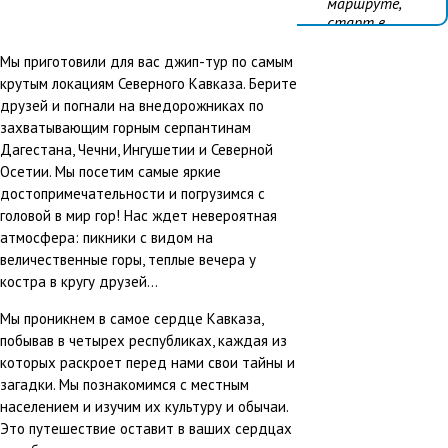
маршруте,
старт в
Махачкале
Мы приготовили для вас джип-тур по самым
Виды отдыха:
крутым локациям Северного Кавказа. Берите
#Активный
друзей и погнали на внедорожниках по
отдых
захватывающим горным серпантинам
#Семейный
Дагестана, Чечни, Ингушетии и Северной
отдых
Осетии. Мы посетим самые яркие
достопримечательности и погрузимся с
головой в мир гор! Нас ждет невероятная
атмосфера: пикники с видом на
величественные горы, теплые вечера у
костра в кругу друзей...
Мы проникнем в самое сердце Кавказа,
побывав в четырех республиках, каждая из
которых раскроет перед нами свои тайны и
загадки. Мы познакомимся с местным
населением и изучим их культуру и обычаи.
Это путешествие оставит в ваших сердцах