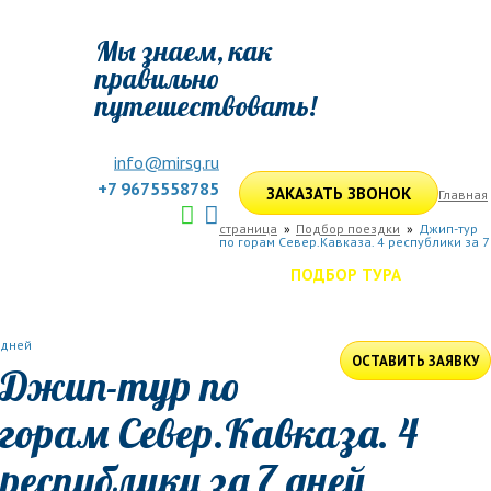
Мы знаем, как
правильно
путешествовать!
info@mirsg.ru
+7 9675558785
ЗАКАЗАТЬ ЗВОНОК
Главная
страница
Подбор поездки
Джип-тур
по горам Север.Кавказа. 4 республики за 7
ГЛАВНАЯ
ПО РОССИИ
ПО МИРУ
ПОДБОР ТУРА
ДЛЯ КОМПАНИЙ
ОТЗЫВЫ
БЛОГ
КЛУБ
УСЛУГИ
дней
ОСТАВИТЬ ЗАЯВКУ
Джип-тур по
горам Север.Кавказа. 4
республики за 7 дней
Даты