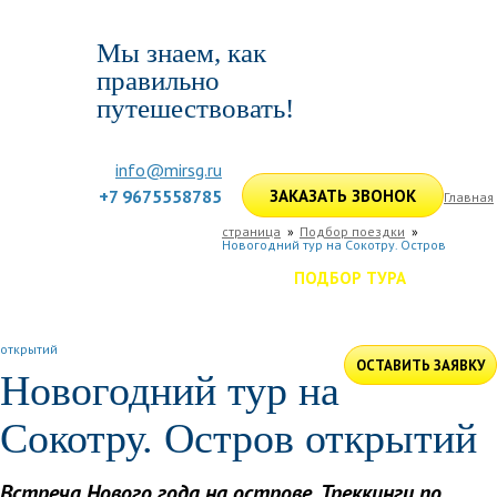
Мы знаем, как
правильно
путешествовать!
info@mirsg.ru
+7 9675558785
ЗАКАЗАТЬ ЗВОНОК
Главная
страница
Подбор поездки
Новогодний тур на Сокотру. Остров
ГЛАВНАЯ
ПО РОССИИ
ПО МИРУ
ПОДБОР ТУРА
ДЛЯ КОМПАНИЙ
ОТЗЫВЫ
БЛОГ
КЛУБ
УСЛУГИ
открытий
ОСТАВИТЬ ЗАЯВКУ
Новогодний тур на
Сокотру. Остров открытий
Даты: 26.12 -
Встреча Нового года на острове. Треккинги по
02.01, 30.12 -