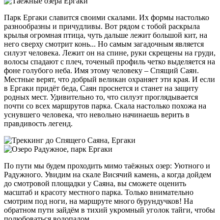
Парк Ергаки славится своими скалами. Их формы настолько
разнообразны и причудливы. Вот рядом с тобой раскрыла
крылья огромная птица, чуть дальше лежит большой кит, на
него сверху смотрит конь... Но самым загадочным является
силуэт человека. Лежит он на спине, руки скрещены на груди,
волосы спадают с плеч, точеный профиль четко выделяется на
фоне голубого неба. Имя этому человеку – Спящий Саян.
Местные верят, что добрый великан охраняет эти края. И если
в Ергаки придёт беда, Саян проснется и станет на защиту
родных мест. Удивительно то, что силуэт проглядывается
почти со всех маршрутов парка. Скала настолько похожа на
уснувшего человека, что невольно начинаешь верить в
правдивость легенд.
По пути мы будем проходить мимо таёжных озер: Уютного и
Радужного. Увидим на скале Висячий камень, а когда дойдем
до смотровой площадки у Саяна, вы сможете оценить
масштаб и красоту местного парка. Только внимательно
смотрим под ноги, на маршруте много бурундучков! На
обратном пути зайдём в тихий укромный уголок тайги, чтобы
полюбоваться водопадом.