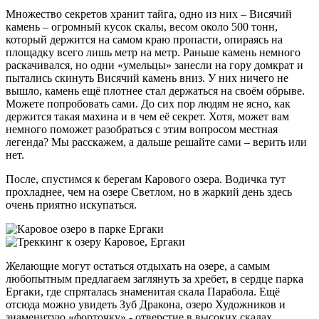
Множество секретов хранит тайга, одно из них – Висячий
камень – огромный кусок скалы, весом около 500 тонн,
который держится на самом краю пропасти, опираясь на
площадку всего лишь метр на метр. Раньше камень немного
раскачивался, но одни «умельцы» занесли на гору домкрат и
пытались скинуть Висячий камень вниз. У них ничего не
вышло, камень ещё плотнее стал держаться на своём обрыве.
Можете попробовать сами. До сих пор людям не ясно, как
держится такая махина и в чем её секрет. Хотя, может вам
немного поможет разобраться с этим вопросом местная
легенда? Мы расскажем, а дальше решайте сами – верить или
нет.
После, спустимся к берегам Карового озера. Водичка тут
прохладнее, чем на озере Светлом, но в жаркий день здесь
очень приятно искупаться.
Желающие могут остаться отдыхать на озере, а самым
любопытным предлагаем заглянуть за хребет, в сердце парка
Ергаки, где спряталась знаменитая скала Парабола. Ещё
отсюда можно увидеть Зуб Дракона, озеро Художников и
знаменитую «форточку» - отверстие в высоких скалах,