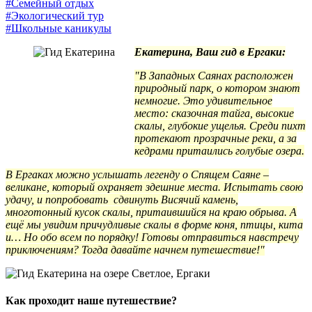
#Семейный отдых
#Экологический тур
#Школьные каникулы
Екатерина, Ваш гид в Ергаки:
"В Западных Саянах расположен
природный парк, о котором знают
немногие. Это удивительное
место: сказочная тайга, высокие
скалы, глубокие ущелья. Среди пихт
протекают прозрачные реки, а за
кедрами притаились голубые озера.
В Ергаках можно услышать легенду о Спящем Саяне –
великане, который охраняет здешние места. Испытать свою
удачу, и попробовать сдвинуть Висячий камень,
многотонный кусок скалы, притаившийся на краю обрыва. А
ещё мы увидим причудливые скалы в форме коня, птицы, кита
и… Но обо всем по порядку! Готовы отправиться навстречу
приключениям? Тогда давайте начнем путешествие!"
Как проходит наше путешествие?