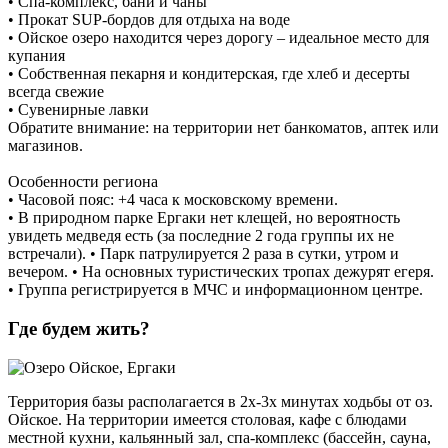
• Спа-комплекс, бани и чаны
• Прокат SUP-бордов для отдыха на воде
• Ойское озеро находится через дорогу – идеальное место для
купания
• Собственная пекарня и кондитерская, где хлеб и десерты
всегда свежие
• Сувенирные лавки
Обратите внимание: на территории нет банкоматов, аптек или
магазинов.
Особенности региона
• Часовой пояс: +4 часа к московскому времени.
• В природном парке Ергаки нет клещей, но вероятность
увидеть медведя есть (за последние 2 года группы их не
встречали). • Парк патрулируется 2 раза в сутки, утром и
вечером. • На основных туристических тропах дежурят егеря.
• Группа регистрируется в МЧС и информационном центре.
Где будем жить?
Территория базы располагается в 2х-3х минутах ходьбы от оз.
Ойское. На территории имеется столовая, кафе с блюдами
местной кухни, кальянный зал, спа-комплекс (бассейн, сауна,