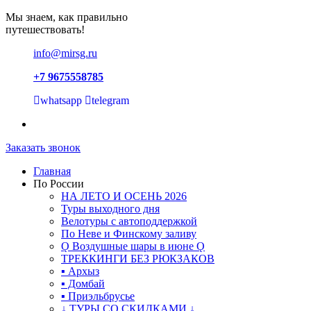
Мы знаем, как правильно
путешествовать!
info@mirsg.ru
+7 9675558785
whatsapp
telegram
Заказать звонок
Главная
По России
НА ЛЕТО И ОСЕНЬ 2026
Туры выходного дня
Велотуры с автоподдержкой
По Неве и Финскому заливу
Ǫ Воздушные шары в июне Ǫ
ТРЕККИНГИ БЕЗ РЮКЗАКОВ
▪ Архыз
▪ Домбай
▪ Приэльбрусье
↓ ТУРЫ СО СКИДКАМИ ↓