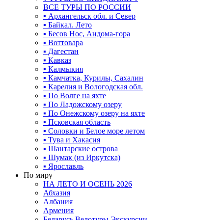
ВСЕ ТУРЫ ПО РОССИИ
▪ Архангельск обл. и Север
▪ Байкал. Лето
▪ Бесов Нос, Андома-гора
▪ Воттовара
▪ Дагестан
▪ Кавказ
▪ Калмыкия
▪ Камчатка, Курилы, Сахалин
▪ Карелия и Вологодская обл.
▪ По Волге на яхте
▪ По Ладожскому озеру
▪ По Онежскому озеру на яхте
▪ Псковская область
▪ Соловки и Белое море летом
▪ Тува и Хакасия
▪ Шантарские острова
▪ Шумак (из Иркутска)
▪ Ярославль
По миру
НА ЛЕТО И ОСЕНЬ 2026
Абхазия
Албания
Армения
Беларусь Велотуры Экскурсии