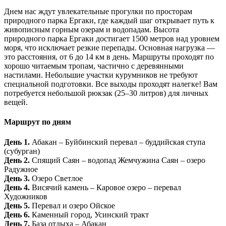
Днем нас ждут увлекательные прогулки по просторам
природного парка Ергаки, где каждый шаг открывает путь к
живописным горным озерам и водопадам. Высота
природного парка Ергаки достигает 1500 метров над уровнем
моря, что исключает резкие перепады. Основная нагрузка —
это расстояния, от 6 до 14 км в день. Маршруты проходят по
хорошо читаемым тропам, частично с деревянными
настилами. Небольшие участки курумников не требуют
специальной подготовки. Все выходы проходят налегке! Вам
потребуется небольшой рюкзак (25–30 литров) для личных
вещей.
Маршрут по дням
День 1.
Абакан – Буйбинский перевал – буддийская ступа
(субурган)
День 2.
Спящий Саян – водопад Жемчужина Саян – озеро
Радужное
День 3.
Озеро Светлое
День 4.
Висячий камень – Каровое озеро – перевал
Художников
День 5.
Перевал и озеро Ойское
День 6.
Каменный город, Усинский тракт
День 7.
База отдыха – Абакан