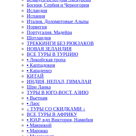
Босния, Сербия и Черногория
Исландия
Испания
Италия. Доломитовые Альпы
Норвегия
Португалия. Мадейра
Шотландия
ТРЕККИНГИ БЕЗ РЮКЗАКОВ
НОВАЯ ЗЕЛАНДИЯ
ВСЕ ТУРЫ В ТУРЦИЮ
▪ Ликийская тропа
▪ Каппадокия
▪ Карадениз
КИТАЙ
ИНДИЯ, НЕПАЛ, ГИМАЛАИ
Шри Ланка
ТУРЫ В ЮГО-ВОСТ. АЗИЮ
▪ Вьетнам
▪ Лаос
↓ ТУРЫ СО СКИДКАМИ ↓
ВСЕ ТУРЫ В АФРИКУ
▪ ЮАР, вдп Виктория, Намибия
▪ Маврикий
▪ Марокко