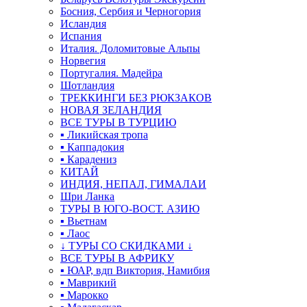
Босния, Сербия и Черногория
Исландия
Испания
Италия. Доломитовые Альпы
Норвегия
Португалия. Мадейра
Шотландия
ТРЕККИНГИ БЕЗ РЮКЗАКОВ
НОВАЯ ЗЕЛАНДИЯ
ВСЕ ТУРЫ В ТУРЦИЮ
▪ Ликийская тропа
▪ Каппадокия
▪ Карадениз
КИТАЙ
ИНДИЯ, НЕПАЛ, ГИМАЛАИ
Шри Ланка
ТУРЫ В ЮГО-ВОСТ. АЗИЮ
▪ Вьетнам
▪ Лаос
↓ ТУРЫ СО СКИДКАМИ ↓
ВСЕ ТУРЫ В АФРИКУ
▪ ЮАР, вдп Виктория, Намибия
▪ Маврикий
▪ Марокко