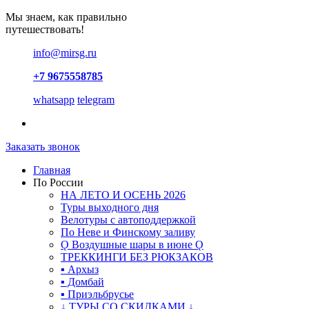
Мы знаем, как правильно
путешествовать!
info@mirsg.ru
+7 9675558785
whatsapp
telegram
Заказать звонок
Главная
По России
НА ЛЕТО И ОСЕНЬ 2026
Туры выходного дня
Велотуры с автоподдержкой
По Неве и Финскому заливу
Ǫ Воздушные шары в июне Ǫ
ТРЕККИНГИ БЕЗ РЮКЗАКОВ
▪ Архыз
▪ Домбай
▪ Приэльбрусье
↓ ТУРЫ СО СКИДКАМИ ↓