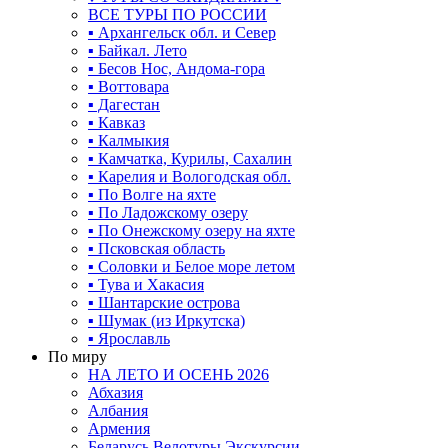
ВСЕ ТУРЫ ПО РОССИИ
▪ Архангельск обл. и Север
▪ Байкал. Лето
▪ Бесов Нос, Андома-гора
▪ Воттовара
▪ Дагестан
▪ Кавказ
▪ Калмыкия
▪ Камчатка, Курилы, Сахалин
▪ Карелия и Вологодская обл.
▪ По Волге на яхте
▪ По Ладожскому озеру
▪ По Онежскому озеру на яхте
▪ Псковская область
▪ Соловки и Белое море летом
▪ Тува и Хакасия
▪ Шантарские острова
▪ Шумак (из Иркутска)
▪ Ярославль
По миру
НА ЛЕТО И ОСЕНЬ 2026
Абхазия
Албания
Армения
Беларусь Велотуры Экскурсии