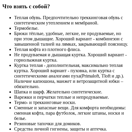
Что взять с собой?
Теплая обувь. Предпочтительно треккинговая обувь с
синтетическим утеплением и мембраной.
Термобелье.
Брюки тёплые, удобные, легкие, не продуваемые, но
при этом дышащие. Хороший вариант - комбинезон с
завышенной талией на лямках, закрывающий поясницу.
Теплая кофта из плотного флиса.
Не продуваемая и дышащая куртка. Хороший вариант -
горнолыжная куртка.
Куртка теплая - дополнительная, максимально теплая
куртка. Хороший вариант - пуховка, или куртка с
синтетическими аналогами пуха(Primaloft, Tloft и др.).
Наличие капюшона, манжет и ветрозащитной юбки –
обязательно.
Шапка и шарф. Желательно синтетические.
Варежки и перчатки теплые и непродуваемые.
Термо- и треккинговые носки.
Сменные и запасные вещи. Для комфорта необходимы:
сменная кофта, пара футболок, легкие штаны, носки и
белье.
Резиновые тапочки для домиков.
Средства личной гигиены, защиты и аптечка.