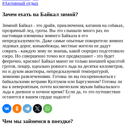
#Активный отдых
Зачем ехать на Байкал зимой?
Зимний Байкал - это драйв, приключения, катания на собаках,
прозрачный лед, гроты. Вы это слышали много раз, но
настоящая изюминка зимнего Байкала в его
непредсказуемости. Даже самые опытные покорители зимних
ледовых дорог, конькобежцы, местные жители не дадут
соврать - каждую зиму не знаешь, какой сюрприз подготовило
озеро. Но совершенно точно все предвкушают - это будет
феерично, красиво! Байкал манит не только внешней красотой
гротов, пещер, идеально ровного льда на десятки километров,
но и духом авантюры, непредсказуемой температурой,
зимними развлечениями. Готовы ли вы посоревноваться с
байкальскими ветрами Култуком или Баргузином? Готовы ли
вы к невероятным, почти космическим звукам байкальского
льда в дневное и ночное время? Если да, то это путешествие
останется в вашем сердце надолго!
Чем мы займемся в поездке?