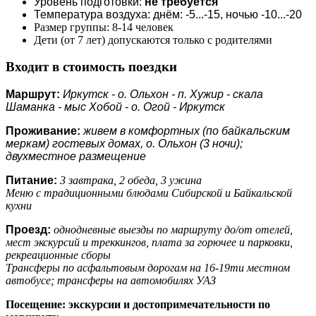
Уровень подготовки:
не требуется
Температура воздуха: днём: -5...-15, ночью -10...-20
Размер группы: 8-14 человек
Дети (от 7 лет) допускаются только с родителями
Входит в стоимость поездки
Маршрут:
Иркутск - о. Ольхон - п. Хужир - скала
Шаманка - мыс Хобой - о. Огой - Иркутск
Проживание:
живем в комфортных (по байкальским
меркам) гостевых домах, о. Ольхон (3 ночи);
двухместное размещение
Питание:
3 завтрака, 2 обеда, 3 ужина
Меню с традиционными блюдами Сибирской и Байкальской
кухни
Проезд:
однодневные выезды по маршруту до/от отелей,
мест экскурсий и треккингов, плата за горючее и парковки,
рекреационные сборы
Трансферы по асфальтовым дорогам на 16-19ти местном
автобусе; трансферы на автомобилях УАЗ
Посещение: экскурсии и достопримечательности по