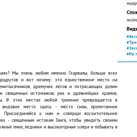
микр
Сло
низк
Вид
#Акт
#Тре
#Экс
#На 
лаях? Мы очень любим именно Гхарвалы, больше всех
аршрутов и вот почему: это единственное место на
семитысячников, дремучих лесов и потрясающих долин
м священных источников, рек и древнейших храмов,
ы. В этих местах любой треккинг превращается в
и видовое место здесь - место силы, пропитанное
ой! Присоединяйся к нам и
соверши восхитительное
ях - священным истокам Ганга, чтобы увидеть своими
жные пики, ледники и высокогорные озера и побывать в