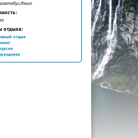
оавтобус/джип
жность:
ая
ы отдыха:
ивный отдых
ккинг
курсии
праздники