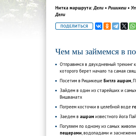
Нитка маршрута:
Дели
•
Ришикеш
•
Ут
Дели
Чем мы займемся в по
Отправимся в двухдневный трекинг 
которого берет начало та самая свящ
Посетим в Ришикеше
Битлз ашрам
, 
Зайдем в один из старейших и самы
Вишванатх
Погреем косточки в целебной воде
г
Заедем в
ашрам
известного йога Па
Погуляем по одному из самых живопис
пещерами
, водопадами и заснежен