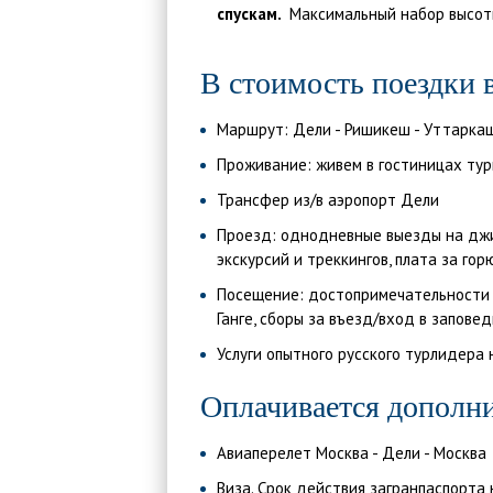
спускам.
Максимальный набор высот
В стоимость поездки 
Маршрут: Дели - Ришикеш - Уттаркаши 
Проживание: живем в гостиницах тур
Трансфер из/в аэропорт Дели
Проезд: однодневные выезды на джи
экскурсий и треккингов, плата за гор
Посещение: достопримечательности п
Ганге, сборы за въезд/вход в заповед
Услуги опытного русского турлидера
Оплачивается дополн
Авиаперелет Москва - Дели - Москва
Виза. Срок действия загранпаспорта