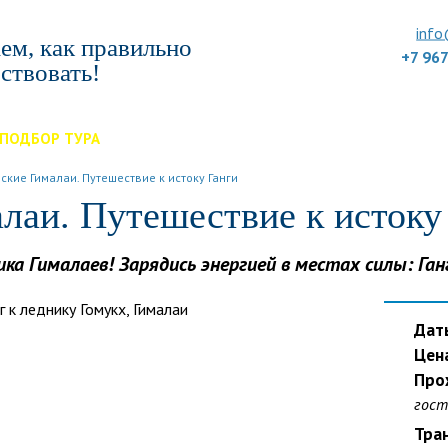
info
ем, как правильно
+7 96
ствовать!
ПОДБОР ТУРА
ДЛЯ КОМПАНИЙ
ОТЗЫВЫ
БЛОГ
КЛУБ
УС
ские Гималаи. Путешествие к истоку Ганги
лаи. Путешествие к истоку
ика Гималаев! Зарядись энергией в местах силы: Га
Дат
Цена
Про
гост
Тра