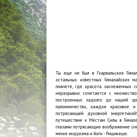
Ты еще не был в Гхарвальских Гима
остальных известных Гималайских м
планете, где красота заснеженных 
неразрывно сочетается с множество
построенных задолго до нашей эр
паломничество, каждое красивое 
потрясающей духовной энергетик
путешествие к Местам Силы в Гимала
глазами потрясающие воображение сне
мекке индуизма и йоги - Ришикеше.