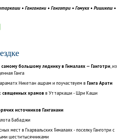
таркаши
•
Ганганани
•
Ганготри
•
Гомукх
•
Ришикеш
•
ездке
к
самому большому леднику в Гималаях
—
Ганготри
, из
енная Ганга
Параматх Никетан ашрам и поучаствуем в
Ганга Арати
х
священных храмов
в Уттаркаши - Шри Каши
орячих источников Ганганани
йлота Бабаджи
ных мест в Гхарвальских Гималаях - поселку Ганготри с
ными шеститысячниками