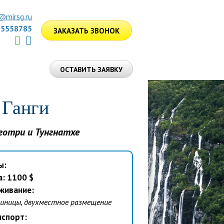
@mirsg.ru
75558785
ЗАКАЗАТЬ ЗВОНОК
ЛУГИ
ОСТАВИТЬ ЗАЯВКУ
 Ганги
нготри и Тунгнатхе
ы:
: 1100 $
живание:
иницы, двухместное размещение
нспорт: