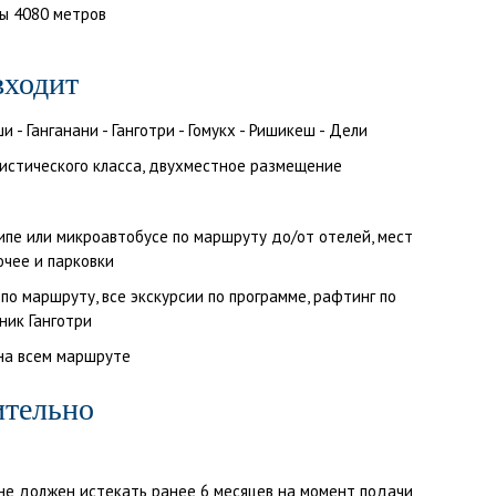
ы 4080 метров
входит
- Ганганани - Ганготри - Гомукх - Ришикеш - Дели
истического класса, двухместное размещение
пе или микроавтобусе по маршруту до/от отелей, мест
ючее и парковки
о маршруту, все экскурсии по программе, рафтинг по
ник Ганготри
 на всем маршруте
ительно
 не должен истекать ранее 6 месяцев на момент подачи