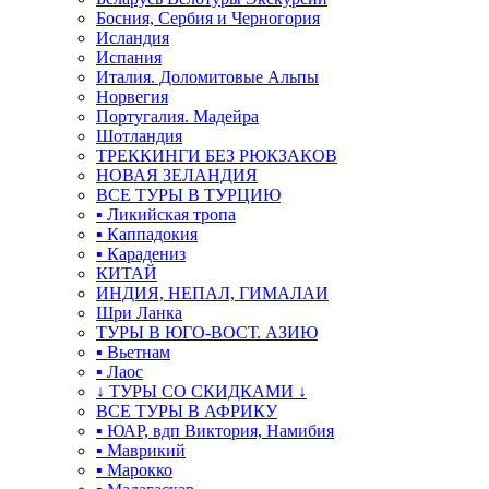
Босния, Сербия и Черногория
Исландия
Испания
Италия. Доломитовые Альпы
Норвегия
Португалия. Мадейра
Шотландия
ТРЕККИНГИ БЕЗ РЮКЗАКОВ
НОВАЯ ЗЕЛАНДИЯ
ВСЕ ТУРЫ В ТУРЦИЮ
▪ Ликийская тропа
▪ Каппадокия
▪ Карадениз
КИТАЙ
ИНДИЯ, НЕПАЛ, ГИМАЛАИ
Шри Ланка
ТУРЫ В ЮГО-ВОСТ. АЗИЮ
▪ Вьетнам
▪ Лаос
↓ ТУРЫ СО СКИДКАМИ ↓
ВСЕ ТУРЫ В АФРИКУ
▪ ЮАР, вдп Виктория, Намибия
▪ Маврикий
▪ Марокко