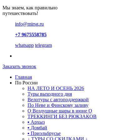
Мы знаем, как правильно
путешествовать!
info@mirsg.ru
+7 9675558785
whatsapp
telegram
Заказать звонок
Главная
По России
НА ЛЕТО И ОСЕНЬ 2026
Туры выходного дня
Велотуры с автоподдержкой
По Неве и Финскому заливу
Ǫ Воздушные шары в июне Ǫ
ТРЕККИНГИ БЕЗ РЮКЗАКОВ
▪ Архыз
▪ Домбай
▪ Приэльбрусье
↓ ТУРЫ СО СКИДКАМИ ↓