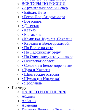
ВСЕ ТУРЫ ПО РОССИИ
▪ Архангельск обл. и Север
▪ Байкал. Лето
▪ Бесов Нос, Андома-гора
▪ Воттовара
▪ Дагестан
▪ Кавказ
▪ Калмыкия
▪ Камчатка, Курилы, Сахалин
▪ Карелия и Вологодская обл.
▪ По Волге на яхте
▪ По Ладожскому озеру
▪ По Онежскому озеру на яхте
▪ Псковская область
▪ Соловки и Белое море летом
▪ Тува и Хакасия
▪ Шантарские острова
▪ Шумак (из Иркутска)
▪ Ярославль
По миру
НА ЛЕТО И ОСЕНЬ 2026
Абхазия
Албания
Армения
Беларусь Велотуры Экскурсии