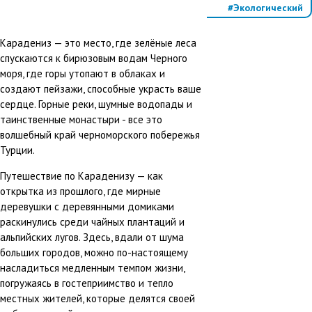
#Экологический
тур
#Семейный
Карадениз — это место, где зелёные леса
отдых
спускаются к бирюзовым водам Черного
#Треккинг
моря, где горы утопают в облаках и
#Активный
отдых
создают пейзажи, способные украсть ваше
сердце. Горные реки, шумные водопады и
таинственные монастыри - все это
волшебный край черноморского побережья
Турции.
Путешествие по Караденизу — как
открытка из прошлого, где мирные
деревушки с деревянными домиками
раскинулись среди чайных плантаций и
альпийских лугов. Здесь, вдали от шума
больших городов, можно по-настоящему
насладиться медленным темпом жизни,
погружаясь в гостеприимство и тепло
местных жителей, которые делятся своей