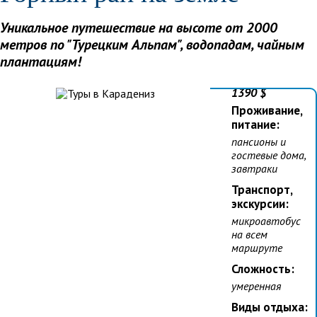
Даты:
26.07 -
Уникальное путешествие на высоте от 2000
01.08.27
метров по "Турецким Альпам", водопадам, чайным
или
по
плантациям!
запросу
Стоимость:
1390 $
Проживание,
питание:
пансионы и
гостевые дома,
завтраки
Транспорт,
экскурсии:
микроавтобус
на всем
маршруте
Сложность:
умеренная
Виды отдыха: