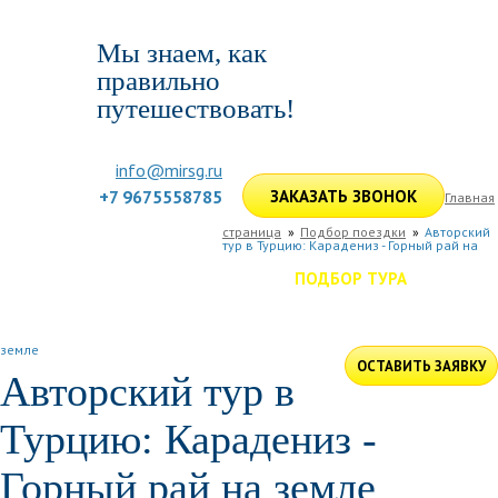
Мы знаем, как
правильно
путешествовать!
info@mirsg.ru
+7 9675558785
ЗАКАЗАТЬ ЗВОНОК
Главная
страница
Подбор поездки
Авторский
тур в Турцию: Карадениз - Горный рай на
ГЛАВНАЯ
ПО РОССИИ
ПО МИРУ
ПОДБОР ТУРА
ДЛЯ КОМПАНИЙ
ОТЗЫВЫ
БЛОГ
КЛУБ
УСЛУГИ
земле
ОСТАВИТЬ ЗАЯВКУ
Авторский тур в
Турцию: Карадениз -
Горный рай на земле