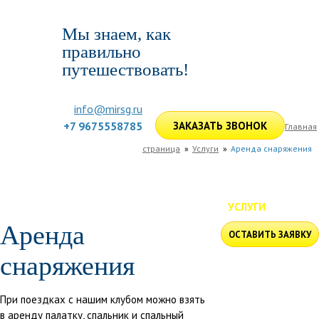
Мы знаем, как
правильно
путешествовать!
info@mirsg.ru
+7 9675558785
ЗАКАЗАТЬ ЗВОНОК
Главная
страница
Услуги
Аренда снаряжения
ГЛАВНАЯ
ПО РОССИИ
ПО МИРУ
ПОДБОР ТУРА
ДЛЯ КОМПАНИЙ
ОТЗЫВЫ
БЛОГ
КЛУБ
УСЛУГИ
Аренда
ОСТАВИТЬ ЗАЯВКУ
снаряжения
При поездках с нашим клубом
можно взять
в аренду
палатку, спальник и спальный