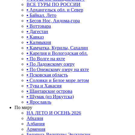
ВСЕ ТУРЫ ПО РОССИИ
▪ Архангельск обл. и Север
▪ Байкал. Лето
▪ Бесов Нос, Андома-гора
▪ Воттовара
▪ Дагестан
▪ Кавказ
▪ Калмыкия
▪ Камчатка, Курилы, Сахалин
▪ Карелия и Вологодская обл.
▪ По Волге на яхте
▪ По Ладожскому озеру
▪ По Онежскому озеру на яхте
▪ Псковская область
▪ Соловки и Белое море летом
▪ Тува и Хакасия
▪ Шантарские острова
▪ Шумак (из Иркутска)
▪ Ярославль
По миру
НА ЛЕТО И ОСЕНЬ 2026
Абхазия
Албания
Армения
Беларусь Велотуры Экскурсии