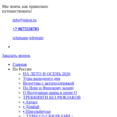
Мы знаем, как правильно
путешествовать!
info@mirsg.ru
+7 9675558785
whatsapp
telegram
Заказать звонок
Главная
По России
НА ЛЕТО И ОСЕНЬ 2026
Туры выходного дня
Велотуры с автоподдержкой
По Неве и Финскому заливу
Ǫ Воздушные шары в июне Ǫ
ТРЕККИНГИ БЕЗ РЮКЗАКОВ
▪ Архыз
▪ Домбай
▪ Приэльбрусье
↓ ТУРЫ СО СКИДКАМИ ↓