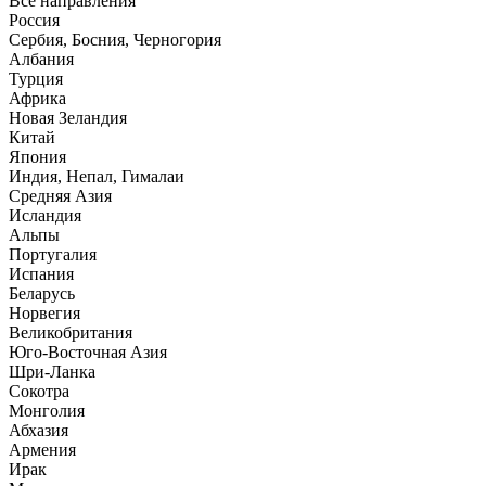
Все направления
Россия
Сербия, Босния, Черногория
Албания
Турция
Африка
Новая Зеландия
Китай
Япония
Индия, Непал, Гималаи
Средняя Азия
Исландия
Альпы
Португалия
Испания
Беларусь
Норвегия
Великобритания
Юго-Восточная Азия
Шри-Ланка
Сокотра
Монголия
Абхазия
Армения
Ирак