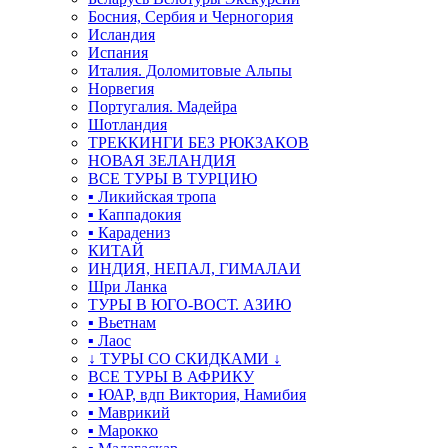
Босния, Сербия и Черногория
Исландия
Испания
Италия. Доломитовые Альпы
Норвегия
Португалия. Мадейра
Шотландия
ТРЕККИНГИ БЕЗ РЮКЗАКОВ
НОВАЯ ЗЕЛАНДИЯ
ВСЕ ТУРЫ В ТУРЦИЮ
▪ Ликийская тропа
▪ Каппадокия
▪ Карадениз
КИТАЙ
ИНДИЯ, НЕПАЛ, ГИМАЛАИ
Шри Ланка
ТУРЫ В ЮГО-ВОСТ. АЗИЮ
▪ Вьетнам
▪ Лаос
↓ ТУРЫ СО СКИДКАМИ ↓
ВСЕ ТУРЫ В АФРИКУ
▪ ЮАР, вдп Виктория, Намибия
▪ Маврикий
▪ Марокко