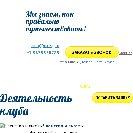
Мы знаем, как
правильно
путешествовать!
info@mirsg.ru
+7 9675558785
ЗАКАЗАТЬ ЗВОНОК
Главная
страница
Деятельность клуба
ГЛАВНАЯ
ПО РОССИИ
ПО МИРУ
ПОДБОР ТУРА
ДЛЯ КОМПАНИЙ
ОТЗЫВЫ
БЛОГ
КЛУБ
УСЛУГИ
Деятельность
ОСТАВИТЬ ЗАЯВКУ
клуба
Членство и льготы
Членом клуба активного