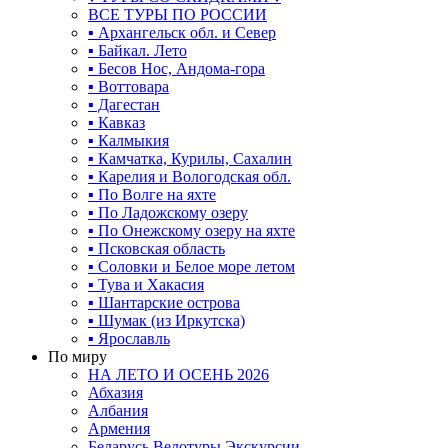
ВСЕ ТУРЫ ПО РОССИИ
▪ Архангельск обл. и Север
▪ Байкал. Лето
▪ Бесов Нос, Андома-гора
▪ Воттовара
▪ Дагестан
▪ Кавказ
▪ Калмыкия
▪ Камчатка, Курилы, Сахалин
▪ Карелия и Вологодская обл.
▪ По Волге на яхте
▪ По Ладожскому озеру
▪ По Онежскому озеру на яхте
▪ Псковская область
▪ Соловки и Белое море летом
▪ Тува и Хакасия
▪ Шантарские острова
▪ Шумак (из Иркутска)
▪ Ярославль
По миру
НА ЛЕТО И ОСЕНЬ 2026
Абхазия
Албания
Армения
Беларусь Велотуры Экскурсии