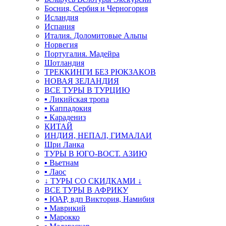
Босния, Сербия и Черногория
Исландия
Испания
Италия. Доломитовые Альпы
Норвегия
Португалия. Мадейра
Шотландия
ТРЕККИНГИ БЕЗ РЮКЗАКОВ
НОВАЯ ЗЕЛАНДИЯ
ВСЕ ТУРЫ В ТУРЦИЮ
▪ Ликийская тропа
▪ Каппадокия
▪ Карадениз
КИТАЙ
ИНДИЯ, НЕПАЛ, ГИМАЛАИ
Шри Ланка
ТУРЫ В ЮГО-ВОСТ. АЗИЮ
▪ Вьетнам
▪ Лаос
↓ ТУРЫ СО СКИДКАМИ ↓
ВСЕ ТУРЫ В АФРИКУ
▪ ЮАР, вдп Виктория, Намибия
▪ Маврикий
▪ Марокко