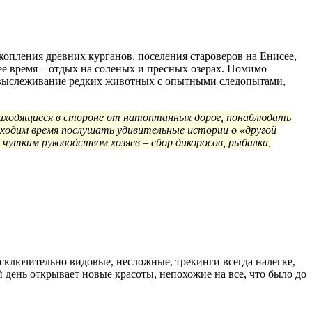
копления древних курганов, поселения староверов на Енисее,
ее время – отдых на соленых и пресных озерах. Помимо
, выслеживание редких животных с опытными следопытами,
аходящиеся в стороне от натоптанных дорог, понаблюдать
аходим время послушать удивительные истории о «другой
чутким руководством хозяев – сбор дикоросов, рыбалка,
сключительно видовые, несложные, трекинги всегда налегке,
 день открывает новые красоты, непохожие на все, что было до