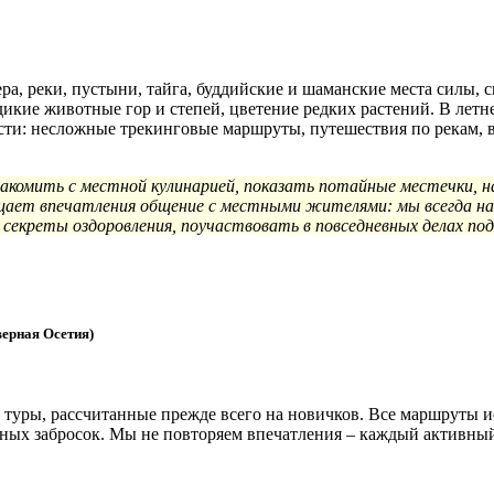
а, реки, пустыни, тайга, буддийские и шаманские места силы, с
икие животные гор и степей, цветение редких растений. В летн
ости: несложные трекинговые маршруты, путешествия по рекам
комить с местной кулинарией, показать потайные местечки, н
гащает впечатления общение с местными жителями: мы всегда н
екреты оздоровления, поучаствовать в повседневных делах под 
верная Осетия)
туры, рассчитанные прежде всего на новичков. Все маршруты и
ожных забросок. Мы не повторяем впечатления – каждый активный