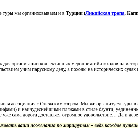
е туры мы организовываем и в
Турции (
Ликийская тропа
, Кап
к для организации коллективных мероприятий-походов на истори
ьствием учим парусному делу, а походы на исторических судах
чивая ассоциация с Онежским озером. Мы же организуем туры в
лифами) и наичудеснейшими пляжами в стиле баунти, уединенн
же уже сама дорога доставляет огромное удовольствие… Да и дер
лизовать ваши пожелания по маршрутам – ведь каждое путеше