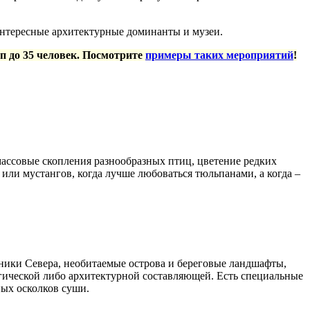
интересные архитектурные доминанты и музеи.
п до 35 человек. Посмотрите
примеры таких мероприятий
!
ассовые скопления разнообразных птиц, цветение редких
или мустангов, когда лучше любоваться тюльпанами, а когда –
ники Севера, необитаемые острова и береговые ландшафты,
гической либо архитектурной составляющей. Есть специальные
ных осколков суши.