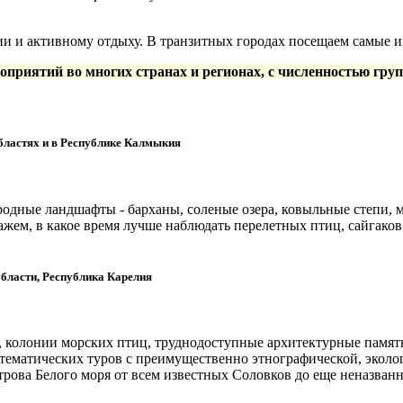
ии и активному отдыху. В транзитных городах посещаем самые 
риятий во многих странах и регионах, с численностью груп
бластях и в Республике Калмыкия
дные ландшафты - барханы, соленые озера, ковыльные степи, м
жем, в какое время лучше наблюдать перелетных птиц, сайгаков 
области, Республика Карелия
 колонии морских птиц, труднодоступные архитектурные памят
тематических туров с преимущественно этнографической, эколо
рова Белого моря от всем известных Соловков до еще неназван