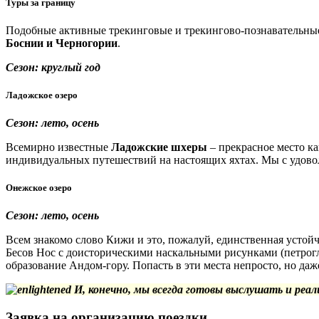
Туры за границу
Подобные активные трекинговые и трекингово-познавательны
Боснии и Черногории
.
Сезон: круглый год
Ладожское озеро
Сезон: лето, осень
Всемирно известные
Ладожские шхеры
– прекрасное место ка
индивидуальных путешествий на настоящих яхтах. Мы с удовол
Онежское озеро
Сезон: лето, осень
Всем знакомо слово Кижи и это, пожалуй, единственная устой
Бесов Нос с доисторическими наскальными рисунками (петрог
образование Андом-гору. Попасть в эти места непросто, но да
И, конечно, мы всегда готовы выслушать и реа
Заявка на организацию поездки