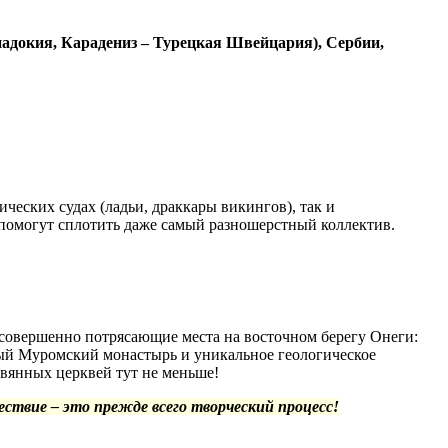
падокия, Карадениз – Турецкая Швейцария), Сербии,
ческих судах (ладьи, драккары викингов), так и
 помогут сплотить даже самый разношерстный коллектив.
 совершенно потрясающие места на восточном берегу Онеги:
ый Муромский монастырь и уникальное геологическое
евянных церквей тут не меньше!
ствие – это прежде всего творческий процесс!