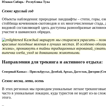
Южная Сибирь - Республика Тува
Сезон: круглый год
Объекты наблюдения: природные ландшафты – степи, горы, озер
стойбища кочевников-скотоводов и их многочисленные стада, д
видовой составляющей здесь доступны разнообразные активн
участие в шаманских обрядах.
Каждый маршрут мы стараемся украсить – позна
красивые погодные явления в лучших местах. И особенно обо
жизни», проникнуть в тайны традиционных верований, узнать с
выпечка хлеба, уход за домашними животными.
Направления для трекинга и активного отдыха:
Северный Кавказ – Приэльбрусье, Домбай, Архыз, Дагестан, Дигория (Се
Сезон: весна, лето, осень
В этих регионах мы проводим уникальные легкие трекинговые 
часто в уникальные локации, куда туристов не водят из-за сл
этого.