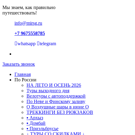
Мы знаем, как правильно
путешествовать!
info@mirsg.ru
+7 9675558785
whatsapp
telegram
Заказать звонок
Главная
По России
НА ЛЕТО И ОСЕНЬ 2026
Туры выходного дня
Велотуры с автоподдержкой
По Неве и Финскому заливу
Ǫ Воздушные шары в июне Ǫ
ТРЕККИНГИ БЕЗ РЮКЗАКОВ
▪ Архыз
▪ Домбай
▪ Приэльбрусье
↓ ТУРЫ СО СКИДКАМИ ↓