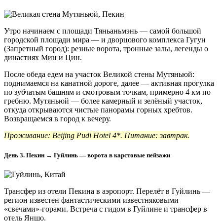
Утро начинаем с площади Тяньаньмэнь — самой большой
городской площади мира — и дворцового комплекса Гугун
(Запретный город): резные ворота, тронные залы, легенды о
династиях Мин и Цин.
После обеда едем на участок Великой стены Мутяньюй:
поднимаемся на канатной дороге, далее — активная прогулка
по зубчатым башням и смотровым точкам, примерно 4 км по
гребню. Мутяньюй — более камерный и зелёный участок,
откуда открываются чистые панорамы горных хребтов.
Возвращаемся в город к вечеру.
Проживание: Beijing Pudi Hotel 4*. Питание: завтрак.
День 3. Пекин → Гуйлинь — ворота в карстовые пейзажи
Трансфер из отели Пекина в аэропорт. Перелёт в Гуйлинь —
регион известен фантастическими известняковыми
«свечами»-горами. Встреча с гидом в Гуйлине и трансфер в
отель Яншо.