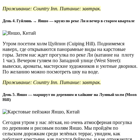
Проживание: Country Inn. Питание: завтрак.
День 4. Гуйлинь → Яншо — круиз по реке Ли и вечер в старом квартале
Утром посетим холм Цуйпин (Cuiping Hill). Поднимемся
наверх, где открываются панорамные виды на карстовые
горы. Затем нас ждет прогулка по реке Ли (катание на плоту
1 час). Вечером гуляем по Западной улице (West Street):
вывески, ароматы, мастерские художников и уютные дворики.
По желанию можно посмотреть шоу на воде.
Проживание: Country Inn. Питание: завтрак.
День 5. Яншо — маршрут по деревням и хайкинг на Лунный холм (Moon
Hill)
Сегодня утром у нас лёгкая, но очень атмосферная прогулка
по деревням и рисовым полям Яншо. Мы пройдём по
сельским дорожкам среди зелёных террас, увидим, как
работают крестьяне, как пасутся буйволы, и как отражаются