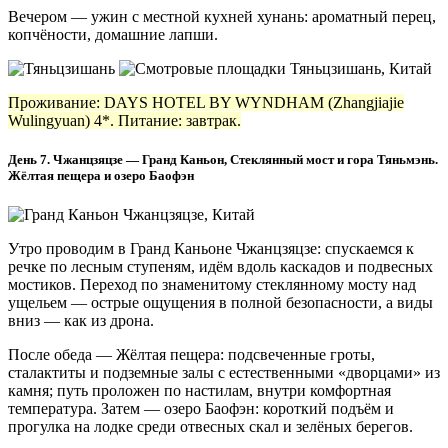
Вечером — ужин с местной кухней хунань: ароматный перец,
копчёности, домашние лапши.
Проживание: DAYS HOTEL BY WYNDHAM (Zhangjiajie
Wulingyuan) 4*. Питание: завтрак.
День 7. Чжанцзяцзе — Гранд Каньон, Стеклянный мост и гора Тяньмэнь.
Жёлтая пещера и озеро Баофэн
Утро проводим в Гранд Каньоне Чжанцзяцзе: спускаемся к
речке по лесным ступеням, идём вдоль каскадов и подвесных
мостиков. Переход по знаменитому стеклянному мосту над
ущельем — острые ощущения в полной безопасности, а виды
вниз — как из дрона.
После обеда — Жёлтая пещера: подсвеченные гроты,
сталактиты и подземные залы с естественными «дворцами» из
камня; путь проложен по настилам, внутри комфортная
температура. Затем — озеро Баофэн: короткий подъём и
прогулка на лодке среди отвесных скал и зелёных берегов.