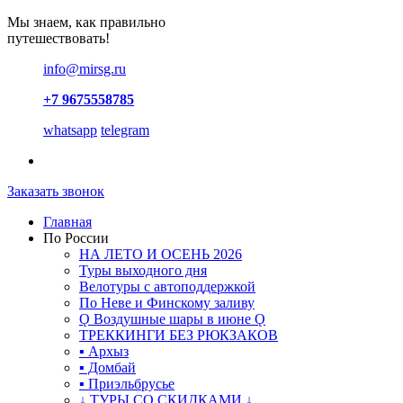
Мы знаем, как правильно
путешествовать!
info@mirsg.ru
+7 9675558785
whatsapp
telegram
Заказать звонок
Главная
По России
НА ЛЕТО И ОСЕНЬ 2026
Туры выходного дня
Велотуры с автоподдержкой
По Неве и Финскому заливу
Ǫ Воздушные шары в июне Ǫ
ТРЕККИНГИ БЕЗ РЮКЗАКОВ
▪ Архыз
▪ Домбай
▪ Приэльбрусье
↓ ТУРЫ СО СКИДКАМИ ↓