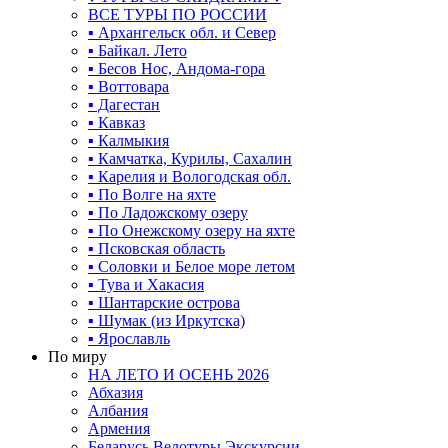
ВСЕ ТУРЫ ПО РОССИИ
▪ Архангельск обл. и Север
▪ Байкал. Лето
▪ Бесов Нос, Андома-гора
▪ Воттовара
▪ Дагестан
▪ Кавказ
▪ Калмыкия
▪ Камчатка, Курилы, Сахалин
▪ Карелия и Вологодская обл.
▪ По Волге на яхте
▪ По Ладожскому озеру
▪ По Онежскому озеру на яхте
▪ Псковская область
▪ Соловки и Белое море летом
▪ Тува и Хакасия
▪ Шантарские острова
▪ Шумак (из Иркутска)
▪ Ярославль
По миру
НА ЛЕТО И ОСЕНЬ 2026
Абхазия
Албания
Армения
Беларусь Велотуры Экскурсии