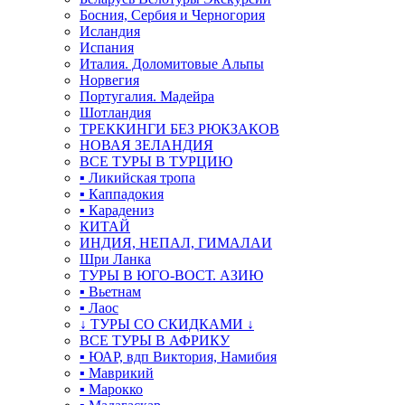
Босния, Сербия и Черногория
Исландия
Испания
Италия. Доломитовые Альпы
Норвегия
Португалия. Мадейра
Шотландия
ТРЕККИНГИ БЕЗ РЮКЗАКОВ
НОВАЯ ЗЕЛАНДИЯ
ВСЕ ТУРЫ В ТУРЦИЮ
▪ Ликийская тропа
▪ Каппадокия
▪ Карадениз
КИТАЙ
ИНДИЯ, НЕПАЛ, ГИМАЛАИ
Шри Ланка
ТУРЫ В ЮГО-ВОСТ. АЗИЮ
▪ Вьетнам
▪ Лаос
↓ ТУРЫ СО СКИДКАМИ ↓
ВСЕ ТУРЫ В АФРИКУ
▪ ЮАР, вдп Виктория, Намибия
▪ Маврикий
▪ Марокко