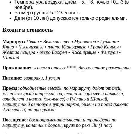
Температура воздуха: днём + 5...+8, ночью +0...-3 (в
ноябре).
Размер группы: 5-12 человек.
Дети (от 10 лет) допускаются только с родителями.
Входит в стоимость
Маршрут:
Пекин • Великая стена Мутяньюй • Гуйлинь •
Яншо • Чжанцзяцзе • плато Юаньцзяцзе • Гранд Каньон •
Жёлтая пещера • озеро Баофэн • Чжанцзяцзе • Фэнхуан •
Шанхай
Проживание:
живем в отелях ****, двухместное размещение
Питание:
завтраки, 1 ужин
Проезд:
однодневные выезды по маршруту до/от отелей,
мест экскурсий и треккингов, плата за горючее и парковки;
авиабилет и налоги (эко-класс) в Гуйлинь и Шанхай,
маршрутный автобус внутри парков, билет на поезд (каюта
2-го класса) по программе
Посещение:
достопримечательности и трансферы по
маршруту, канатные дороги, круиз по реке Ли (1 час)