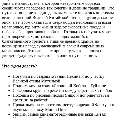
удивительная страна, в которой невероятным образом
соединяются передовые технологии и древние традиции. Это
путешествие, где за один день вы можете пройтись по стенам
величественной Великой Китайской стены, ощутив дыхание
эпох, а вечером оказаться в сверкающем неоновыми огнями
мегаполисе, где ритм жизни задают скоростные поезда и
небоскребы, пронзающие облака. Готовьтесь получить море
противоречивых, но захватывающих эмоций: от
благоговейного трепета в тишине древних храмов до
восхищения перед сумасшедшей энергией современных
мегаполисов. Это ваш шанс прикоснуться к вечности и
увидеть будущее, и всё это — в одном путешествии.
Что будем делать?
Погуляем по старым хутунам Пекина и по участку
Великой стены Мутяньюй
Поднимемся на холм «Слоновий Хобот» в Гуйлине
Совершим круиз по реке Ли между карстовых столбов
Походим по рисовым полям Яншо и поприветствуем
крестьян за работой
Прокатимся на скоростном поезде в древний Фэнхуан и
окунемся в эпоху Мин и Цин
Увидим самые кинематографичные пейзажи Китая: