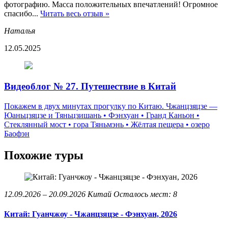
фотографию. Масса положительных впечатлений! Огромное
спасибо...
Читать весь отзыв »
Наталья
12.05.2025
Видеоблог № 27. Путешествие в Китай
Покажем в двух минутах прогулку по Китаю. Чжанцзяцзе —
Юаньцзяцзе и Тяньцзишань • Фэнхуан • Гранд Каньон •
Стеклянный мост • гора Тяньмэнь • Жёлтая пещера • озеро
Баофэн
Похожие туры
12.09.2026 – 20.09.2026
Китай
Осталось мест: 8
Китай: Гуанчжоу - Чжанцзяцзе - Фэнхуан, 2026