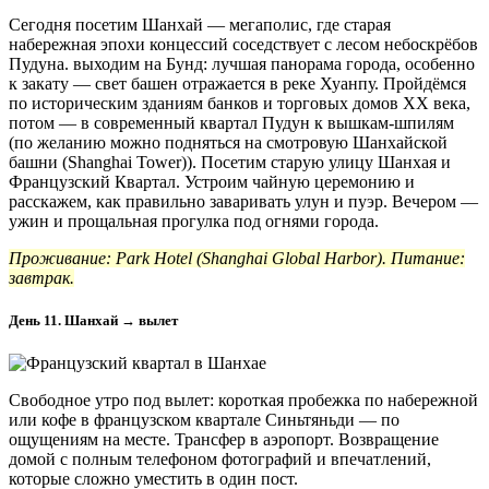
Сегодня посетим Шанхай — мегаполис, где старая
набережная эпохи концессий соседствует с лесом небоскрёбов
Пудуна. выходим на Бунд: лучшая панорама города, особенно
к закату — свет башен отражается в реке Хуанпу. Пройдёмся
по историческим зданиям банков и торговых домов XX века,
потом — в современный квартал Пудун к вышкам-шпилям
(по желанию можно подняться на смотровую Шанхайской
башни (Shanghai Tower)). Посетим старую улицу Шанхая и
Французский Квартал. Устроим чайную церемонию и
расскажем, как правильно заваривать улун и пуэр. Вечером —
ужин и прощальная прогулка под огнями города.
Проживание: Park Hotel (Shanghai Global Harbor). Питание:
завтрак.
День 11. Шанхай → вылет
Свободное утро под вылет: короткая пробежка по набережной
или кофе в французском квартале Синьтяньди — по
ощущениям на месте. Трансфер в аэропорт. Возвращение
домой с полным телефоном фотографий и впечатлений,
которые сложно уместить в один пост.