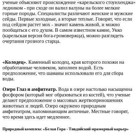
ученые объясняют происхождение «карельского стоунхенджа»
ледником - при сходе он валил валуны на более мелкие
горные породы. Специалисты различают женские и мужские
сейды. Первые холодные, а вторые теплые. Говорят, что если
под сейдом растет мох - значит камень живой, и можно
пообщаться с его духом. В самом известном камне, Укко
(карельская версия бога-громовержца), можно разглядеть
очертания грозного старца.
«Колодец»
. Каменный колодец, края которого похожи на
обработанные человеком, заполнен водой. Есть
предположение, что шаманы использовали его для сбора
воды.
Озеро Глаз и амфитеатр.
Вода в озере настолько насыщенна
фосфором (который мог образоваться из костей), что ученые
делают предположение о массовых жертвоприношениях
животных и людей. Озеро окружено природным
амфитеатром, напоминающим античные. Местные говорят,
что время здесь идет медленнее.
Природный комплекс «Белая Гора - Тивдийский мраморный карьер»