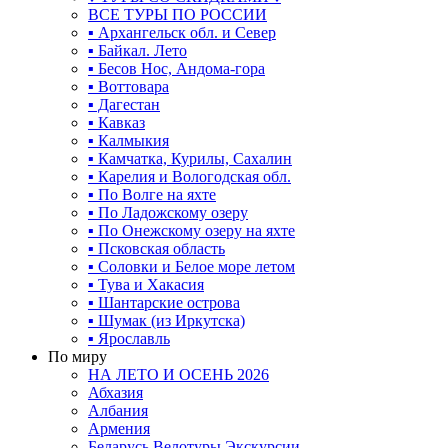
ВСЕ ТУРЫ ПО РОССИИ
▪ Архангельск обл. и Север
▪ Байкал. Лето
▪ Бесов Нос, Андома-гора
▪ Воттовара
▪ Дагестан
▪ Кавказ
▪ Калмыкия
▪ Камчатка, Курилы, Сахалин
▪ Карелия и Вологодская обл.
▪ По Волге на яхте
▪ По Ладожскому озеру
▪ По Онежскому озеру на яхте
▪ Псковская область
▪ Соловки и Белое море летом
▪ Тува и Хакасия
▪ Шантарские острова
▪ Шумак (из Иркутска)
▪ Ярославль
По миру
НА ЛЕТО И ОСЕНЬ 2026
Абхазия
Албания
Армения
Беларусь Велотуры Экскурсии