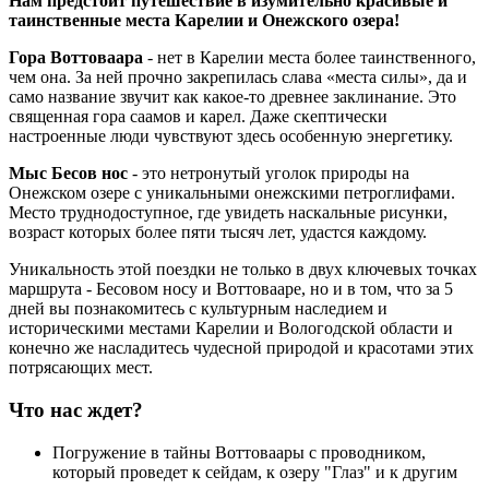
Нам предстоит путешествие в изумительно красивые и
таинственные места Карелии и Онежского озера!
Гора Воттоваара
- нет в Карелии места более таинственного,
чем она. За ней прочно закрепилась слава «места силы», да и
само название звучит как какое-то древнее заклинание. Это
священная гора саамов и карел. Даже скептически
настроенные люди чувствуют здесь особенную энергетику.
Мыс Бесов нос
- это нетронутый уголок природы на
Онежском озере с уникальными онежскими петроглифами.
Место труднодоступное, где увидеть наскальные рисунки,
возраст которых более пяти тысяч лет, удастся каждому.
Уникальность этой поездки не только в двух ключевых точках
маршрута - Бесовом носу и Воттовааре, но и в том, что за 5
дней вы познакомитесь с культурным наследием и
историческими местами Карелии и Вологодской области и
конечно же насладитесь чудесной природой и красотами этих
потрясающих мест.
Что нас ждет?
Погружение в тайны Воттоваары с проводником,
который проведет к сейдам, к озеру "Глаз" и к другим