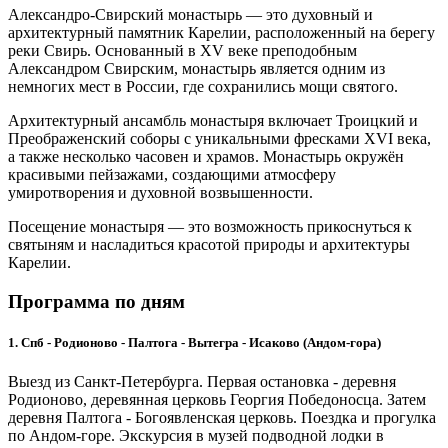
Александро-Свирский монастырь — это духовный и
архитектурный памятник Карелии, расположенный на берегу
реки Свирь. Основанный в XV веке преподобным
Александром Свирским, монастырь является одним из
немногих мест в России, где сохранились мощи святого.
Архитектурный ансамбль монастыря включает Троицкий и
Преображенский соборы с уникальными фресками XVI века,
а также несколько часовен и храмов. Монастырь окружён
красивыми пейзажами, создающими атмосферу
умиротворения и духовной возвышенности.
Посещение монастыря — это возможность прикоснуться к
святыням и насладиться красотой природы и архитектуры
Карелии.
Программа по дням
1. Спб - Родионово - Палтога - Вытегра - Исаково (Андом-гора)
Выезд из Санкт-Петербурга. Первая остановка - деревня
Родионово, деревянная церковь Георгия Победоносца. Затем
деревня Палтога - Богоявленская церковь. Поездка и прогулка
по Андом-горе. Экскурсия в музей подводной лодки в