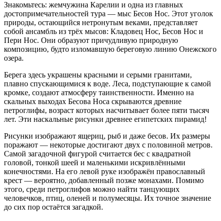
Знакомьтесь: жемчужина Карелии и одна из главных
достопримечательностей тура — мыс Бесов Нос. Этот уголок
природы, остающийся нетронутым веками, представляет
собой ансамбль из трёх мысов: Кладовец Нос, Бесов Нос и
Пери Нос. Они образуют причудливую природную
композицию, будто изломавшую береговую линию Онежского
озера.
Берега здесь украшены красными и серыми гранитами,
плавно спускающимися к воде. Леса, подступающие к самой
кромке, создают атмосферу таинственности. Именно на
скальных выходах Бесова Носа скрываются древние
петроглифы, возраст которых насчитывает более пяти тысяч
лет. Эти наскальные рисунки древнее египетских пирамид!
Рисунки изображают ящериц, рыб и даже бесов. Их размеры
поражают — некоторые достигают двух с половиной метров.
Самой загадочной фигурой считается бес с квадратной
головой, тонкой шеей и маленькими искривлёнными
конечностями. На его левой руке изображён православный
крест — вероятно, добавленный позже монахами. Помимо
этого, среди петроглифов можно найти танцующих
человечков, птиц, оленей и полумесяцы. Их точное значение
до сих пор остаётся загадкой.