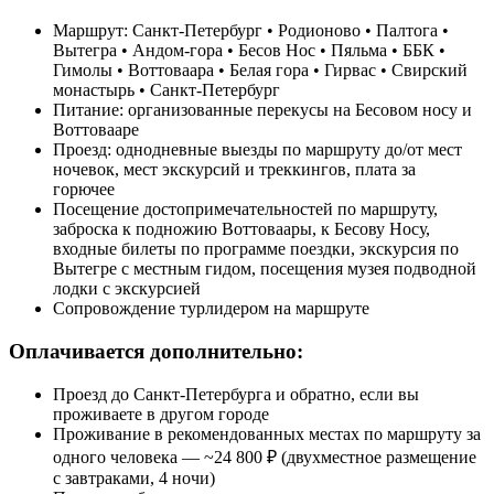
Маршрут: Санкт-Петербург • Родионово • Палтога •
Вытегра • Андом-гора • Бесов Нос • Пяльма • ББК •
Гимолы • Воттоваара • Белая гора • Гирвас • Свирский
монастырь • Санкт-Петербург
Питание: организованные перекусы на Бесовом носу и
Воттовааре
Проезд: однодневные выезды по маршруту до/от мест
ночевок, мест экскурсий и треккингов, плата за
горючее
Посещение достопримечательностей по маршруту,
заброска к подножию Воттоваары, к Бесову Носу,
входные билеты по программе поездки, экскурсия по
Вытегре с местным гидом, посещения музея подводной
лодки с экскурсией
Сопровождение турлидером на маршруте
Оплачивается дополнительно:
Проезд до Санкт-Петербурга и обратно, если вы
проживаете в другом городе
Проживание в рекомендованных местах по маршруту за
одного человека — ~24 800 ₽ (двухместное размещение
с завтраками, 4 ночи)