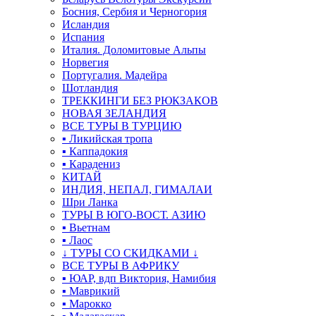
Босния, Сербия и Черногория
Исландия
Испания
Италия. Доломитовые Альпы
Норвегия
Португалия. Мадейра
Шотландия
ТРЕККИНГИ БЕЗ РЮКЗАКОВ
НОВАЯ ЗЕЛАНДИЯ
ВСЕ ТУРЫ В ТУРЦИЮ
▪ Ликийская тропа
▪ Каппадокия
▪ Карадениз
КИТАЙ
ИНДИЯ, НЕПАЛ, ГИМАЛАИ
Шри Ланка
ТУРЫ В ЮГО-ВОСТ. АЗИЮ
▪ Вьетнам
▪ Лаос
↓ ТУРЫ СО СКИДКАМИ ↓
ВСЕ ТУРЫ В АФРИКУ
▪ ЮАР, вдп Виктория, Намибия
▪ Маврикий
▪ Марокко