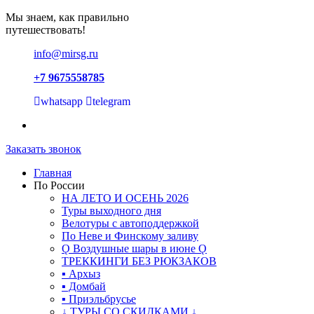
Мы знаем, как правильно
путешествовать!
info@mirsg.ru
+7 9675558785
whatsapp
telegram
Заказать звонок
Главная
По России
НА ЛЕТО И ОСЕНЬ 2026
Туры выходного дня
Велотуры с автоподдержкой
По Неве и Финскому заливу
Ǫ Воздушные шары в июне Ǫ
ТРЕККИНГИ БЕЗ РЮКЗАКОВ
▪ Архыз
▪ Домбай
▪ Приэльбрусье
↓ ТУРЫ СО СКИДКАМИ ↓