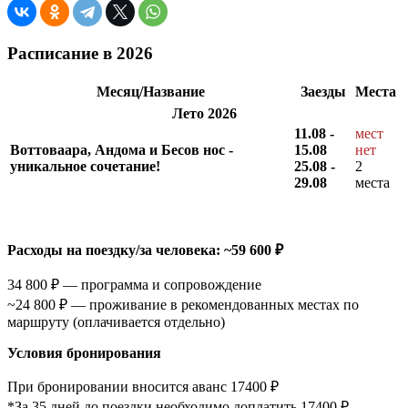
Расписание в 2026
Месяц/Название
Заезды
Места
Лето 2026
11.08 -
мест
Воттоваара, Андома и Бесов нос -
15.08
нет
уникальное сочетание!
25.08 -
2
29.08
места
Расходы на поездку/за человека: ~59 600 ₽
34 800 ₽ — программа и сопровождение
~24 800 ₽ — проживание в рекомендованных местах по
маршруту (оплачивается отдельно)
Условия бронирования
При бронировании вносится аванс 17400 ₽
*За 35 дней до поездки необходимо доплатить 17400 ₽.