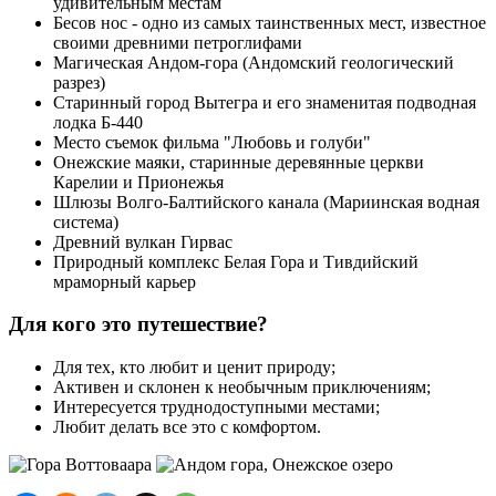
удивительным местам
Бесов нос - одно из самых таинственных мест, известное
своими древними петроглифами
Магическая Андом-гора (Андомский геологический
разрез)
Старинный город Вытегра и его знаменитая подводная
лодка Б-440
Место съемок фильма "Любовь и голуби"
Онежские маяки, старинные деревянные церкви
Карелии и Прионежья
Шлюзы Волго-Балтийского канала (Мариинская водная
система)
Древний вулкан Гирвас
Природный комплекс Белая Гора и Тивдийский
мраморный карьер
Для кого это путешествие?
Для тех, кто любит и ценит природу;
Активен и склонен к необычным приключениям;
Интересуется труднодоступными местами;
Любит делать все это с комфортом.