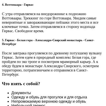
4. Воттоваара - Гирвас
С утра отправляемся на внедорожнике к подножию
Воттоваары. Треккинг по горе Воттоваара. Увидим самые
невероятные и завораживающие пейзажи этого места и все
ключевые точки. Затем отправляемся в сторону водопада
Гирвас. Свободное время.
5. Гирвас - Белая гора - Александро-Свирский монастырь - Санкт-
Петербург
После завтрака прогуляемся по древнему потухшему вулкану
Гирвас. Затем едем в природный комплекс Белая гора, где
пройдем по эко тропе и посмотрим мраморный карьер. А к
обеду будем в монастыре Александра Свирского, осмотрим
территорию, потрапезничаем и отправимся в Санкт-
Петербург.
Что взять с собой?
Документы
Одежду и обувь для прогулок и для отдыха
Непромокаемую верхнюю одежду и обувь
Небольшой термос