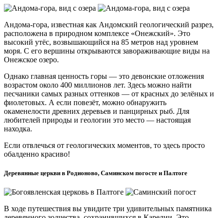
Андома-гора, известная как Андомский геологический разрез,
расположена в природном комплексе «Онежский». Это
высокий утёс, возвышающийся на 85 метров над уровнем
моря. С его вершины открываются завораживающие виды на
Онежское озеро.
Однако главная ценность горы — это девонские отложения
возрастом около 400 миллионов лет. Здесь можно найти
песчаники самых разных оттенков — от красных до зелёных и
фиолетовых. А если повезёт, можно обнаружить
окаменелости древних деревьев и панцирных рыб. Для
любителей природы и геологии это место — настоящая
находка.
Если отвлечься от геологических моментов, то здесь просто
обалденно красиво!
Деревянные церкви в Родионово, Саминском погосте и Палтоге
В ходе путешествия вы увидите три удивительных памятника
деревянного зодчества, сохранившихся в Карелии. Это