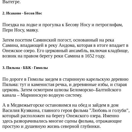
Вытегре.
2. Исаково - Бесов Нос
Поездка на лодке и прогулка к Бесову Носу и петроглифам,
Пери Носу, маяку.
Затем посетим Саминский погост, основанный на река
Самина, впадающей в реку Андома, которая в итоге впадает в
Онежское озеро. Его церковный ансамбль, включая кладбище,
возник на правом берегу реки Самина в 1652 году.
3. Пяльма - ББК - Гимолы
По дороге в Гимолы заедем в старинную карельскую деревню
Пяльма: тут и каменистая речка, и деревянные избы, и старая
церковь. Затем осмотрим шлюзы Беломорско–Балтийского
канала – Мариинскую водную систему.
А в Медвежьегорске остановимся на обед и зайдем в дом
Василия Кузякина, главного героя фильма "Любовь и голуби",
который расположен на берегу Онежского озера. Именно
здесь разворачивались многие сцены фильма, отражающие
простую и душевную жизнь северной глубинки.