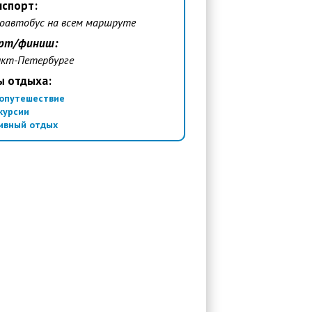
нспорт:
оавтобус на всем маршруте
рт/финиш:
нкт-Петербурге
ы отдыха:
опутешествие
курсии
ивный отдых