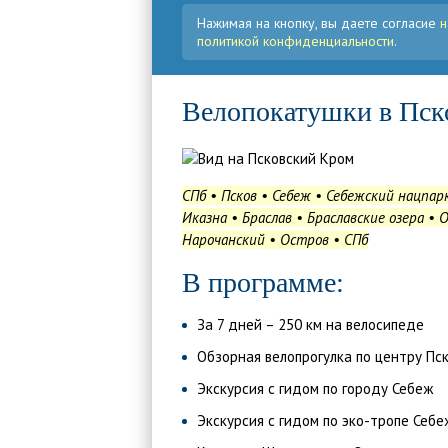
Нажимая на кнопку, вы даете согласие
н
политикой конфиденциальности
.
Велопокатушки в Пск
СПб • Псков • Себеж • Себежский нацпар
Иказна
•
Браслав • Браславские озера • 
Нарочанский • Остров • СПб
В программе:
За 7 дней – 250 км на велосипеде
Обзорная велопрогулка по центру Пс
Экскурсия с гидом по городу Себеж
Экскурсия с гидом по эко-тропе Себе