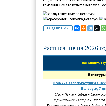
компании. Все это будет в велопутешес
Расписание на 2026 го
Название/Отку
Велотуры
Осенние велопокатушки в Пск
Беларуси, 7 д
СПб • Псков • Себеж • Себежски
Верхнедвинск • Миоры • Идолта
Браславские озера • Опса
•
Видзы • 