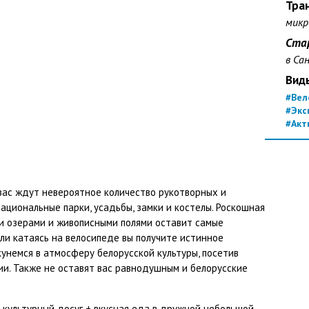
Тра
микр
Ста
в Са
Вид
#Вел
#Экс
#Акт
вас ждут невероятное количество рукотворных и
циональные парки, усадьбы, замки и костелы. Роскошная
и озерами и живописными полями оставит самые
или катаясь на велосипеде вы получите истинное
кунемся в атмосферу белорусской культуры, посетив
ии. Также не оставят вас равнодушным и белорусские
 культурный досуг + вкусная еда в дружной небольшой