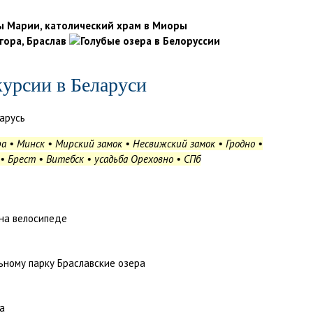
урсии в Беларуси
ра • Минск •
Мирский замок • Несвижский замок •
Гродно •
• Брест • Витебск • усадьба Ореховно • СПб
 на велосипеде
ьному парку Браславские озера
а