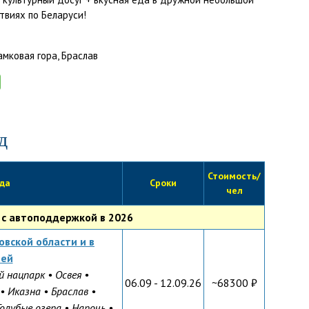
твиях по Беларуси!
д
Стоимость/
да
Сроки
чел
 с автоподдержкой в 2026
овской области и в
ней
й нацпарк • Освея •
06.09 - 12.09.26
~68300 ₽
 • Иказна
•
Браслав •
Голубые озера • Нарочь •