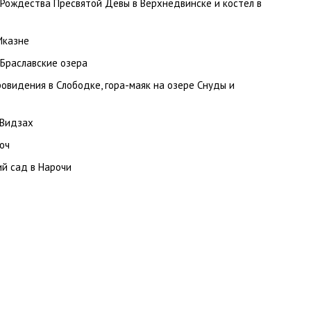
 Рождества Пресвятой Девы в Верхнедвинске и костел в
Иказне
 Браславские озера
ровидения в Слободке, гора-маяк на озере Снуды и
 Видзах
оч
й сад в Нарочи