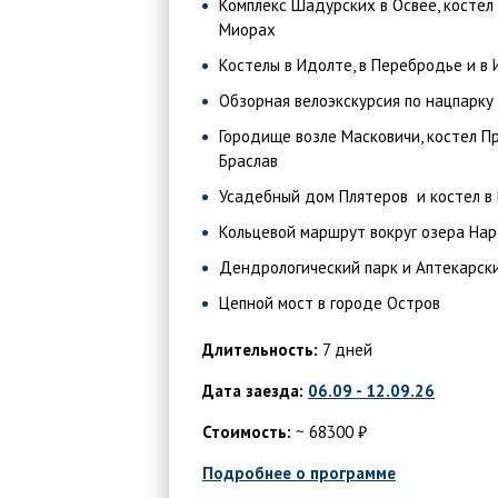
Комплекс Шадурских в Освее, костел
Миорах
Костелы в Идолте, в Перебродье и в 
Обзорная велоэкскурсия по нацпарку
Городище возле Масковичи, костел П
Браслав
Усадебный дом Плятеров и костел в
Кольцевой маршрут вокруг озера Нар
Дендрологический парк и Аптекарски
Цепной мост в городе Остров
Длительность:
7 дней
Дата заезда:
06.09 - 12.09.26
Стоимость:
~ 68300 ₽
Подробнее о программе