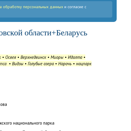
а обработку персональных данных
и согласие с
овской области+Беларусь
к • Освея • Верхнедвинск • Миоры • Идолта •
Опса
•
Видзы • Голубые озера • Нарочь • нацпарк
кова
жского национального парка