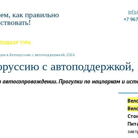
info
ем, как правильно
+7 96
ствовать!
ПОДБОР ТУРА
ДЛЯ КОМПАНИЙ
ОТЗЫВЫ
БЛОГ
КЛУБ
УС
уры в Белоруссию с автоподдержкой, 2026
оруссию с автоподдержкой,
автосопровождении. Прогулки по нацпаркам и ист
Вело
Вело
Стои
Пит
завт