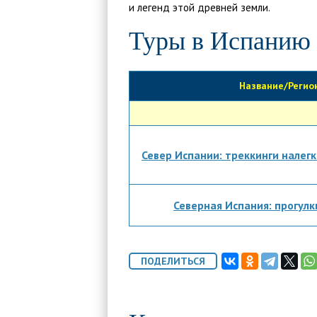
и легенд этой древней земли.
Туры в Испанию 
Название/Регио
Север Испании: треккинги налег
Северная Испания: прогулк