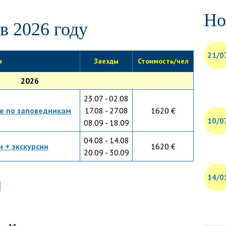
Но
в 2026 году
21/0
н
Заезды
Стоимость/чел
2026
23.07 - 02.08
ке по заповедникам
17.08 - 27.08
1620 €
10/0
08.09 - 18.09
04.08 - 14.08
и + экскурсии
1620 €
20.09 - 30.09
14/0