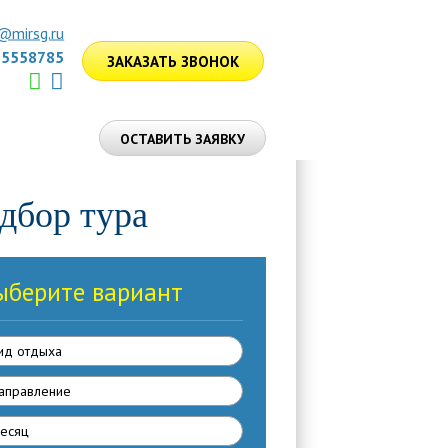
@mirsg.ru
75558785
ЗАКАЗАТЬ ЗВОНОК
ЛУГИ
ОСТАВИТЬ ЗАЯВКУ
дбор тура
ыберите вариант
ид отдыха
аправлениe
есяц