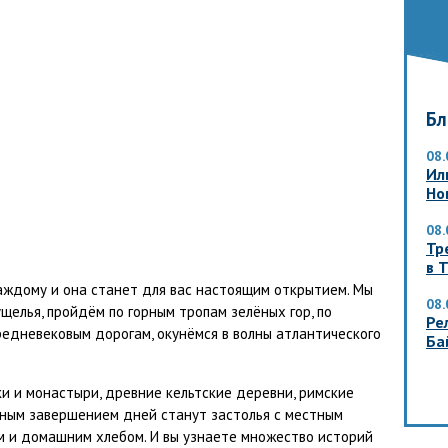
Бл
08.
Ил
Но
08.
Тр
в 
аждому и она станет для вас настоящим открытием. Мы
08.
ущелья, пройдём по горным тропам зелёных гор, по
Ре
едневековым дорогам, окунёмся в волны атлантического
Ба
и и монастыри, древние кельтские деревни, римские
ичным завершением дней станут застолья с местным
ом и домашним хлебом. И вы узнаете множество историй