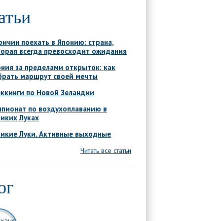
атьи
ричин поехать в Японию: страна,
торая всегда превосходит ожидания
ния за пределами открыток: как
брать маршрут своей мечты
ккинги по Новой Зеландии
мпионат по воздухоплаванию в
иких Луках
ликие Луки. Активные выходные
Читать все статьи
ог