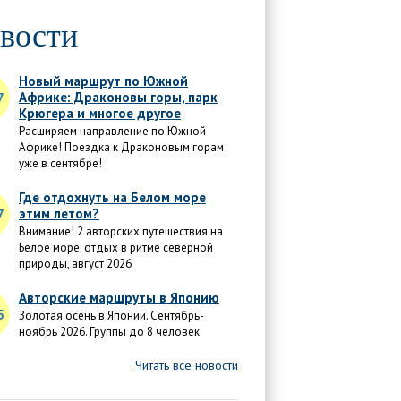
вости
Новый маршрут по Южной
Африке: Драконовы горы, парк
7
Крюгера и многое другое
Расширяем направление по Южной
Африке! Поездка к Драконовым горам
уже в сентябре!
Где отдохнуть на Белом море
этим летом?
7
Внимание! 2 авторских путешествия на
Белое море: отдых в ритме северной
природы, август 2026
Авторские маршруты в Японию
5
Золотая осень в Японии. Сентябрь-
ноябрь 2026. Группы до 8 человек
Читать все новости