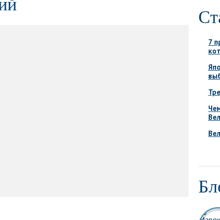
ий
Ст
7 п
ко
Япо
вы
Тре
Че
Вел
Ве
Бл