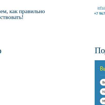
info
ем, как правильно
+7 96
ствовать!
ПОДБОР ТУРА
ДЛЯ КОМПАНИЙ
ОТЗЫВЫ
БЛОГ
КЛУБ
УС
ю
По
В
В
Н
М