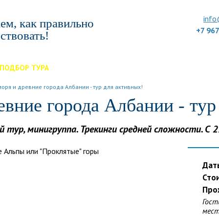
info
ем, как правильно
+7 96
ствовать!
ПОДБОР ТУРА
ДЛЯ КОМПАНИЙ
ОТЗЫВЫ
БЛОГ
КЛУБ
УС
моря и древние города Албании - тур для активных!
евние города Албании - тур
тур, минигруппа. Трекинги средней сложности. С 
Дат
Сто
Про
Гост
мест