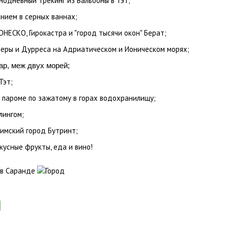
нодневный трекинг из Вальбоны в Тэт;
анием в серных ваннах;
ЕСКО, Гирокастра и "город тысячи окон" Берат;
леры и Дурреса на Адриатическом и Ионическом морях;
ар, меж двух морей;
Тэт;
 пароме по зажатому в горах водохранилищу;
лингом;
римский город Бутринт;
кусные фрукты, еда и вино!