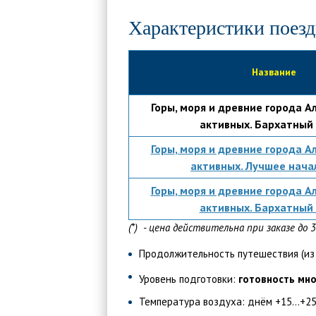
Характеристики поез
Название
Горы
, моря и древние города А
активных.
Бархатный 
Горы
, моря и древние города А
активных.
Лучшее начал
Горы
, моря и древние города А
активных.
Бархатный 
(*) - цена действительна при заказе до 
Продолжительность путешествия (из Т
Уровень подготовки:
готовность мн
Температура воздуха: днём +15...+25,