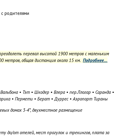
о с родителями
преодолеть перевал высотой 1900 метров с маленьким
00 метров, общая дистанция около 15 км.
Подробнее...
Вальбона • Тэт • Шкодер • Влера • пер.Ллогар • Саранда •
арика • Пермети • Берат • Дуррес • Аэропорт Тираны
евых домах 3-4*, двухместное размещение
у до/от отелей, мест прогулок и трекингов, плата за