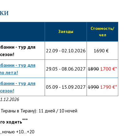
дки
Стоимость/
Заезды
чел
лбании
- тур для
22.09 - 02.10.2026
1690 €
сезон!
лбании
- тур для
29.05 - 08.06.2027
1890
1700 €*
о лета!
лбании
- тур для
05.09 - 15.09.2027
1990
1790 €*
сезон!
31.12.2026
ираны в Тирану): 11 дней / 10 ночей
***
ого ходить
 ночью +10...+20