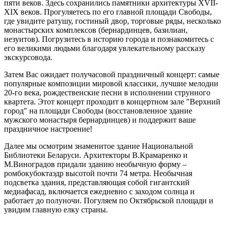
пяти веков. Здесь сохранились памятники архитектуры XVII-
XIX веков. Прогуляетесь по его главной площади Свободы,
где увидите ратушу, гостиный двор, торговые ряды, несколько
монастырских комплексов (бернардинцев, базилиан,
иезуитов). Погрузитесь в историю города и познакомитесь с
его великими людьми благодаря увлекательному рассказу
экскурсовода.
Затем Вас ожидает получасовой праздничный концерт: самые
популярные композиции мировой классики, лучшие мелодии
20-го века, рождественские песни в исполнении струнного
квартета. Этот концерт проходит в концертном зале "Верхний
город" на площади Свободы (восстановленное здание
мужского монастыря бернардинцев) и поддержит ваше
праздничное настроение!
Далее мы осмотрим знаменитое здание Национальной
Библиотеки Беларуси. Архитекторы В.Крамаренко и
М.Виноградов придали зданию необычную форму –
ромбокубоктаэдр высотой почти 74 метра. Необычная
подсветка здания, представляющая собой гигантский
медиафасад, включается ежедневно с заходом солнца и
работает до полуночи. Погуляем по Октябрьской площади и
увидим главную елку страны.