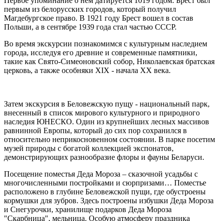
Первое упоминание о нем датируется 1019 годом. Брест был
первым из белорусских городов, который получил
Магдебургское право. В 1921 году Брест вошел в состав
Польши, а в сентябре 1939 года стал частью СССР.
Во время экскурсии познакомимся с культурным наследием
города, исследуя его древние и современные памятники,
такие как Свято-Симеоновский собор, Николаевская братская
церковь, а также особняки XIX - начала ХХ века.
Затем экскурсия в Беловежскую пущу - национальный парк,
внесенный в список мирового культурного и природного
наследия ЮНЕСКО. Один из крупнейших лесных массивов
равнинной Европы, который до сих пор сохранился в
относительно неприкосновенном состоянии. В парке посетим
музей природы с богатой коллекцией экспонатов,
демонстрирующих разнообразие флоры и фауны Беларуси.
Посещение поместья Деда Мороза – сказочной усадьбы с
многочисленными постройками и сюрпризами… Поместье
расположено в глубине Беловежской пущи, где обустроены
кормушки для зубров. Здесь построены избушки Деда Мороза
и Снегурочки, хранилище подарков Деда Мороза
"Скарбница", мельница. Особую атмосферу праздника