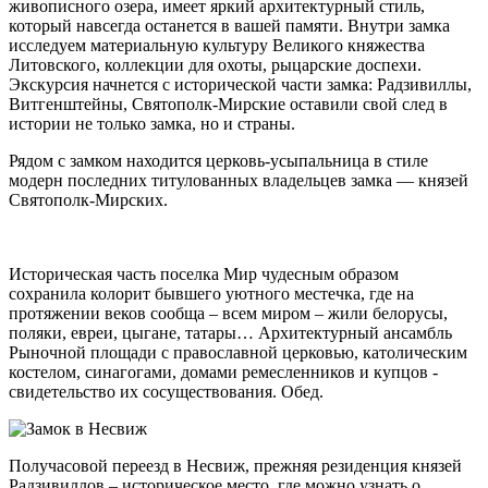
живописного озера, имеет яркий архитектурный стиль,
который навсегда останется в вашей памяти. Внутри замка
исследуем материальную культуру Великого княжества
Литовского, коллекции для охоты, рыцарские доспехи.
Экскурсия начнется с исторической части замка: Радзивиллы,
Витгенштейны, Святополк-Мирские оставили свой след в
истории не только замка, но и страны.
Рядом с замком находится церковь-усыпальница в стиле
модерн последних титулованных владельцев замка — князей
Святополк-Мирских.
Историческая часть поселка Мир чудесным образом
сохранила колорит бывшего уютного местечка, где на
протяжении веков сообща – всем миром – жили белорусы,
поляки, евреи, цыгане, татары… Архитектурный ансамбль
Рыночной площади с православной церковью, католическим
костелом, синагогами, домами ремесленников и купцов -
свидетельство их сосуществования. Обед.
Получасовой переезд в Несвиж, прежняя резиденция князей
Радзивиллов – историческое место, где можно узнать о