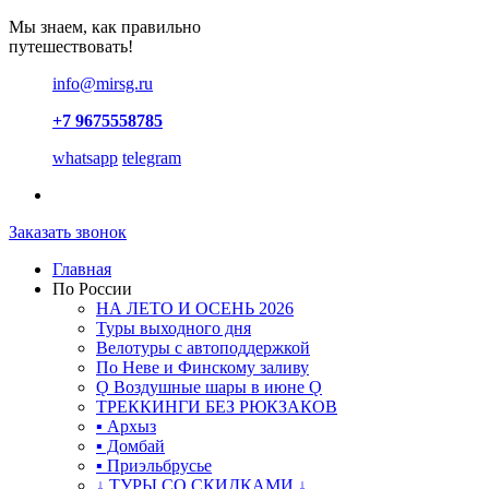
Мы знаем, как правильно
путешествовать!
info@mirsg.ru
+7 9675558785
whatsapp
telegram
Заказать звонок
Главная
По России
НА ЛЕТО И ОСЕНЬ 2026
Туры выходного дня
Велотуры с автоподдержкой
По Неве и Финскому заливу
Ǫ Воздушные шары в июне Ǫ
ТРЕККИНГИ БЕЗ РЮКЗАКОВ
▪ Архыз
▪ Домбай
▪ Приэльбрусье
↓ ТУРЫ СО СКИДКАМИ ↓