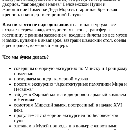
дворцов, "заповедный напев" Беловежской Пущи и
живописное Поместье Деда Мороза, старинная Брестская
крепость и концерт в старинной Ратуше.
Вам ни за что не надо доплачивать
– в наш тур уже все
входит: встреча каждого туриста у вагона, трансфер в
гостиницу с ранним заселением, входные билеты во все музеи
и замки, купание в аквапарке, завтраки шведский стол, обеды
в ресторанах, камерный концерт.
Что мы будем делать?
совершим обзорную экскурсию по Минску и Троицкому
поместью
послушаем концерт камерной музыки
посетим экскурсию “Архитектурные памятники Мира и
Несвижа”
зайдем в Фарный костел и дворцово-парковый комплекс
в Несвиже
осмотрим Мирский замок, построенный в начале XVI
века
прогуляемся с обзорной экскурсией по Беловежской
пуще
заглянем в Музей природы и в вольер с животными