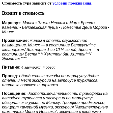
Стоимость тура зависит от
условий проживания.
Входит в стоимость
Маршрут:
Минск • Замки Несвиж и Мир • Брест •
Каменец • Беловежская пуща • Поместье Деда Мороза •
Минск
Проживание:
живем в отелях, двухместное
размещение. Минск — в гостинице Беларусь*** с
аквапарком/ Виктория-1 со СПА зоной, Брест — в
гостиницы Веста***/ Хэмптон бай Хилтон***/
Эрмитаж****.
Питание:
4 завтрака, 4 обеда
Проезд:
однодневные выезды по маршруту до/от
отелей и мест экскурсий
на автобусе туркласса
,
плата за горючее и парковки.
Посещение:
достопримечательности, трансферы на
автобусе туркласса и экскурсии по маршруту:
обзорная экскурсия по Минску, Троицкое предместье,
концерт камерной музыки, экскурсия “Архитектурные
памятники Мира и Несвижа”, экскурсия с входными