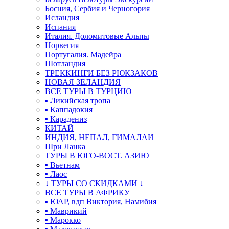
Босния, Сербия и Черногория
Исландия
Испания
Италия. Доломитовые Альпы
Норвегия
Португалия. Мадейра
Шотландия
ТРЕККИНГИ БЕЗ РЮКЗАКОВ
НОВАЯ ЗЕЛАНДИЯ
ВСЕ ТУРЫ В ТУРЦИЮ
▪ Ликийская тропа
▪ Каппадокия
▪ Карадениз
КИТАЙ
ИНДИЯ, НЕПАЛ, ГИМАЛАИ
Шри Ланка
ТУРЫ В ЮГО-ВОСТ. АЗИЮ
▪ Вьетнам
▪ Лаос
↓ ТУРЫ СО СКИДКАМИ ↓
ВСЕ ТУРЫ В АФРИКУ
▪ ЮАР, вдп Виктория, Намибия
▪ Маврикий
▪ Марокко