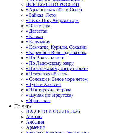
ВСЕ ТУРЫ ПО РОССИИ
▪ Архангельск обл. и Север
▪ Байкал. Лето
▪ Бесов Нос, Андома-гора
▪ Воттовара
▪ Дагестан
▪ Кавказ
▪ Калмыкия
▪ Камчатка, Курилы, Сахалин
▪ Карелия и Вологодская обл.
▪ По Волге на яхте
▪ По Ладожскому озеру
▪ По Онежскому озеру на яхте
▪ Псковская область
▪ Соловки и Белое море летом
▪ Тува и Хакасия
▪ Шантарские острова
▪ Шумак (из Иркутска)
▪ Ярославль
По миру
НА ЛЕТО И ОСЕНЬ 2026
Абхазия
Албания
Армения
Беларусь Велотуры Экскурсии