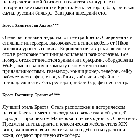
непосредственной близости находятся культурные и
исторические памятники Бреста. Есть ресторан, бар, финская
сауна, русский бильярд. Завтраки шведский стол.
Брест. Хэмптон бай Хилтон***
Отель расположен недалеко от центра Бреста. Современные
стильные интерьеры, высококачественная мебель от Hilton,
высокий уровень сервиса. Европейские завтраки шведский
стол в ресторане гостиницы обильны и разнообразны. Все
номера отеля отличаются яркими интерьерами, оборудованы
Wi-Fi, имеют ванную комнату с косметическими
принадлежностями, телевизор, кондиционер, телефон, сейф,
рабочее место, фен, утюг, чайник, чайные и кофейные
принадлежности. Есть ресторан, лобби-бар, фитнес-центр.
Брест. Гостиница Эрмитаж****
Лучший отель Бреста. Отель расположен в историческом
центре Бреста, имеет пешеходную связь с главной улицей
города — проспектом Машерова и пешеходной ул. Советской.
Предметы антиквариата и классическая мебель стиля XIX
века, выполненная из рустикального дуба и натуральной
кожи, создают приятную атмосферу.