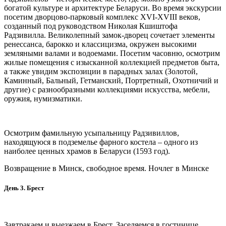
богатой культуре и архитектуре Беларуси. Во время экскурсии
посетим дворцово-парковый комплекс XVI-XVIII веков,
созданный под руководством Николая Кшиштофа
Радзивилла. Великолепный замок-дворец сочетает элементы
ренессанса, барокко и классицизма, окружен высокими
земляными валами и водоемами. Посетим часовню, осмотрим
жилые помещения с изысканной коллекцией предметов быта,
а также увидим экспозиции в парадных залах (Золотой,
Каминный, Бальный, Гетманский, Портретный, Охотничий и
другие) с разнообразными коллекциями искусства, мебели,
оружия, нумизматики.
Осмотрим фамильную усыпальницу Радзивиллов,
находящуюся в подземелье фарного костела – одного из
наиболее ценных храмов в Беларуси (1593 год).
Возвращение в Минск, свободное время. Ночлег в Минске
День 3. Брест
Завтракаем и выезжаем в Брест. Заселяемся в гостинице.