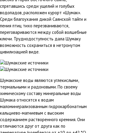
спрятавшись среди ущелий и голубых
водопадов, расположен курорт «Шумак».
Среди благоухания дикой Саянской тайги и
пения птиц тихо перезваниваются,
переговариваются между собой волшебные
ключи. Труднодоступность дала Шумаку
возможность сохраниться в нетронутом
цивилизацией виде.
Шумакские воды являются углекислыми,
термальными и радоновыми. По своему
химическому составу минеральные воды
Шумака относятся к водам
маломинерализованным гидрокарбонатным
кальциево-магниевым с высоким
содержанием растворенного кремния. Они
отличаются друг от друга как по
температуре (колеблется от +10 до +42 °С),