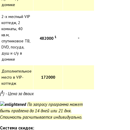
домике
2-х местный VIP
коттедж, 2
комнаты, 40
кв.м,
1
-
482000
спутниковое ТВ,
DVD, посуда,
душ и с/у в
домике
Дополнительное
место в VIP-
172000
коттедж
1
(
) - Цена за двоих
По запросу программа может
быть продлена до 14 дней или 21 дня.
Стоимость расчитывается индивидуально.
Система скидок: