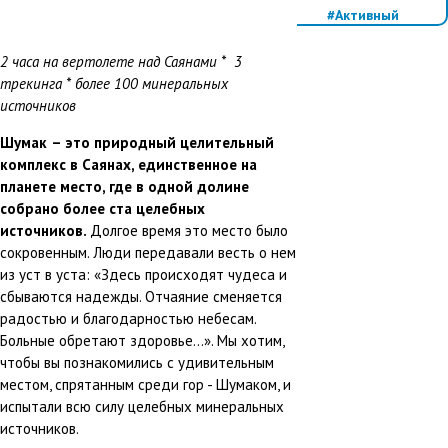
#Активный
отдых
#Треккинг
2 часа на вертолете над Саянами * 3
#Семейный
трекинга * более 100 минеральных
отдых
источников
#Экскурсии
#Минеральные
Шумак
– это природный целительный
воды
комплекс в Саянах, единственное на
планете место, где в одной долине
собрано более ста целебных
источников.
Долгое время это место было
сокровенным. Люди передавали весть о нем
из уст в уста: «Здесь происходят чудеса и
сбываются надежды. Отчаяние сменяется
радостью и благодарностью небесам.
Больные обретают здоровье...». Мы хотим,
чтобы вы познакомились с удивительным
местом, спрятанным среди гор - Шумаком, и
испытали всю силу целебных минеральных
источников.