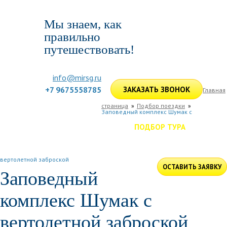
Мы знаем, как
правильно
путешествовать!
info@mirsg.ru
+7 9675558785
ЗАКАЗАТЬ ЗВОНОК
Главная
страница
Подбор поездки
Заповедный комплекс Шумак с
ГЛАВНАЯ
ПО РОССИИ
ПО МИРУ
ПОДБОР ТУРА
ДЛЯ КОМПАНИЙ
ОТЗЫВЫ
БЛОГ
КЛУБ
УСЛУГИ
вертолетной заброской
ОСТАВИТЬ ЗАЯВКУ
Заповедный
комплекс Шумак с
вертолетной заброской