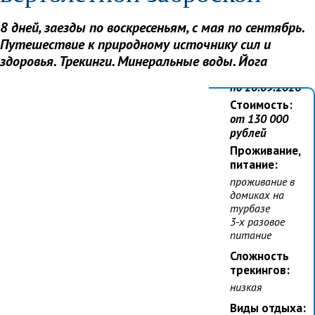
Даты
заездов:
8 дней, заезды по воскресеньям, с мая по сентябрь.
еженедельно
Путешествие к природному источнику сил и
по
воскресеньям
здоровья. Трекинги. Минеральные воды. Йога
с 26.04.2026
по 20.09.2026
Стоимость:
от 130 000
рублей
Проживание,
питание:
проживание в
домиках на
турбазе
3-х разовое
питание
Сложность
трекингов:
низкая
Виды отдыха: