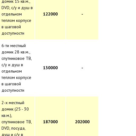
домик 15 кв.м.,
DVD, с/у и душ в
отдельном
122000
-
теплом корпусе
в шаговой
доступности
6-ти местный
домик 28 кв.м.,
спутниковое ТВ,
с/у и душ в
130000
-
отдельном
теплом корпусе
в шаговой
доступности
2-х местный
домик (25 - 30
кв.м.),
спутниковое ТВ,
187000
202000
DVD, посуда,
душ и с/у в