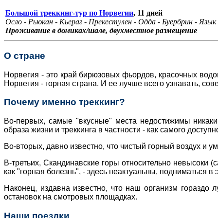
Большой треккинг-тур по Норвегии
, 11 дней
Осло - Рьюкан - Кьераг - Прекестулен - Одда - Буербрин - Язык 
Проживание в домиках/шале, двухместное размещение
О стране
Норвегия - это край бирюзовых фьордов, красочных вод
Норвегия - горная страна. И ее лучше всего узнавать, с
Почему именно треккинг?
Во-первых, самые "вкусные" места недостижимы никаки
образа жизни и треккинга в частности - как самого доступ
Во-вторых, давно известно, что чистый горный воздух и у
В-третьих, Скандинавские горы относительно невысоки (с
как "горная болезнь", - здесь неактуальны, подниматься в 
Наконец, издавна известно, что наш организм гораздо л
остановок на смотровых площадках.
Наши поездки