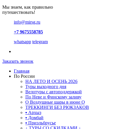
Мы знаем, как правильно
путешествовать!
info@mirsg.ru
+7 9675558785
whatsapp
telegram
Заказать звонок
Главная
По России
НА ЛЕТО И ОСЕНЬ 2026
Туры выходного дня
Велотуры с автоподдержкой
По Неве и Финскому заливу
Ǫ Воздушные шары в июне Ǫ
ТРЕККИНГИ БЕЗ РЮКЗАКОВ
▪ Архыз
▪ Домбай
▪ Приэльбрусье
↓ ТУРЫ СО СКИДКАМИ ↓