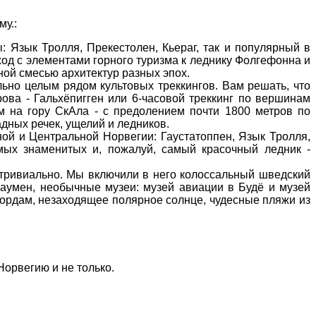
у.:
 Язык Тролля, Прекестолен, Кьераг, так и популярный в
од с элементами горного туризма к леднику Фолгефонна и
ой смесью архитектур разных эпох.
ьно целым рядом культовых треккингов. Вам решать, что
рова - Гальхёпигген или 6-часовой треккинг по вершинам
м на гору СкАла - с предолением почти 1800 метров по
дных речек, ущелий и ледников.
ной и Центральной Норвегии:
Гаустатоппен,
Язык Тролля,
амых знаменитых и, пожалуй, самый красочный ледник -
тривиально. Мы включили в него колоссальный шведский
аумен, необычные музеи: музей авиации в Будё и музей
ьордам, незаходящее полярное солнце, чудесные пляжи из
Норвегию и не только.