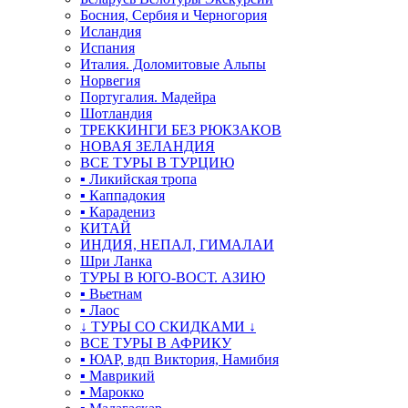
Босния, Сербия и Черногория
Исландия
Испания
Италия. Доломитовые Альпы
Норвегия
Португалия. Мадейра
Шотландия
ТРЕККИНГИ БЕЗ РЮКЗАКОВ
НОВАЯ ЗЕЛАНДИЯ
ВСЕ ТУРЫ В ТУРЦИЮ
▪ Ликийская тропа
▪ Каппадокия
▪ Карадениз
КИТАЙ
ИНДИЯ, НЕПАЛ, ГИМАЛАИ
Шри Ланка
ТУРЫ В ЮГО-ВОСТ. АЗИЮ
▪ Вьетнам
▪ Лаос
↓ ТУРЫ СО СКИДКАМИ ↓
ВСЕ ТУРЫ В АФРИКУ
▪ ЮАР, вдп Виктория, Намибия
▪ Маврикий
▪ Марокко