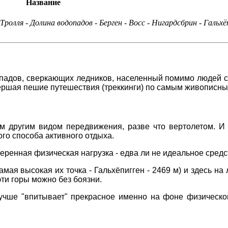
Название
Тролля - Долина водопадов - Берген - Восс - Нигардсбрин - Гальхёп
опадов, сверкающих ледников, населенный помимо людей с
овершая пешие путешествия (треккинги) по самым живописны
м другим видом передвижения, разве что вертолетом. И 
ного способа активного отдыха.
меренная физическая нагрузка - едва ли не идеальное сред
амая высокая их точка - Гальхёпигген - 2469 м) и здесь н
эти горы можно без боязни.
учше "впитывает" прекрасное именно на фоне физической