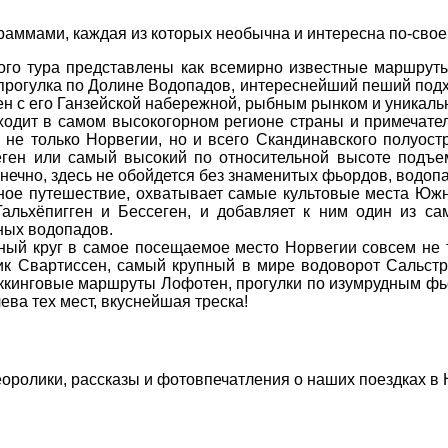
раммами, каждая из которых необычна и интересна по-своем
го тура представлены как всемирно известные маршруты:
 прогулка по Долине Водопадов, интереснейший пеший подх
н с его Ганзейской набережной, рыбным рынком и уникальн
одит в самом высокогорном регионе страны и примечател
 не только Норвегии, но и всего Скандинавского полуост
еген или самый высокий по относительной высоте подъе
нечно, здесь не обойдется без знаменитых фьордов, водопа
вное путешествие, охватывает самые культовые места Юж
 Гальхёпигген и Бессеген, и добавляет к ним один из с
ных водопадов.
ный круг в самое посещаемое место Норвегии совсем не 
к Свартиссен, самый крупный в мире водоворот Сальстр
реккинговые маршруты Лофотен, прогулки по изумрудным ф
ева тех мест, вкуснейшая треска!
оролики, рассказы и фотовпечатления о наших поездках в 