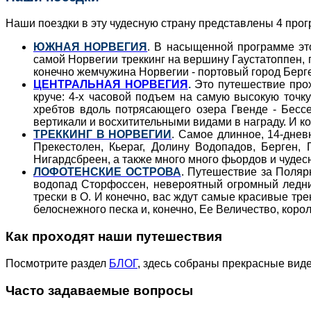
Наши поездки в эту чудесную страну представлены 4 прог
ЮЖНАЯ НОРВЕГИЯ
. В насыщенной программе это
самой Норвегии треккинг на вершину Гаустатоппен,
конечно жемчужина Норвегии - портовый город Берге
ЦЕНТРАЛЬНАЯ НОРВЕГИЯ
.
Это путешествие прох
круче: 4-х часовой подъем на самую высокую точку
хребтов вдоль потрясающего озера Гвенде - Бесс
вертикали и восхитительными видами в награду. И ко
ТРЕККИНГ В НОРВЕГИИ
. Самое длинное, 14-дне
Прекестолен, Кьераг, Долину Водопадов, Берген,
Нигардсбреен, а также много много фьордов и чудес
ЛОФОТЕНСКИЕ ОСТРОВА
. Путешествие за Поляр
водопад Сторфоссен, невероятный огромный ледни
трески в О. И конечно, вас ждут самые красивые т
белоснежного песка и, конечно, Ее Величество, корол
Как проходят наши путешествия
Посмотрите раздел
БЛОГ
, здесь собраны прекрасные виде
Часто задаваемые вопросы