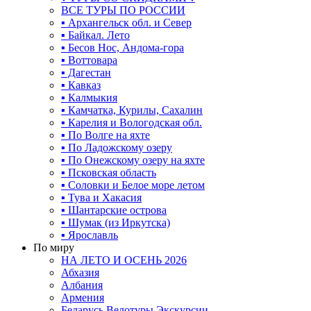
ВСЕ ТУРЫ ПО РОССИИ
▪ Архангельск обл. и Север
▪ Байкал. Лето
▪ Бесов Нос, Андома-гора
▪ Воттовара
▪ Дагестан
▪ Кавказ
▪ Калмыкия
▪ Камчатка, Курилы, Сахалин
▪ Карелия и Вологодская обл.
▪ По Волге на яхте
▪ По Ладожскому озеру
▪ По Онежскому озеру на яхте
▪ Псковская область
▪ Соловки и Белое море летом
▪ Тува и Хакасия
▪ Шантарские острова
▪ Шумак (из Иркутска)
▪ Ярославль
По миру
НА ЛЕТО И ОСЕНЬ 2026
Абхазия
Албания
Армения
Беларусь Велотуры Экскурсии