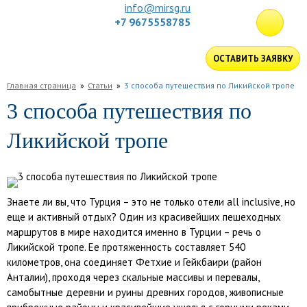
info@mirsg.ru
+7 9675558785
ГЛАВНАЯ
ОСТАВИТЬ ЗАЯВКУ
ПО
Главная страница
Статьи
3 способа путешествия по Ликийской тропе
РОССИИ
ПО
3 способа путешествия по
МИРУ
ПОДБОР
Ликийской тропе
ТУРА
ДЛЯ
КОМПАНИЙ
ОТЗЫВЫ
БЛОГ
Знаете ли вы, что Турция – это не только отели all inclusive, но
КЛУБ
еще и активный отдых? Один из красивейших пешеходных
маршрутов в мире находится именно в Турции – речь о
УСЛУГИ
Ликийской тропе. Ее протяженность составляет 540
километров, она соединяет Фетхие и Гейкбаири (район
Анталии), проходя через скальные массивы и перевалы,
самобытные деревни и руины древних городов, живописные