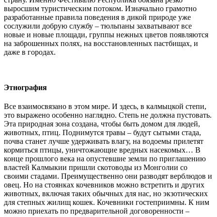
выросшим туристическим потоком. Изначально грамотно
разработанные правила поведения в дикой природе уже
сослужили добрую службу – тюльпаны захватывают все
новые и новые площади, группы нежных цветов появляются
на заброшенных полях, на восстановленных пастбищах, и
даже в городах.
Этнография
Все взаимосвязано в этом мире. И здесь, в калмыцкой степи,
это выражено особенно наглядно. Степь не должна пустовать.
Эта природная зона создана, чтобы быть домом для людей,
животных, птиц. Поднимутся травы – будут сытыми стада,
почва станет лучше удерживать влагу, на водоемы прилетят
кормиться птицы, уничтожающие вредных насекомых… В
конце прошлого века на опустевшие земли по приглашению
властей Калмыкии пришли скотоводы из Монголии со
своими стадами. Преимущественно они разводят верблюдов и
овец. Но на стоянках кочевников можно встретить и других
животных, включая таких обычных для нас, но экзотических
для степных жилищ кошек. Кочевники гостеприимны. К ним
можно приехать по предварительной договоренности –