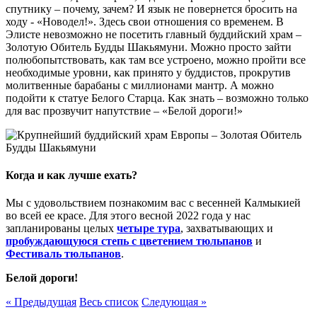
спутнику – почему, зачем? И язык не повернется бросить на
ходу - «Новодел!». Здесь свои отношения со временем. В
Элисте невозможно не посетить главный буддийский храм –
Золотую Обитель Будды Шакьямуни. Можно просто зайти
полюбопытствовать, как там все устроено, можно пройти все
необходимые уровни, как принято у буддистов, прокрутив
молитвенные барабаны с миллионами мантр. А можно
подойти к статуе Белого Старца. Как знать – возможно только
для вас прозвучит напутствие – «Белой дороги!»
Когда и как лучше ехать?
Мы с удовольствием познакомим вас с весенней Калмыкией
во всей ее красе. Для этого весной 2022 года у нас
запланированы целых
четыре тура
, захватывающих и
пробуждающуюся степь с цветением тюльпанов
и
Фестиваль тюльпанов
.
Белой дороги!
« Предыдущая
Весь список
Следующая »