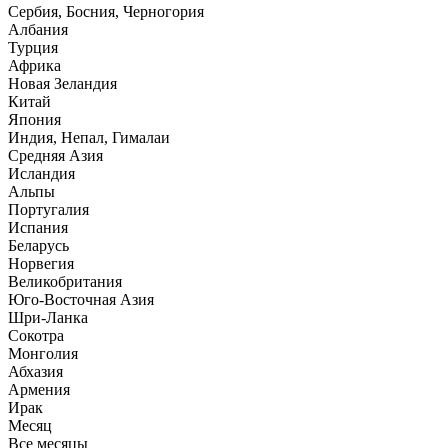
Сербия, Босния, Черногория
Албания
Турция
Африка
Новая Зеландия
Китай
Япония
Индия, Непал, Гималаи
Средняя Азия
Исландия
Альпы
Португалия
Испания
Беларусь
Норвегия
Великобритания
Юго-Восточная Азия
Шри-Ланка
Сокотра
Монголия
Абхазия
Армения
Ирак
Месяц
Все месяцы