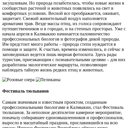
засушливым. Но природа позаботилась, чтобы новые жизни в
сообществах растений и животных появлялись на свет в
комфортных условиях. Весной все преображается, оживает,
зацветает. Свежий живительный воздух наполняется
ароматами трав. Везде массы птиц, их голоса сопровождают
путешественников и в городах, и на степных просторах. Уже с
начала апреля в Калмыкию начинается паломничество
профессиональных биологов и фотографов дикой природы.
Им предстоит много работы – природа степи нуждается в
помощи и защите. К счастью, времена изменились, и сейчас в
заповедниках ведется лишь мирная фотоохота. Здесь рады
туристам, приезжающим с познавательными целями – для них
разработаны экологические маршруты, позволяющие
наблюдать тайную жизнь редких птиц и животных.
Фестиваль тюльпанов
Самым значимым и известным проектом, созданным
профессиональными биологами в Калмыкии, стал Фестиваль
тюльпанов. За неполное десятилетие камерное мероприятие,
поначалу собиравшее единомышленников и профессионалов,
выросло в масштабный праздник, прославившийся на всю
страну. Именно Фестивалю Республика обязана резко