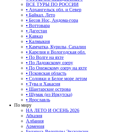
ВСЕ ТУРЫ ПО РОССИИ
▪ Архангельск обл. и Север
▪ Байкал. Лето
▪ Бесов Нос, Андома-гора
▪ Воттовара
▪ Дагестан
▪ Кавказ
▪ Калмыкия
▪ Камчатка, Курилы, Сахалин
▪ Карелия и Вологодская обл.
▪ По Волге на яхте
▪ По Ладожскому озеру
▪ По Онежскому озеру на яхте
▪ Псковская область
▪ Соловки и Белое море летом
▪ Тува и Хакасия
▪ Шантарские острова
▪ Шумак (из Иркутска)
▪ Ярославль
По миру
НА ЛЕТО И ОСЕНЬ 2026
Абхазия
Албания
Армения
Беларусь Велотуры Экскурсии