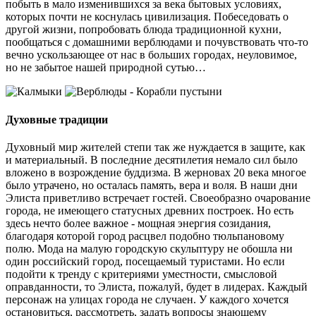
побыть в мало изменившихся за века бытовых условиях,
которых почти не коснулась цивилизация. Побеседовать о
другой жизни, попробовать блюда традиционной кухни,
пообщаться с домашними верблюдами и почувствовать что-то
вечно ускользающее от нас в больших городах, неуловимое,
но не забытое нашей природной сутью…
Духовные традиции
Духовный мир жителей степи так же нуждается в защите, как
и материальный. В последние десятилетия немало сил было
вложено в возрождение буддизма. В жерновах 20 века многое
было утрачено, но осталась память, вера и воля. В наши дни
Элиста приветливо встречает гостей. Своеобразно очарование
города, не имеющего статусных древних построек. Но есть
здесь нечто более важное - мощная энергия созидания,
благодаря которой город расцвел подобно тюльпановому
полю. Мода на малую городскую скульптуру не обошла ни
один российский город, посещаемый туристами. Но если
подойти к тренду с критериями уместности, смысловой
оправданности, то Элиста, пожалуй, будет в лидерах. Каждый
персонаж на улицах города не случаен. У каждого хочется
остановиться, рассмотреть, задать вопросы знающему