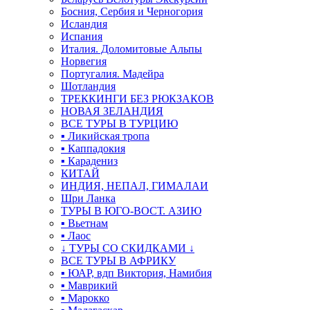
Босния, Сербия и Черногория
Исландия
Испания
Италия. Доломитовые Альпы
Норвегия
Португалия. Мадейра
Шотландия
ТРЕККИНГИ БЕЗ РЮКЗАКОВ
НОВАЯ ЗЕЛАНДИЯ
ВСЕ ТУРЫ В ТУРЦИЮ
▪ Ликийская тропа
▪ Каппадокия
▪ Карадениз
КИТАЙ
ИНДИЯ, НЕПАЛ, ГИМАЛАИ
Шри Ланка
ТУРЫ В ЮГО-ВОСТ. АЗИЮ
▪ Вьетнам
▪ Лаос
↓ ТУРЫ СО СКИДКАМИ ↓
ВСЕ ТУРЫ В АФРИКУ
▪ ЮАР, вдп Виктория, Намибия
▪ Маврикий
▪ Марокко