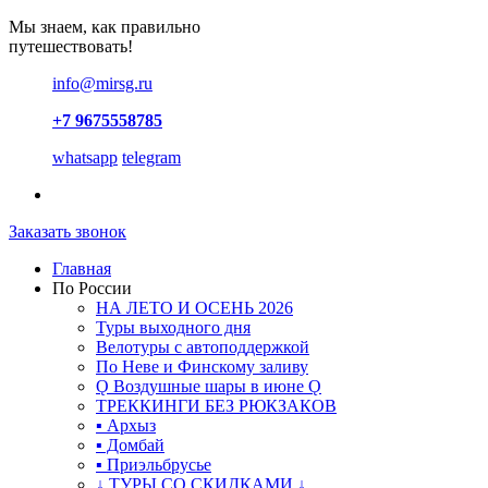
Мы знаем, как правильно
путешествовать!
info@mirsg.ru
+7 9675558785
whatsapp
telegram
Заказать звонок
Главная
По России
НА ЛЕТО И ОСЕНЬ 2026
Туры выходного дня
Велотуры с автоподдержкой
По Неве и Финскому заливу
Ǫ Воздушные шары в июне Ǫ
ТРЕККИНГИ БЕЗ РЮКЗАКОВ
▪ Архыз
▪ Домбай
▪ Приэльбрусье
↓ ТУРЫ СО СКИДКАМИ ↓