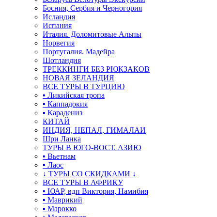
Босния, Сербия и Черногория
Исландия
Испания
Италия. Доломитовые Альпы
Норвегия
Португалия. Мадейра
Шотландия
ТРЕККИНГИ БЕЗ РЮКЗАКОВ
НОВАЯ ЗЕЛАНДИЯ
ВСЕ ТУРЫ В ТУРЦИЮ
▪ Ликийская тропа
▪ Каппадокия
▪ Карадениз
КИТАЙ
ИНДИЯ, НЕПАЛ, ГИМАЛАИ
Шри Ланка
ТУРЫ В ЮГО-ВОСТ. АЗИЮ
▪ Вьетнам
▪ Лаос
↓ ТУРЫ СО СКИДКАМИ ↓
ВСЕ ТУРЫ В АФРИКУ
▪ ЮАР, вдп Виктория, Намибия
▪ Маврикий
▪ Марокко