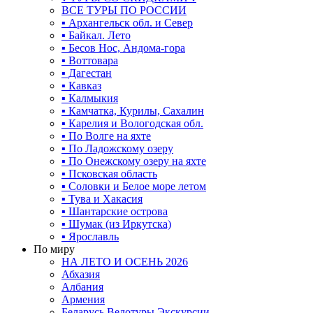
ВСЕ ТУРЫ ПО РОССИИ
▪ Архангельск обл. и Север
▪ Байкал. Лето
▪ Бесов Нос, Андома-гора
▪ Воттовара
▪ Дагестан
▪ Кавказ
▪ Калмыкия
▪ Камчатка, Курилы, Сахалин
▪ Карелия и Вологодская обл.
▪ По Волге на яхте
▪ По Ладожскому озеру
▪ По Онежскому озеру на яхте
▪ Псковская область
▪ Соловки и Белое море летом
▪ Тува и Хакасия
▪ Шантарские острова
▪ Шумак (из Иркутска)
▪ Ярославль
По миру
НА ЛЕТО И ОСЕНЬ 2026
Абхазия
Албания
Армения
Беларусь Велотуры Экскурсии