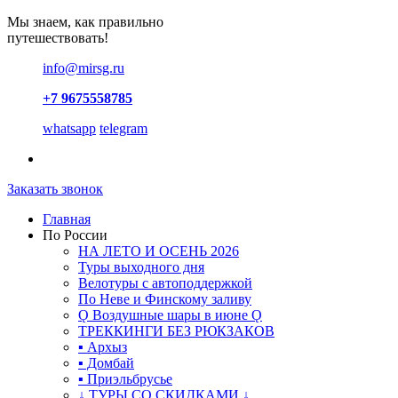
Мы знаем, как правильно
путешествовать!
info@mirsg.ru
+7 9675558785
whatsapp
telegram
Заказать звонок
Главная
По России
НА ЛЕТО И ОСЕНЬ 2026
Туры выходного дня
Велотуры с автоподдержкой
По Неве и Финскому заливу
Ǫ Воздушные шары в июне Ǫ
ТРЕККИНГИ БЕЗ РЮКЗАКОВ
▪ Архыз
▪ Домбай
▪ Приэльбрусье
↓ ТУРЫ СО СКИДКАМИ ↓