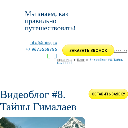
Мы знаем, как
правильно
путешествовать!
info@mirsg.ru
+7 9675558785
ЗАКАЗАТЬ ЗВОНОК
Главная
страница
Блог
Видеоблог #8. Тайны
Гималаев
ГЛАВНАЯ
ПО РОССИИ
ПО МИРУ
ПОДБОР ТУРА
ДЛЯ КОМПАНИЙ
ОТЗЫВЫ
БЛОГ
КЛУБ
УСЛУГИ
Видеоблог #8.
ОСТАВИТЬ ЗАЯВКУ
Тайны Гималаев