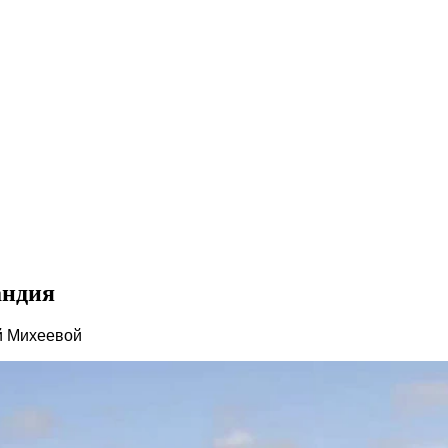
андия
ой Михеевой