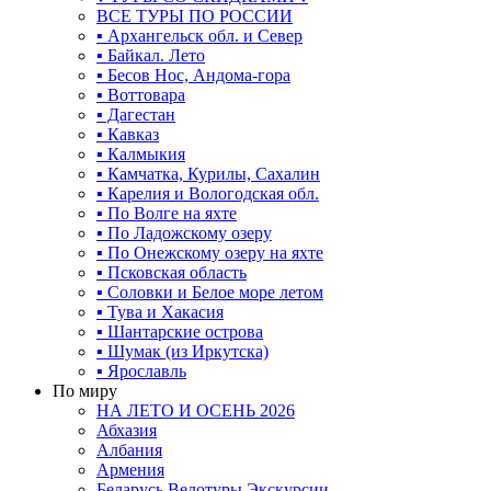
ВСЕ ТУРЫ ПО РОССИИ
▪ Архангельск обл. и Север
▪ Байкал. Лето
▪ Бесов Нос, Андома-гора
▪ Воттовара
▪ Дагестан
▪ Кавказ
▪ Калмыкия
▪ Камчатка, Курилы, Сахалин
▪ Карелия и Вологодская обл.
▪ По Волге на яхте
▪ По Ладожскому озеру
▪ По Онежскому озеру на яхте
▪ Псковская область
▪ Соловки и Белое море летом
▪ Тува и Хакасия
▪ Шантарские острова
▪ Шумак (из Иркутска)
▪ Ярославль
По миру
НА ЛЕТО И ОСЕНЬ 2026
Абхазия
Албания
Армения
Беларусь Велотуры Экскурсии