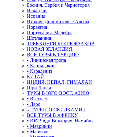
Босния, Сербия и Черногория
Исландия
Испания
Италия. Доломитовые Альпы
Норвегия
Португалия. Мадейра
Шотландия
ТРЕККИНГИ БЕЗ РЮКЗАКОВ
НОВАЯ ЗЕЛАНДИЯ
ВСЕ ТУРЫ В ТУРЦИЮ
▪ Ликийская тропа
▪ Каппадокия
▪ Карадениз
КИТАЙ
ИНДИЯ, НЕПАЛ, ГИМАЛАИ
Шри Ланка
ТУРЫ В ЮГО-ВОСТ. АЗИЮ
▪ Вьетнам
▪ Лаос
↓ ТУРЫ СО СКИДКАМИ ↓
ВСЕ ТУРЫ В АФРИКУ
▪ ЮАР, вдп Виктория, Намибия
▪ Маврикий
▪ Марокко