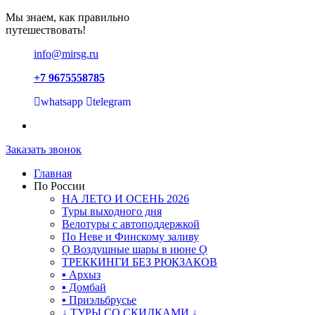
Мы знаем, как правильно
путешествовать!
info@mirsg.ru
+7 9675558785
whatsapp
telegram
Заказать звонок
Главная
По России
НА ЛЕТО И ОСЕНЬ 2026
Туры выходного дня
Велотуры с автоподдержкой
По Неве и Финскому заливу
Ǫ Воздушные шары в июне Ǫ
ТРЕККИНГИ БЕЗ РЮКЗАКОВ
▪ Архыз
▪ Домбай
▪ Приэльбрусье
↓ ТУРЫ СО СКИДКАМИ ↓