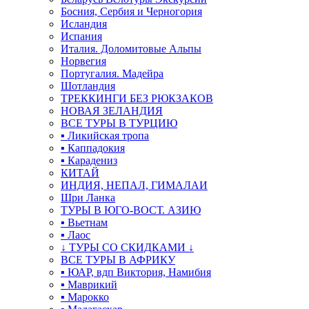
Босния, Сербия и Черногория
Исландия
Испания
Италия. Доломитовые Альпы
Норвегия
Португалия. Мадейра
Шотландия
ТРЕККИНГИ БЕЗ РЮКЗАКОВ
НОВАЯ ЗЕЛАНДИЯ
ВСЕ ТУРЫ В ТУРЦИЮ
▪ Ликийская тропа
▪ Каппадокия
▪ Карадениз
КИТАЙ
ИНДИЯ, НЕПАЛ, ГИМАЛАИ
Шри Ланка
ТУРЫ В ЮГО-ВОСТ. АЗИЮ
▪ Вьетнам
▪ Лаос
↓ ТУРЫ СО СКИДКАМИ ↓
ВСЕ ТУРЫ В АФРИКУ
▪ ЮАР, вдп Виктория, Намибия
▪ Маврикий
▪ Марокко