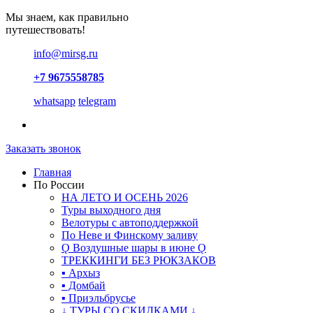
Мы знаем, как правильно
путешествовать!
info@mirsg.ru
+7 9675558785
whatsapp
telegram
Заказать звонок
Главная
По России
НА ЛЕТО И ОСЕНЬ 2026
Туры выходного дня
Велотуры с автоподдержкой
По Неве и Финскому заливу
Ǫ Воздушные шары в июне Ǫ
ТРЕККИНГИ БЕЗ РЮКЗАКОВ
▪ Архыз
▪ Домбай
▪ Приэльбрусье
↓ ТУРЫ СО СКИДКАМИ ↓