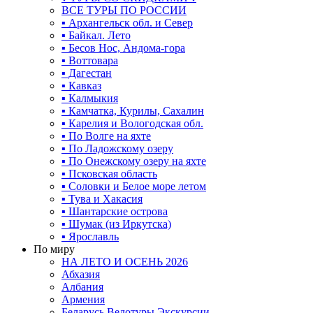
ВСЕ ТУРЫ ПО РОССИИ
▪ Архангельск обл. и Север
▪ Байкал. Лето
▪ Бесов Нос, Андома-гора
▪ Воттовара
▪ Дагестан
▪ Кавказ
▪ Калмыкия
▪ Камчатка, Курилы, Сахалин
▪ Карелия и Вологодская обл.
▪ По Волге на яхте
▪ По Ладожскому озеру
▪ По Онежскому озеру на яхте
▪ Псковская область
▪ Соловки и Белое море летом
▪ Тува и Хакасия
▪ Шантарские острова
▪ Шумак (из Иркутска)
▪ Ярославль
По миру
НА ЛЕТО И ОСЕНЬ 2026
Абхазия
Албания
Армения
Беларусь Велотуры Экскурсии