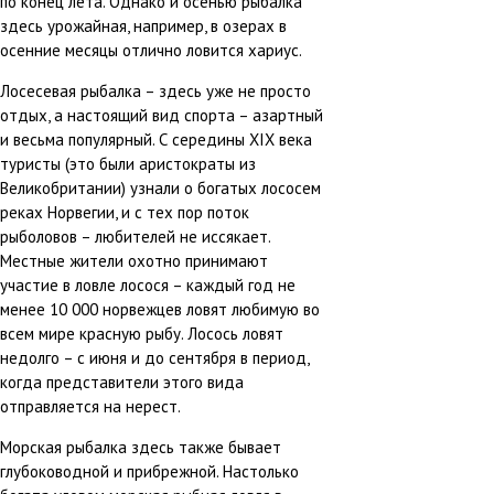
по конец лета. Однако и осенью рыбалка
здесь урожайная, например, в озерах в
осенние месяцы отлично ловится хариус.
Лосесевая рыбалка – здесь уже не просто
отдых, а настоящий вид спорта – азартный
и весьма популярный. С середины XIX века
туристы (это были аристократы из
Великобритании) узнали о богатых лососем
реках Норвегии, и с тех пор поток
рыболовов – любителей не иссякает.
Местные жители охотно принимают
участие в ловле лосося – каждый год не
менее 10 000 норвежцев ловят любимую во
всем мире красную рыбу. Лосось ловят
недолго – с июня и до сентября в период,
когда представители этого вида
отправляется на нерест.
Морская рыбалка здесь также бывает
глубоководной и прибрежной. Настолько