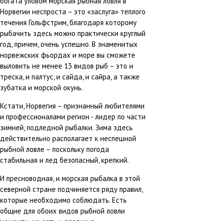
богата уловом морская рыбная ловля в
Норвегии неспроста – это «заслуга» теплого
течения Гольфстрим, благодаря которому
рыбачить здесь можно практически круглый
год, причем, очень успешно. В знаменитых
норвежских фьордах и море вы сможете
выловить не менее 13 видов рыб – это и
треска, и палтус, и сайда, и сайра, а также
зубатка и морской окунь.
Кстати, Норвегия – признанный любителями
и профессионалами регион - лидер по части
зимней, подледной рыбалки. Зима здесь
действительно располагает к неспешной
рыбной ловле – поскольку погода
стабильная и лед безопасный, крепкий.
И пресноводная, и морская рыбалка в этой
северной стране подчиняется ряду правил,
которые необходимо соблюдать. Есть
общие для обоих видов рыбной ловли