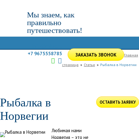
Мы знаем, как
правильно
путешествовать!
info@mirsg.ru
+7 9675558785
ЗАКАЗАТЬ ЗВОНОК
Главная
страница
Статьи
Рыбалка в Норвегии
ГЛАВНАЯ
ПО РОССИИ
ПО МИРУ
ПОДБОР ТУРА
ДЛЯ КОМПАНИЙ
ОТЗЫВЫ
БЛОГ
КЛУБ
УСЛУГИ
Рыбалка в
ОСТАВИТЬ ЗАЯВКУ
Норвегии
Любимая нами
Норвегия – это не