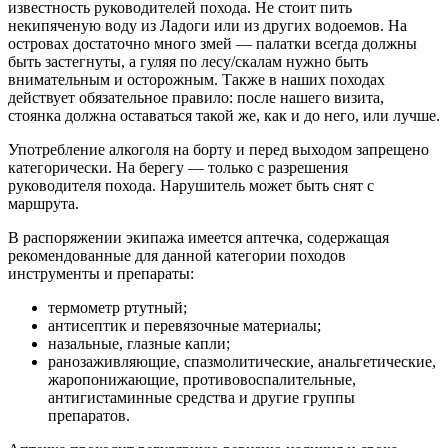
известность руководителей похода. Не стоит пить
некипяченую воду из Ладоги или из других водоемов. На
островах достаточно много змей — палатки всегда должны
быть застегнуты, а гуляя по лесу/скалам нужно быть
внимательным и осторожным. Также в наших походах
действует обязательное правило: после нашего визита,
стоянка должна оставаться такой же, как и до него, или лучше.
Употребление алкоголя на борту и перед выходом запрещено
категорически. На берегу — только с разрешения
руководителя похода. Нарушитель может быть снят с
маршрута.
В распоряжении экипажа имеется аптечка, содержащая
рекомендованные для данной категории походов
инструменты и препараты:
термометр ртутный;
антисептик и перевязочные материалы;
назальные, глазные капли;
ранозаживляющие, спазмолитические, анальгетические,
жаропонижающие, противовоспалительные,
антигистаминные средства и другие группы
препаратов.