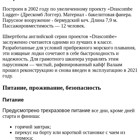
Построен в 2002 году по увеличенному проекту «Drascombe
Lugger» (Дрескомб Логгер). Материал - бакелитовая фанера.
Парусное вооружение - бермудский кеч. Длина 7,9 м.
Пассажировместимость — 12 человек.
Швертботы английской серии проектов «Drascombe»
заслуженно считаются одними из лучших в классе.
Разработанные для условий прибрежного морского плавания,
эти изящные лодки сочетают в себе быстроходность и
надежность. Для грамотного шкипера управлять этим
парусником — чистый, рафинированный кайф! Валаам
прошел реконструкцию и снова введен в эксплуатацию в 2021
году.
Питание, проживание, безопасность
Питание
Предусмотрено трехразовое питание
все дни, кроме дней
старта и финиша:
горячий завтрак;
перекус на борту или короткой остановке с чаем из
термоса;