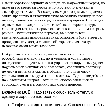
Самый короткий вариант маршрута по Ладожским шхерам, но
даже за это время вы сможете полностью погрузиться в
атмосферу этих мест. В походах выходного дня мы стараемся
занять красивую и стратегическую выгодную стоянку на весь
период и затем выходить в радиальные маршруты. И хотя двух
одинаковых выходов на Ладоге не бывает, короткие туры
хороши для тех, кто впервые оказался в живописном шхерном
районе. Путешествуя под парусом, вы насладитесь
впечатляющими панорамами скал, островов и бухт, а вечера,
проведенные у костра с чашечкой горячего чая, станут
незабываемыми моментами лета.
Выбрав такое путешествие, вы сможете не только
расслабиться и отдохнуть, но и увидеть и узнать много
интересного, получить навыки управления парусным судном,
поудить рыбу, искупаться и позагорать, совершить прогулку
по лесу и вылазку в скалы, в общем – получить массу
удовольствия от в меру активного отдыха. Тур на швертботах
по Ладожским шхерам – отличный способ отвлечься от
городской суеты и проникнуться силой природы.
Включено ВСЁ!
Надо взять с собой только теплую
одежду и хорошее настроение!
График заездов
: по пятницам. С июля по сентябрь.