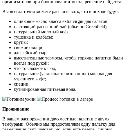
организаторов при бронировании места, решение найдется.
Вы всегда точно можете рассчитывать, что в походе будут:
оливковое масло класса extra virgin для салатов;
настоящий рассыпной чай (обычно Greenfield);
натуральный молотый кофе;
тушенка и колбасы;
крупы;
свежие овощи;
адыгейский сыр;
вместительные термосы, чтобы горячие напитки были
всегда под рукой;
что-то сладкое к чаю;
натуральное (ультрапастеризованное) молоко для
утреннего кофе;
специи;
бутилированная питьевая вода.
Проживание
В вашем распоряжении двухместные палатки с двумя
тамбурами. Обычно мы предоставляем одну палатку для
размещения двух человек, но, если есть резерв, лишняя