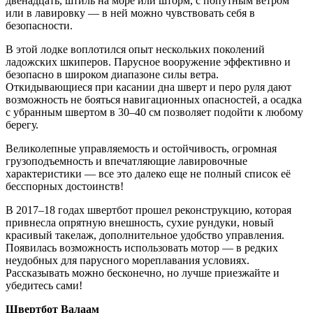
двенадцать, штиль на море или шторм, с попутным ветром
или в лавировку — в ней можно чувствовать себя в
безопасности.
В этой лодке воплотился опыт нескольких поколений
ладожских шкиперов. Парусное вооружение эффективно и
безопасно в широком диапазоне силы ветра.
Откидывающиеся при касании дна шверт и перо руля дают
возможность не бояться навигационных опасностей, а осадка
с убранным швертом в 30–40 см позволяет подойти к любому
берегу.
Великолепные управляемость и остойчивость, огромная
грузоподъемность и впечатляющие лавировочные
характеристики — все это далеко еще не полный список её
бесспорных достоинств!
В 2017–18 годах швертбот прошел реконструкцию, которая
привнесла опрятную внешность, сухие рундуки, новый
красивый такелаж, дополнительное удобство управления.
Появилась возможность использовать мотор — в редких
неудобных для парусного мореплавания условиях.
Рассказывать можно бесконечно, но лучше приезжайте и
убедитесь сами!
Швертбот Валаам