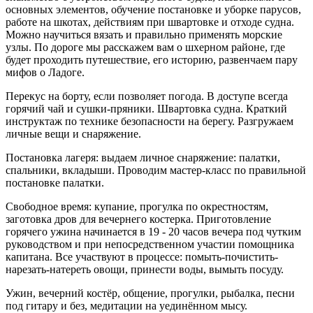
основных элементов, обучение постановке и уборке парусов,
работе на шкотах, действиям при швартовке и отходе судна.
Можно научиться вязать и правильно применять морские
узлы. По дороге мы расскажем вам о шхерном районе, где
будет проходить путешествие, его историю, развенчаем пару
мифов о Ладоге.
Перекус на борту, если позволяет погода. В доступе всегда
горячий чай и сушки-пряники. Швартовка судна. Краткий
инструктаж по технике безопасности на берегу. Разгружаем
личные вещи и снаряжение.
Постановка лагеря: выдаем личное снаряжение: палатки,
спальники, вкладыши. Проводим мастер-класс по правильной
постановке палатки.
Свободное время: купание, прогулка по окрестностям,
заготовка дров для вечернего костерка. Приготовление
горячего ужина начинается в 19 - 20 часов вечера под чутким
руководством и при непосредственном участии помощника
капитана. Все участвуют в процессе: помыть-почистить-
нарезать-натереть овощи, принести воды, вымыть посуду.
Ужин, вечерний костёр, общение, прогулки, рыбалка, песни
под гитару и без, медитации на уединённом мысу.