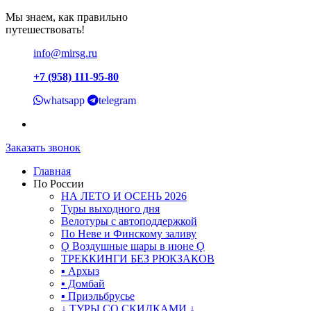
Мы знаем, как правильно
путешествовать!
info@mirsg.ru
+7 (958) 111-95-80
whatsapp
telegram
Заказать звонок
Главная
По России
НА ЛЕТО И ОСЕНЬ 2026
Туры выходного дня
Велотуры с автоподдержкой
По Неве и Финскому заливу
Ǫ Воздушные шары в июне Ǫ
ТРЕККИНГИ БЕЗ РЮКЗАКОВ
▪ Архыз
▪ Домбай
▪ Приэльбрусье
↓ ТУРЫ СО СКИДКАМИ ↓