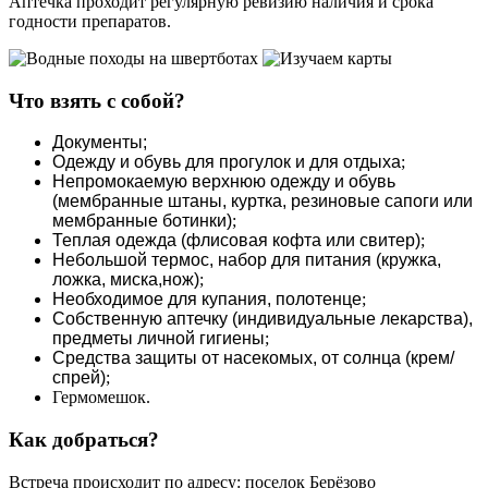
Аптечка проходит регулярную ревизию наличия и срока
годности препаратов.
Что взять с собой?
Документы;
Одежду и обувь для прогулок и для отдыха
;
Непромокаемую верхнюю одежду и обувь
(мембранные штаны, куртка, резиновые сапоги или
мембранные ботинки)
;
Теплая одежда (флисовая кофта или свитер)
;
Небольшой термос, набор для питания (кружка,
ложка, миска,нож)
;
Необходимое для купания, полотенце
;
Собственную аптечку (индивидуальные лекарства),
предметы личной гигиены
;
Средства защиты от насекомых, от солнца (крем/
спрей)
;
Гермомешок.
Как добраться?
Встреча происходит по адресу: поселок Берёзово