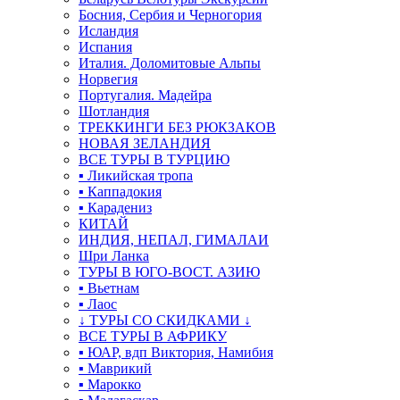
Босния, Сербия и Черногория
Исландия
Испания
Италия. Доломитовые Альпы
Норвегия
Португалия. Мадейра
Шотландия
ТРЕККИНГИ БЕЗ РЮКЗАКОВ
НОВАЯ ЗЕЛАНДИЯ
ВСЕ ТУРЫ В ТУРЦИЮ
▪ Ликийская тропа
▪ Каппадокия
▪ Карадениз
КИТАЙ
ИНДИЯ, НЕПАЛ, ГИМАЛАИ
Шри Ланка
ТУРЫ В ЮГО-ВОСТ. АЗИЮ
▪ Вьетнам
▪ Лаос
↓ ТУРЫ СО СКИДКАМИ ↓
ВСЕ ТУРЫ В АФРИКУ
▪ ЮАР, вдп Виктория, Намибия
▪ Маврикий
▪ Марокко