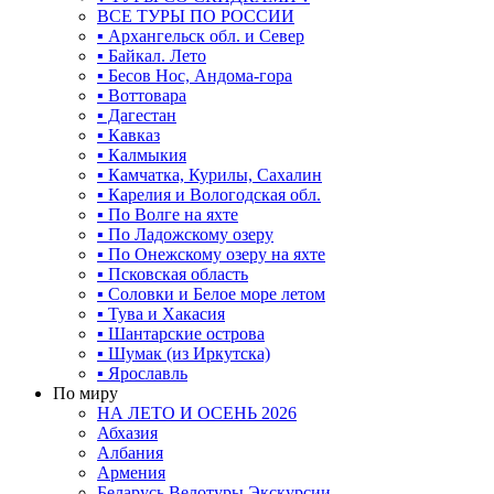
ВСЕ ТУРЫ ПО РОССИИ
▪ Архангельск обл. и Север
▪ Байкал. Лето
▪ Бесов Нос, Андома-гора
▪ Воттовара
▪ Дагестан
▪ Кавказ
▪ Калмыкия
▪ Камчатка, Курилы, Сахалин
▪ Карелия и Вологодская обл.
▪ По Волге на яхте
▪ По Ладожскому озеру
▪ По Онежскому озеру на яхте
▪ Псковская область
▪ Соловки и Белое море летом
▪ Тува и Хакасия
▪ Шантарские острова
▪ Шумак (из Иркутска)
▪ Ярославль
По миру
НА ЛЕТО И ОСЕНЬ 2026
Абхазия
Албания
Армения
Беларусь Велотуры Экскурсии