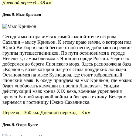
Дневной переезд - 48 км.
День 9. Мыс Крильон
Сегодня мы отправимся к самой южной точке острова
Сахалин – мысу Крильон. К этому краю земли, о котором пел
Юрий Визбор в своей бессмертной песне, добираются редкие
группы путешественников. По пути остановимся в городе
Невельск, самом близком к Японии городе России. Через час
доберемся до берега Японского моря. Здесь расположена база
«Кордон», возле которой пасутся стада полудиких лошадей.
Остановимся на мысе Кузнецова, где стоит заброшенный
японский маяк. К обеду прибудем на мыс Крильон, где можно
будет «побросать камушки в пролив Лаперуза». Увидим
действующий маяк конца XIX века, военные укрепления
времен Второй мировой войны и боевую технику. Вечером
вернемся в гостиницу Южно-Сахалинска.
Переезд – 360 км. Дневной переход – 3 км
День 9. Озеро Буссе