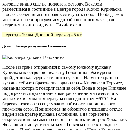
которые видно еще на подлете к острову. Вечером
разместимся в гостинице в центре города Южно-Курильска.
После заселения мы отправимся изучать город. Пообедаем в
местном кафе и прогуляемся до заброшенного маяка, где
встретим закат с видом на Тихий океан.
Переезд - 70 км. Дневной переход - 5 км
День 5. Кальдера вулкана Головнина
После завтрака отправимся к самому южному вулкану
Курильских островов - вулкану Головнина. Экскурсия
пройдет по кальдере активного вулкана. На месте кратера
вулкана сейчас образовались два озера – Кипящее и Горячее,
названия которых говорят сами за себя. Вода в озере Кипящее
подогревается вулканическими раскаленными газами, и в
местах их выхода температура воды достигает +95°C. На
берегах этого озера еще можно найти остатки японского
промысла серы. Поднимемся на обзорную площадку, откуда
виден весь кратер вулкана Головнина, а на горизонте
откроется вид на самый северный японский остров Хоккайдо.
Желающие смогут искупаться в Горячем озере в кальдере
вулкана. Пообедаем и вечером вернемся в Южно-Курильск.