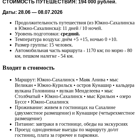
СТОИМОСТЬ ПУТЕШЕСТВИЯ: 194 000 рублей.
Даты: 28.06 — 08.07.2026
Продолжительность путешествия (из Южно-Сахалинска
в Южно-Сахалинска): 11 дней / 10 ночей.
Уровень подготовки:
средний.
Температура воздуха: днём +5 +15, ночью 0 +10.
Размер группы: 15 человек.
Автомобильная часть маршрута - 1170 км; по морю - 80
км, пешком налегке - 54 км.
Входит в стоимость
Маршрут: Южно-Сахалинск • Маяк Анива • мыс
Великан • Южно-Курильск • остров Кунашир • кальдера
вулкана Головнина • вулкан Менделеева • мыс
Столбчатый • Южно-Сахалинск • мыс Крильон • озеро
Буссе • Южно-Сахалинск
Проживание: живем в гостиницах на Сахалине
(двухместное размещение) и Кунашире (четырехместное
размещение)
Питание: завтраки в гостинице, обеды на экскурсиях
Проезд: однодневные выезды по маршруту до/от
гостиниц, плата за горючее и парковки.