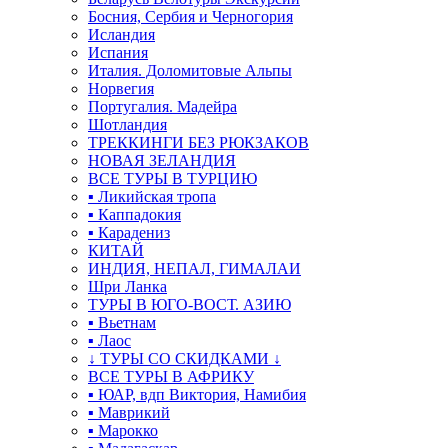
Босния, Сербия и Черногория
Исландия
Испания
Италия. Доломитовые Альпы
Норвегия
Португалия. Мадейра
Шотландия
ТРЕККИНГИ БЕЗ РЮКЗАКОВ
НОВАЯ ЗЕЛАНДИЯ
ВСЕ ТУРЫ В ТУРЦИЮ
▪ Ликийская тропа
▪ Каппадокия
▪ Карадениз
КИТАЙ
ИНДИЯ, НЕПАЛ, ГИМАЛАИ
Шри Ланка
ТУРЫ В ЮГО-ВОСТ. АЗИЮ
▪ Вьетнам
▪ Лаос
↓ ТУРЫ СО СКИДКАМИ ↓
ВСЕ ТУРЫ В АФРИКУ
▪ ЮАР, вдп Виктория, Намибия
▪ Маврикий
▪ Марокко