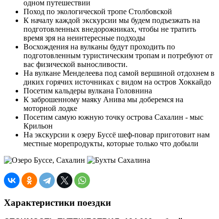
одном путешествии
Поход по экологической тропе Столбовской
К началу каждой экскурсии мы будем подъезжать на
подготовленных внедорожниках, чтобы не тратить
время зря на неинтересные подходы
Восхождения на вулканы будут проходить по
подготовленным туристическим тропам и потребуют от
вас физической выносливости.
На вулкане Менделеева под самой вершиной отдохнем в
диких горячих источниках с видом на остров Хоккайдо
Посетим кальдеры вулкана Головнина
К заброшенному маяку Анива мы доберемся на
моторной лодке
Посетим самую южную точку острова Сахалин - мыс
Крильон
На экскурсии к озеру Буссё шеф-повар приготовит нам
местные морепродукты, которые только что добыли
Характеристики поездки