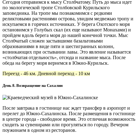
Сегодня отправимся к мысу Столбчатому. Путь до мыса идет
по экологической тропе Столбовской Курильского
заповедника. На тропе мы познакомимся с редкими
реликтовыми растениями острова, увидим медвежью тропу и
искупаемся в горячих источниках. У берега Охотского моря
остановимся у Голубых скал (их еще называют Монахами) и
пройдем вдоль берега моря до нашей конечной точки. Мыс
Столбчатый сложен застывшими базальтовыми
образованиями в виде пяти и шестигранных колонн,
возникающих при остывании лавы. Это явление называется
«столбчатая отдельность», отсюда и название мыса. После
обеда на берегу моря вернемся в Южно-Курильск.
Переезд - 46 км. Дневной переход - 10 км
День 8. Возвращение на Сахалин
После завтрака в гостинице нас ждет трансфер в аэропорт и
перелет до Южно-Сахалинска. После размещения в гостинице
в центре города - свободное время. Это отличная возможность
сходить за сувенирами или прогуляться по городу. Вечером
поужинаем в одном из ресторанов.