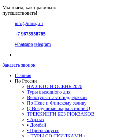
Мы знаем, как правильно
путешествовать!
info@mirsg.ru
+7 9675558785
whatsapp
telegram
Заказать звонок
Главная
По России
НА ЛЕТО И ОСЕНЬ 2026
Туры выходного дня
Велотуры с автоподдержкой
По Неве и Финскому заливу
Ǫ Воздушные шары в июне Ǫ
ТРЕККИНГИ БЕЗ РЮКЗАКОВ
▪ Архыз
▪ Домбай
▪ Приэльбрусье
↓ ТУРЫ СО СКИДКАМИ ↓