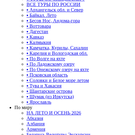
ВСЕ ТУРЫ ПО РОССИИ
▪ Архангельск обл. и Север
▪ Байкал. Лето
▪ Бесов Нос, Андома-гора
▪ Воттовара
▪ Дагестан
▪ Кавказ
▪ Калмыкия
▪ Камчатка, Курилы, Сахалин
▪ Карелия и Вологодская обл.
▪ По Волге на яхте
▪ По Ладожскому озеру
▪ По Онежскому озеру на яхте
▪ Псковская область
▪ Соловки и Белое море летом
▪ Тува и Хакасия
▪ Шантарские острова
▪ Шумак (из Иркутска)
▪ Ярославль
По миру
НА ЛЕТО И ОСЕНЬ 2026
Абхазия
Албания
Армения
Беларусь Велотуры Экскурсии