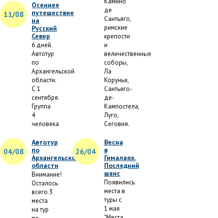
Камино
Осеннее
де
путешествие
11/08
Сантьяго,
на
римские
Русский
Север
крепости
6 дней.
и
Автотур
величественные
по
соборы,
Архангельской
Ла
области.
Корунья,
С 1
Сантьяго-
сентября.
де-
Группа
Кампостела,
4
Луго,
человека
Сеговия.
Автотур
Весна
по
в
04/08
26/04
Архангельской
Гималаях.
области
Последний
шанс
Внимание!
Появились
Осталось
места в
всего 3
туры с
места
1 мая
на тур
"Места