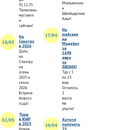
Итальянских
31.12.25.
и
Тюльпаны,
Швейцарских
мустанги
Альп!
и
сайгаки!
На
майские
17/04
На
на
Сокотру
20/05
Мадейру
в 2026
за
Даты
1698
на
евро
Сокотру
за
ДВОИХ!
на
осень
Тур с 5
2025 и
по 13
сезон
мая.
2026.
Осталось
Встреча
2
Нового
места.
года!
Не
упусти!
Туры
в ЮАР
Хотите
02/05
в 2025
получить
10/04
25
Новая