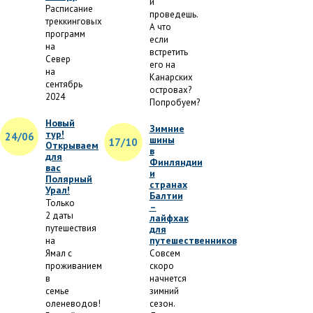
и
Расписание
проведешь.
треккинговых
А что
программ
если
на
встретить
Север
его на
на
Канарских
сентябрь
островах?
2024
Попробуем?
Новый
Зимние
тур!
24/06
шины
17/10
Открываем
в
для
Финляндии
вас
и
Полярный
странах
Урал!
Балтии
Только
–
2 даты
лайфхак
путешествия
для
путешественников
на
Ямал с
Совсем
проживанием
скоро
в
начнется
семье
зимний
оленеводов!
сезон.