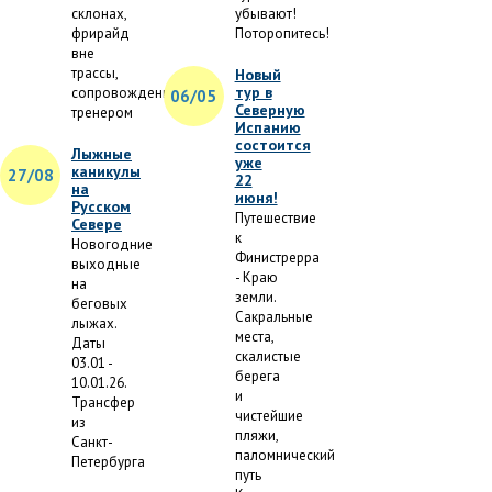
склонах,
убывают!
фрирайд
Поторопитесь!
вне
трассы,
Новый
тур в
сопровождение
06/05
Северную
тренером
Испанию
состоится
Лыжные
уже
каникулы
27/08
22
на
июня!
Русском
Путешествие
Севере
к
Новогодние
Финистрерра
выходные
- Краю
на
земли.
беговых
Сакральные
лыжах.
места,
Даты
скалистые
03.01 -
берега
10.01.26.
и
Трансфер
чистейшие
из
пляжи,
Санкт-
паломнический
Петербурга
путь