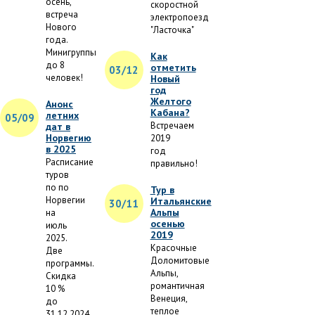
осень,
скоростной
встреча
электропоезд
Нового
"Ласточка"
года.
Минигруппы
Как
до 8
отметить
03/12
человек!
Новый
год
Желтого
Анонс
Кабана?
летних
05/09
Встречаем
дат в
Норвегию
2019
в 2025
год
Расписание
правильно!
туров
по по
Тур в
Норвегии
Итальянские
30/11
Альпы
на
осенью
июль
2019
2025.
Красочные
Две
Доломитовые
программы.
Альпы,
Скидка
романтичная
10 %
Венеция,
до
теплое
31.12.2024.