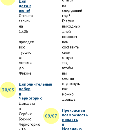
отпуск
Доп.
на
дата в
июне!
следующий
Открыта
год?
запись
График
на
выходных
13.06
дней
—
поможет
проедем
вам
всю
составить
Турцию
свой
от
отпуск
Антальи
так,
до
чтобы
Фетхие
вы
смогли
отдохнуть
Дополнительный
набор
как
30/03
в
можно
Черногорию
дольше.
Доп.дата
в
Прекрасная
Сербию
возможность
09/07
Боснию
попасть
в
Черногорию
Исландию
с 16