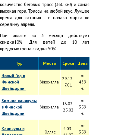
количество беговых трасс (360 км!) и самая
высокая гора. Трассы на любой вкус. Лучшее
время для катания - с начала марта по
середину апреля.
При оплате за 3 месяца действует
скидка10%. Для детей до 10 лет
предусмотрена скидка 50%.
Тур
Место
Сроки
Цена
Новый Год в
от
29.12-
Финской
Уккохалла
439
7.01
Швейцарии!
€
Зимние каникулы
от
18.02-
в Финской
Уккохалла
359
25.02
Швейцарии
€
от
Каникулы в
4.03-
Юлляс
359