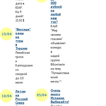
000
дата в
рублей
ЮАР.
на
На 9
любой
дней!
наш
2150 $
тур?
Клуб
"Вкусные"
“Мир
цены
15/04
своими
на
глазами”
туры
объявляет
в
конкурс
Турцию
в
Ликийская
нашей
тропа
группе
и
ВКонтакте
Каппадокия
на тему
со
“Путешествие
скидкой
моей
до 10
мечты”!
июня
Очень
Летом
много
05/04
на
10/04
Испании.
Русский
Выбирайте!
Север