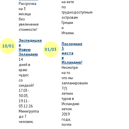
на яхте
Рассрочка
по
на 3
труднодоступным
месяца
островам
без
Греции
увеличения
и
стоимости!
Италии.
Экспедиция
Последние
в
10/01
3
01/03
Новую
места
Зеландию
в
14
Исландию!
дней в
Несмотря
краю
на то
чудес
что мы
со
запланировали
скидкой!
7(!)
17.03 -
летних
30.03,
туров в
19.11 -
Исландию
03.12.26.
летом
Минигруппа
2019
до 7
года,
человек.
почти