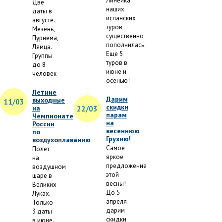
Линейка
Две
наших
даты в
испанских
августе.
туров
Мезень,
существенно
Пурнема,
пополнилась.
Лямца.
Еще 5
Группы
туров в
до 8
июне и
человек
осенью!
Летние
Дарим
выходные
11/03
скидки
на
22/03
парам
Чемпионате
на
России
весеннюю
по
Грузию!
воздухоплаванию
Самое
Полет
яркое
на
предложение
воздушном
этой
шаре в
весны!
Великих
До 5
Луках.
апреля
Только
дарим
3 даты
скидки
в июне.