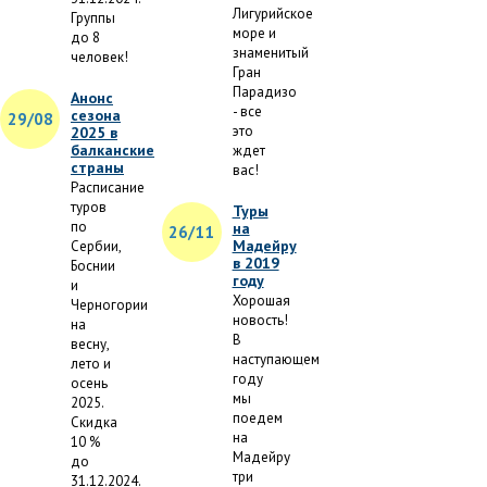
Лигурийское
Группы
море и
до 8
знаменитый
человек!
Гран
Парадизо
Анонс
- все
сезона
29/08
это
2025 в
балканские
ждет
страны
вас!
Расписание
туров
Туры
по
на
26/11
Мадейру
Сербии,
в 2019
Боснии
году
и
Хорошая
Черногории
новость!
на
В
весну,
наступающем
лето и
году
осень
мы
2025.
поедем
Скидка
на
10 %
Мадейру
до
три
31.12.2024.