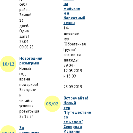
на
себя
майские
рай на
и в
Земле!
бархатный
13
сезон
дней.
14-
Одна
дневный
дата!
тур
27.04 –
"Обретенная
09.05.25
Грузия"
состоится
Новогодний
дважды:
розыгрыш
10/12
29.04 -
Новый
12.05.2019
год -
и 15.09
время
-
подарков!
28.09.2019
Заходите
и
Встречайте!
читайте
Новый
03/02
условия
тур
розыгрыша
"Путешествие
25.12.24
со
смыслом",
Северная
За
Испания
северным