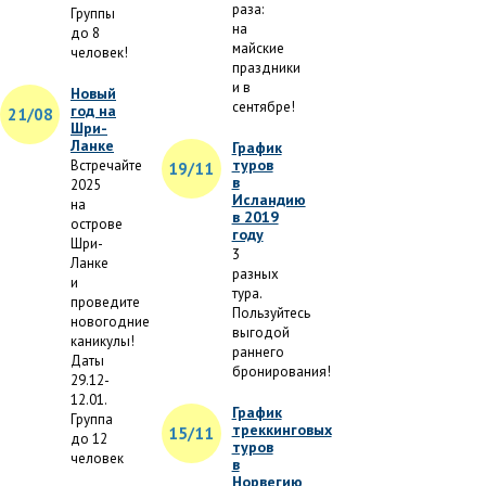
раза:
Группы
на
до 8
майские
человек!
праздники
и в
Новый
сентябре!
год на
21/08
Шри-
Ланке
График
туров
Встречайте
19/11
в
2025
Исландию
на
в 2019
острове
году
Шри-
3
Ланке
разных
и
тура.
проведите
Пользуйтесь
новогодние
выгодой
каникулы!
раннего
Даты
бронирования!
29.12-
12.01.
График
Группа
треккинговых
15/11
до 12
туров
человек
в
Норвегию