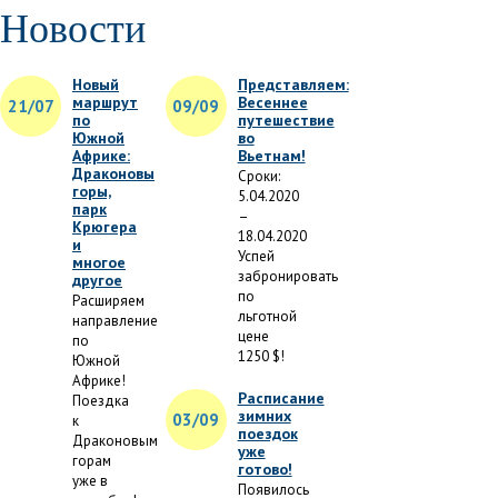
Новости
Новый
Представляем:
маршрут
Весеннее
21/07
09/09
по
путешествие
Южной
во
Африке:
Вьетнам!
Драконовы
Сроки:
горы,
5.04.2020
парк
–
Крюгера
18.04.2020
и
Успей
многое
забронировать
другое
по
Расширяем
льготной
направление
цене
по
1250 $!
Южной
Африке!
Расписание
Поездка
зимних
03/09
к
поездок
Драконовым
уже
горам
готово!
уже в
Появилось