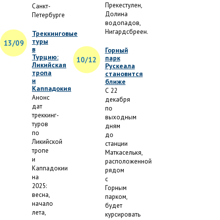
Прекестулен,
Санкт-
Долина
Петербурге
водопадов,
Нигардсбреен.
Треккинговые
туры
13/09
в
Горный
Турцию:
парк
10/12
Ликийская
Рускеала
тропа
становится
и
ближе
Каппадокия
С 22
Анонс
декабря
дат
по
треккинг-
выходным
туров
дням
по
до
Ликийской
станции
тропе
Маткаселькя,
и
расположенной
Каппадокии
рядом
на
с
2025:
Горным
весна,
парком,
начало
будет
лета,
курсировать