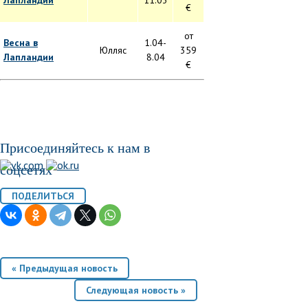
Лапландии
11.03
€
от
Весна в
1.04-
Юлляс
359
Лапландии
8.04
€
Присоединяйтесь к нам в
соцсетях
« Предыдущая новость
Следующая новость »