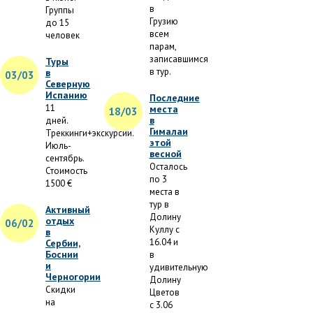
в
Группы
Грузию
до 15
всем
человек
парам,
записавшимся
Туры
в тур.
в
03/03
Северную
Испанию
Последние
11
места
18/03
в
дней.
Гималаи
Треккинги+экскурсии.
этой
Июль-
весной
сентябрь.
Осталось
Стоимость
по 3
1500 €
места в
тур в
Активный
Долину
отдых
06/02
Куллу с
в
16.04 и
Сербии,
Боснии
в
и
удивительную
Черногории
Долину
Скидки
Цветов
на
с 3.06