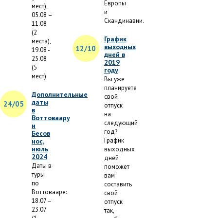
Европы
мест),
и
05.08 –
Скандинавии.
11.08
(2
График
места),
выходных
12/10
19.08 -
дней в
25.08
2019
(5
году
мест)
Вы уже
планируете
Дополнительные
свой
даты
24/05
отпуск
в
на
Воттоваару
следующий
и
год?
Бесов
График
нос,
июль
выходных
2024
дней
Даты в
поможет
туры
вам
по
составить
Воттовааре:
свой
18.07 –
отпуск
23.07
так,