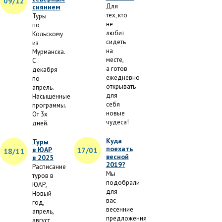
09/12
Для
сиянием
тех, кто
Туры
не
по
любит
Кольскому
сидеть
из
на
Мурманска.
месте,
С
а готов
декабря
ежедневно
по
открывать
апрель.
для
Насыщенные
себя
программы.
новые
От 3х
чудеса!
дней.
Куда
Туры
поехать
в ЮАР
17/01
18/11
весной
в 2025
2019?
Расписание
Мы
туров в
подобрали
ЮАР,
для
Новый
вас
год,
весенние
апрель,
предложения
август