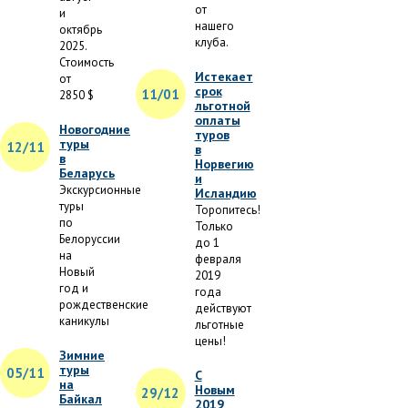
от
и
нашего
октябрь
клуба.
2025.
Стоимость
Истекает
от
срок
11/01
2850 $
льготной
оплаты
Новогодние
туров
туры
12/11
в
в
Норвегию
Беларусь
и
Экскурсионные
Исландию
туры
Торопитесь!
по
Только
Белоруссии
до 1
на
февраля
Новый
2019
год и
года
рождественские
действуют
каникулы
льготные
цены!
Зимние
туры
05/11
С
на
Новым
29/12
Байкал
2019