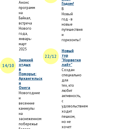
Анонс
Годом!
программ
В
на
Новый
Байкал,
год - в
встреча
новые
Нового
путешествия
года,
и
январь-
горизонты!
март
2025
Новый
тур
22/12
Зимний
"Норвегия
отдых
лайт"
14/10
в
Создан
Поморье:
специально
Архангельск
для
и
тех, кто
Онега
любит
Новогодние
активность,
и
с
весенние
удовольствием
каникулы
ходит
на
пешком,
заснеженном
но не
побережье
хочет