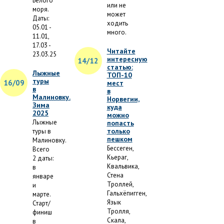
Белого
или не
моря.
может
Даты:
ходить
05.01 -
много.
11.01,
17.03 -
Читайте
23.03.25
интересную
14/12
статью:
Лыжные
ТОП-10
туры
16/09
мест
в
в
Малиновку.
Норвегии,
Зима
куда
2025
можно
Лыжные
попасть
только
туры в
пешком
Малиновку.
Бессеген,
Всего
Кьераг,
2 даты:
Квальвика,
в
Стена
январе
Троллей,
и
Гальхёпигген,
марте.
Язык
Старт/
Тролля,
финиш
Скала,
в