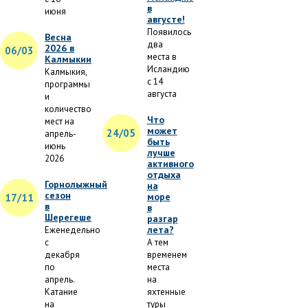
в
июня
августе!
Появилось
Весна
два
2026 в
06/03
места в
Калмыкии
Исландию
Калмыкия,
с 14
программы
августа
и
количество
Что
мест на
может
24/05
апрель-
быть
июнь
лучше
2026
активного
отдыха
Горнолыжный
на
сезон
море
17/11
в
в
Шерегеше
разгар
лета?
Еженедельно
с
А тем
декабря
временем
по
места
апрель.
на
Катание
яхтенные
на
туры