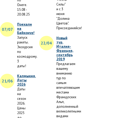
по
Силы"
Онеге.
и с 3
15.08 -
июня
20.08.25
"Долина
Цветов".
Поехали
Присоединяйся!
на
07/07
Байконур!
Запуск
Новый
тур.
ракеты.
22/04
Италия-
Экскурсия
Франция,
по
сентябрь
космодрому.
2019
3
Предлагаем
даты!
вашему
вниманию
Калмыкия.
тур по
Даты
21/06
самым
2026
впечатляющим
Даты
местами
на
Французских
сезон
Альп,
2026.
дополненный
Цены
великолепными
2025
видами
до