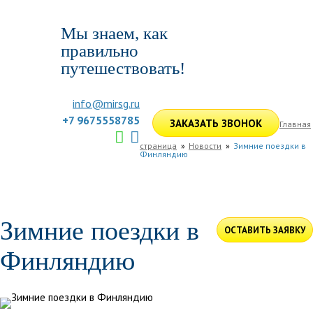
Мы знаем, как
правильно
путешествовать!
info@mirsg.ru
+7 9675558785
ЗАКАЗАТЬ ЗВОНОК
Главная
страница
Новости
Зимние поездки в
Финляндию
ГЛАВНАЯ
ПО РОССИИ
ПО МИРУ
ПОДБОР ТУРА
ДЛЯ КОМПАНИЙ
ОТЗЫВЫ
БЛОГ
КЛУБ
УСЛУГИ
Зимние поездки в
ОСТАВИТЬ ЗАЯВКУ
Финляндию