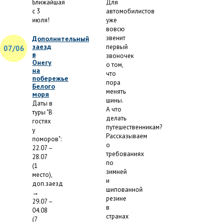
Ближайшая
Для
с 3
автомобилистов
июля!
уже
вовсю
звенит
Дополнительный
заезд
первый
07/06
в
звоночек
Онегу
о том,
на
что
побережье
пора
Белого
менять
моря
шины.
Даты в
А что
туры "В
делать
гостях
путешественникам?
у
Рассказываем
поморов":
о
22.07 –
требованиях
28.07
по
(1
зимней
место),
и
доп.заезд
шипованной
→
резине
29.07 –
в
04.08
странах
(7