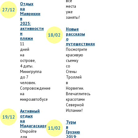
все
Отдых
места
на
27/12
уже
Маврикии
заняты!
в
2025:
активности
Новые
и
рассказы
18/02
пляжи
о
путешествиях
11
дней
Посмотрите
на
красивую
острове,
съемку
4 даты.
со
Минигруппа
Стены
до 7
Троллей
человек.
в
Сопровождение
Норвегии.
на
Впечатлитесь
микроавтобусе
красотами
Северной
Испании!
Активный
отдых
19/12
на
Туры
Мадагаскаре
в
11/02
Откройте
Грузию
2019:
для