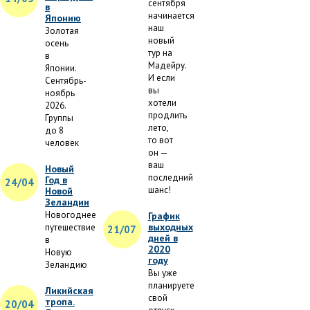
сентября
в
начинается
Японию
наш
Золотая
новый
осень
тур на
в
Мадейру.
Японии.
И если
Сентябрь-
вы
ноябрь
хотели
2026.
продлить
Группы
лето,
до 8
то вот
человек
он —
ваш
Новый
последний
Год в
24/04
шанс!
Новой
Зеландии
Новогоднее
График
выходных
путешествие
21/07
дней в
в
2020
Новую
году
Зеландию
Вы уже
планируете
Ликийская
свой
тропа.
20/04