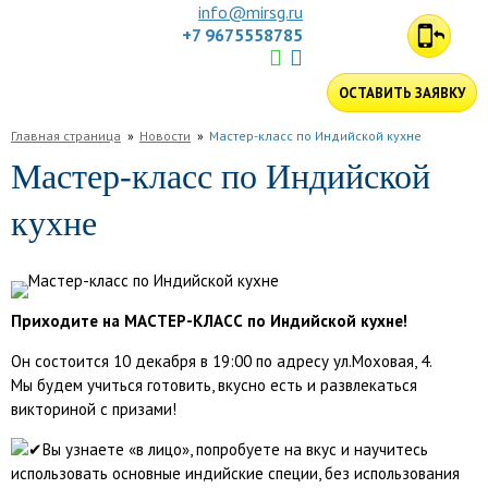
info@mirsg.ru
+7 9675558785
ГЛАВНАЯ
ОСТАВИТЬ ЗАЯВКУ
ПО
Главная страница
Новости
Мастер-класс по Индийской кухне
РОССИИ
ПО
Мастер-класс по Индийской
МИРУ
ПОДБОР
кухне
ТУРА
ДЛЯ
КОМПАНИЙ
ОТЗЫВЫ
БЛОГ
Приходите на МАСТЕР-КЛАСС по Индийской кухне!
КЛУБ
Он состоится 10 декабря в 19:00 по адресу ул.Моховая, 4.
УСЛУГИ
Мы будем учиться готовить, вкусно есть и развлекаться
викториной с призами!
Вы узнаете «в лицо», попробуете на вкус и научитесь
использовать основные индийские специи, без использования