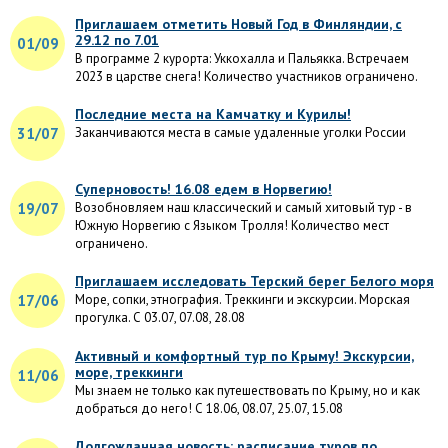
Приглашаем отметить Новый Год в Финляндии, с
29.12 по 7.01
01/09
В программе 2 курорта: Уккохалла и Пальякка. Встречаем
2023 в царстве снега! Количество участников ограничено.
Последние места на Камчатку и Курилы!
31/07
Заканчиваются места в самые удаленные уголки России
Суперновость! 16.08 едем в Норвегию!
19/07
Возобновляем наш классический и самый хитовый тур - в
Южную Норвегию с Языком Тролля! Количество мест
ограничено.
Приглашаем исследовать Терский берег Белого моря
17/06
Море, сопки, этнография. Треккинги и экскурсии. Морская
прогулка. С 03.07, 07.08, 28.08
Активный и комфортный тур по Крыму! Экскурсии,
море, треккинги
11/06
Мы знаем не только как путешествовать по Крыму, но и как
добраться до него! С 18.06, 08.07, 25.07, 15.08
Долгожданная новость: расписание туров по