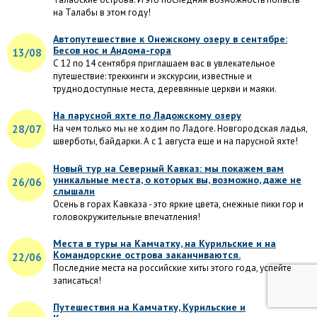
на Талабы в этом году!
Автопутешествие к Онежскому озеру в сентябре:
Бесов нос и Андома-гора
13/08
С 12 по 14 сентября приглашаем вас в увлекательное
путешествие: треккинги и экскурсии, известные и
труднодоступные места, деревянные церкви и маяки.
На парусной яхте по Ладожскому озеру
28/07
На чем только мы не ходим по Ладоге. Новгородская ладья,
шверботы, байдарки. А с 1 августа еще и на парусной яхте!
Новый тур на Северный Кавказ: мы покажем вам
уникальные места, о которых вы, возможно, даже не
26/06
слышали
Осень в горах Кавказа - это яркие цвета, снежные пики гор и
головокружительные впечатления!
Места в туры на Камчатку, на Курильские и на
Командорские острова заканчиваются.
22/06
Последние места на российские хиты этого года, успейте
записаться!
Путешествия на Камчатку, Курильские и