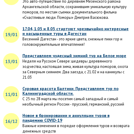
Это авто-путешествие по деревням Мезенского района
Архангельской области, сохранившим уникальную культуру
поморов, по местам съемки документального фильма
«Счастливые люди. Поморы» Дмитрия Васюкова.
17.04, 1.05 и 8.05 стартуют чрезвычайно интересные
и насыщенные туры в Дагестан
19/01
Весенний Дагестан - это яркие цвета, снежные пики гор и
головокружительные впечатления!
Представляем чудесный зимний тур на Белое море
13/01
Неделя на Русском Севере: шедевры деревянного
зодчества, настоящая зима, живая культура поморов, охота
за Северным сиянием. Два заезда, с 21.02 и на каникулы с
21.03
Суровая красота Балтики. Представляем тур по
Калиниградской области.
11/01
С 25 по 28 марта мы посетим самый западный и самый
необычный регион России - прусский, германский, русский
Новое в бронировании и аннуляции туров в
пандемию COVID-19
16/12
Важные изменения в порядке оформления туров и возврата
денежных средств