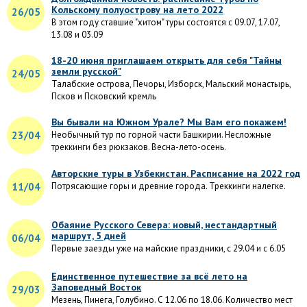
Кольскому полуострову на лето 2022
26/05
В этом году ставшие "хитом" туры состоятся с 09.07, 17.07,
13.08 и 03.09
18-20 июня приглашаем открыть для себя "Тайны
земли русской"
24/05
Талабские острова, Печоры, Изборск, Мальский монастырь,
Псков и Псковский кремль
Вы бывали на Южном Урале? Мы Вам его покажем!
23/04
Необычный тур по горной части Башкирии. Несложные
треккинги без рюкзаков. Весна-лето-осень.
Авторские туры в Узбекистан. Расписание на 2022 год
11/04
Потрясающие горы и древние города. Треккинги налегке.
Обаяние Русского Севера: новый, нестандартный
маршрут, 5 дней
06/04
Первые заезды уже на майские праздники, с 29.04 и с 6.05
Единственное путешествие за всё лето на
Заповедный Восток
29/03
Мезень, Пинега, Голубино. С 12.06 по 18.06. Количество мест