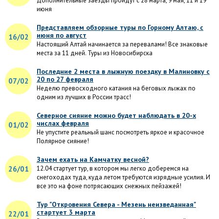
Дополнительные заезды пройдут с 28 марта, 9 мая, 11 и 19
июня
Представляем обзорные туры по Горному Алтаю, с
июня по август
16/02
Настоящий Алтай начинается за перевалами! Все знаковые
места за 11 дней. Туры из Новосибирска
Последние 2 места в лыжную поездку в Малиновку с
20 по 27 февраля
07/02
Неделю превосходного катания на беговых лыжах по
одним из лучших в России трасс!
Северное сияние можно будет наблюдать в 20-х
числах февраля
01/02
Не упустите реальный шанс посмотреть яркое и красочное
Полярное сияние!
Зачем ехать на Камчатку весной?
26/01
12.04 стартует тур, в котором мы легко доберемся на
снегоходах туда, куда летом требуются изрядные усилия. И
все это на фоне потрясающих снежных пейзажей!
Тур "Откровения Севера - Мезень неизведанная"
стартует 3 марта
22/01