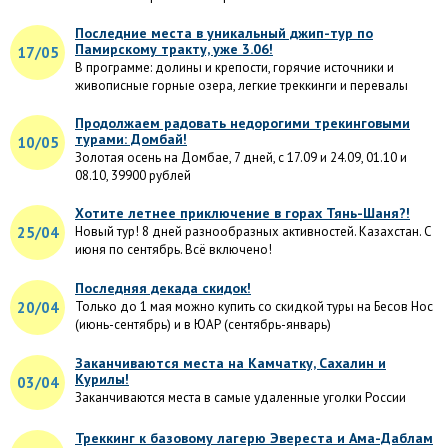
Последние места в уникальный джип-тур по
Памирскому тракту, уже 3.06!
17/05
В программе: долины и крепости, горячие источники и
живописные горные озера, легкие треккинги и перевалы
Продолжаем радовать недорогими трекинговыми
турами: Домбай!
10/05
Золотая осень на Домбае, 7 дней, с 17.09 и 24.09, 01.10 и
08.10, 39900 рублей
Хотите летнее приключение в горах Тянь-Шаня?!
25/04
Новый тур! 8 дней разнообразных активностей. Казахстан. С
июня по сентябрь. Всё включено!
Последняя декада скидок!
20/04
Только до 1 мая можно купить со скидкой туры на Бесов Нос
(июнь-сентябрь) и в ЮАР (сентябрь-январь)
Заканчиваются места на Камчатку, Сахалин и
Курилы!
03/04
Заканчиваются места в самые удаленные уголки России
Треккинг к базовому лагерю Эвереста и Ама-Даблам