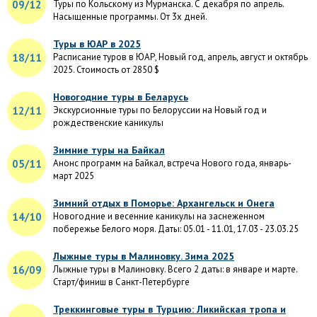
09/12
Туры по Кольскому из Мурманска. С декабря по апрель.
Насыщенные программы. От 3х дней.
Туры в ЮАР в 2025
18/11
Расписание туров в ЮАР, Новый год, апрель, август и октябрь
2025. Стоимость от 2850 $
Новогодние туры в Беларусь
12/11
Экскурсионные туры по Белоруссии на Новый год и
рождественские каникулы
Зимние туры на Байкал
05/11
Анонс программ на Байкал, встреча Нового года, январь-
март 2025
Зимний отдых в Поморье: Архангельск и Онега
14/10
Новогодние и весенние каникулы на заснеженном
побережье Белого моря. Даты: 05.01 - 11.01, 17.03 - 23.03.25
Лыжные туры в Малиновку. Зима 2025
16/09
Лыжные туры в Малиновку. Всего 2 даты: в январе и марте.
Старт/финиш в Санкт-Петербурге
Треккинговые туры в Турцию: Ликийская тропа и