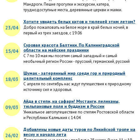
Мандроги. Пешие прогулки и экскурсии, катера,
труднодоступные места, деревянные церкви и маяки.
Хотите увидеть белых китов и тюленей этим летом?
23/04
Добро пожаловать на Белое море в край белых ночей, в
первый из трех заездов, с 19.06
Суровая красота Балтики. По Калиниградской
области на майские праздники
15/04
С 7 по 10 мая мы посетим самый западный и самый
необычный регион России - прусский, германский, русский
Шумак - затерянный мир среди гор и природный
целительный комплекс
18/03
С апреля по сентябрь нас ждут путешествия к природному
источнику сил и здоровья.
Айда в степи, на сафари! Мустанги, пеликаны,
тюльпановые поля и буддизм в России
09/03
Уникальное автопутешествие по степям Ростовской области
и Республики Калмыкия с 14.04
Добавлены новые даты туров по Ликийской тропе на
весну и начало лета
26/02