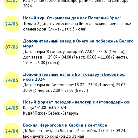
04/07
Расписание треккинговых программ на Север на сентябрь
2024
Новый тур! Открываем для вас Полярный Урал!
24/06
Только 2 даты путешествия на Ямал с проживанием в семье
оленеводов! Ближайшая с 3 июля!
Дополнительный заезд в Онегу на побережье Белого
моря
07/06
Даты в туры "В гостях у поморов": 22.07 – 28.07 (1 место),
доп.заезд → 29.07 – 04.08 (7 мест), 05.08 – 11.08 (2 места),
19.08 - 25.08 (5 мест)
Дополнительные даты в Воттоваару и Бесов нос,
июль 2024
24/05
Даты в туры по Воттовааре: 18.07 – 23.07 (1 место), 25.07 –
30.07 (3 места), 22.08 – 27.08 (6 мест)
Новый формат поездок - велотур с автоподдержкой
14/05
Когда? 31.08 - 6.09.2024
Куда? Псков- Себеж - Беларусь
Босния, Черногория и Сербия в сентябре
24/04
Добавлен заезд на бархатный сентябрь, 17.09 - 28.09.24.
Бронируйте со скидкой до 31 мая