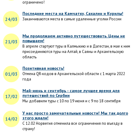
ограничено!
Последние места на Камчатку, Сахалин и Курилы!
24/03
Заканчиваются места в самые удаленные уголки России
Мы продолжаем активно путешествовать. Цены не
повышаем!
21/03
В апреле стартуют туры в Калмыкию и в Дагестан, в мае к ним
присоединяются туры на Алтай, в Саяны и Архангельскую
область
Позитивная новость!
01/03
Отмена QR-кодов в Архангельской области с 1 марта 2022
года
Май-июнь и сентябрь - самое лучшее время для
путешествий по Сербии
17/02
Мы добавили туры с 10 по 19 июня и с 9 по 18 сентября
У нас просто замечательные новости! Мы так долго
этого ждали!
14/02
С 12.02 Норвегия отменила все ограничения по въезду в
страну!