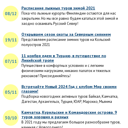
Расписание лыжных туров зимой 2021
08/12
Пока что лыжные курорты Финляндии остаются для нас
закрытыми. Но мы все равно будем кататься этой зимой и
заодно осваивать Русский Север!
Открываем сезон охоты за Северным сиянием
19/11
Представляем расписание зимних туров на Кольский
полуостров 2021
11 ноября едем в Турцию, в путешествие по
Ликийской тропе
07/11
Путешествие в комфортных условиях и с легкими
физическими нагрузками, никаких палаток и тяжелых
рюкзаков! Присоединяйтесь!
Встречайте Новый 2024 Год с клубом Мир своими
глазами!
05/11
Подборка новогодних активных туров: Байкал, Камчатка,
Дагестан, Архангельск, Турция, ЮАР, Марокко, Мьянма
Камчатка, Курильские и Командорские острова. 9
туров, хороших и разных
30/10
В 2021 году мы предлагаем большое разнообразие туров,
начиная с Новогоднего!