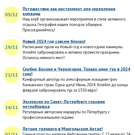
Путешествие как инструмент для укрепления
команды
05/12
Наш клуб организовывает мероприятия в стиле активного
отдыха. География наших поездок обширна.
Присоединяйтесь!
Новый 2024 год совсем близко!
29/11
Расписание туров на Новый год и новогодние каникулы.
Успейте забронировать и активно провести праздники.
Осталось немного мест!
Сербия, Босния и Черногория. Только один тур в 2024
году!
21/11
Комфортный автотур по атмосферным локациям трех
балканских стран. Одна дата! Июнь 2024. Успейте до конца
февраля забронировать тур за 1350 евро!
Экскурсии по Санкт-Петербургу глазами
петербуржца
14/11
Регулярные авторские маршруты по Петербургу с
профессиональными гидами
Летние трекинги в Монгольском Алтае!
02/11
Горные походы налегке. Небольшие группы. С 17 июня по 24