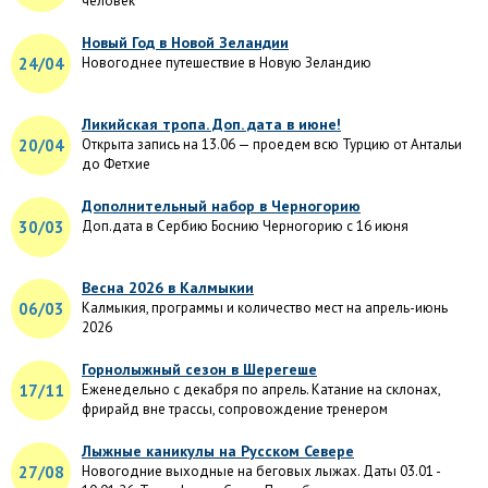
человек
Новый Год в Новой Зеландии
24/04
Новогоднее путешествие в Новую Зеландию
Ликийская тропа. Доп. дата в июне!
20/04
Открыта запись на 13.06 — проедем всю Турцию от Антальи
до Фетхие
Дополнительный набор в Черногорию
30/03
Доп.дата в Сербию Боснию Черногорию с 16 июня
Весна 2026 в Калмыкии
06/03
Калмыкия, программы и количество мест на апрель-июнь
2026
Горнолыжный сезон в Шерегеше
17/11
Еженедельно с декабря по апрель. Катание на склонах,
фрирайд вне трассы, сопровождение тренером
Лыжные каникулы на Русском Севере
27/08
Новогодние выходные на беговых лыжах. Даты 03.01 -