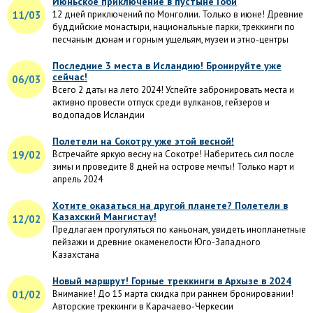
Июньское приключение в пустыне Гоби
11/03
12 дней приключений по Монголии. Только в июне! Древние
буддийские монастыри, национальные парки, треккинги по
песчаным дюнам и горным ущельям, музеи и этно-центры
Последние 3 места в Исландию! Бронируйте уже
сейчас!
06/03
Всего 2 даты на лето 2024! Успейте забронировать места и
активно провести отпуск среди вулканов, гейзеров и
водопадов Исландии
Полетели на Сокотру уже этой весной!
19/02
Встречайте яркую весну на Сокотре! Наберитесь сил после
зимы и проведите 8 дней на острове мечты! Только март и
апрель 2024
Хотите оказаться на другой планете? Полетели в
Казахский Мангистау!
12/02
Предлагаем прогуляться по каньонам, увидеть инопланетные
пейзажи и древние окаменелости Юго-Западного
Казахстана
Новый маршрут! Горные треккинги в Архызе в 2024
01/02
Внимание! До 15 марта скидка при раннем бронировании!
Авторские треккинги в Карачаево-Черкесии