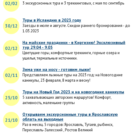
02/02
3 экскурсионных тура и 3 треккинговых, с мая по сентябрь
Туры в Исландию в 2023 году
30/12
Заезды в июле и августе. Скидки раннего бронирования - до
1.03.2023
На майские праздники - в Киргизию! Эксклюзивный
тур 29.04 - 9.05
02/12
Цветущие горы, комфортные треккинги, горные озера и
ущелья, термальные источники.
Зима уже на носу - готовим лыжи!
02/11
Представляем лыжные туры на 2023 год: на Новогодние
каникулы, 23 февраля, 8 марта и весну!
Туры на Новый Год 2023 и на новогодние каникулы
25/10
5 захватывающих авторских маршрутов! Комфорт,
активность, маленькие группы
Открываем экскурсионные туры в Ярославскую
облать на выходные
21/10
Раз в месяц. 5 городов: Ярославль, Тутаев, рыбинск,
Переславль-Залесский , Ростов Великий