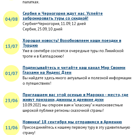
палатках.
Сербия и Черногория ждут нас. Успейте
забронировать туры со скидкой!
04/08
Сербия+Черногория, 11.09, 12 дней
Сербия, 25.09, 10 дней
Хорошая новость! Возобновляем наши поездки в
Турцию
13/07
Уже в сентябре состоятся очередные туры по Ликийской
тропе и в Каппадокию!
Подписывайтесь и читайте наш канал Мир Своими
Глазами на Яндекс Дзен
01/07
Вы найдете здесь много актуальной и полезной информации
о путешествиях!
Приглашаем вас этой осенью в Марокко - место, где
живут призраки, джинны и древние духи
23/06
10.09.2021 мы откроем вам и "классику" и малоизвестные
широкой публике регионы сказочной страны!
Новинка! 18 сентября мы отправимся в Армению
11/06
Присоединяйтесь к нашему первому туру в эту удивительную
страну!