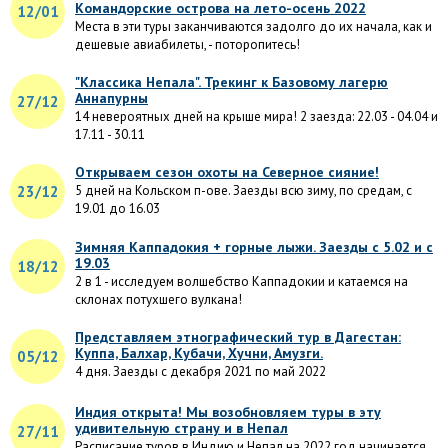
Командорские острова на лето-осень 2022
12/01
Места в эти туры заканчиваются задолго до их начала, как и
дешевые авиабилеты, - поторопитесь!
"Классика Непала". Трекинг к Базовому лагерю
Аннапурны
27/12
14 невероятных дней на крыше мира! 2 заезда: 22.03 - 04.04 и
17.11 - 30.11
Открываем сезон охоты на Северное сияние!
23/12
5 дней на Кольском п-ове. Заезды всю зиму, по средам, с
19.01 до 16.03
Зимняя Каппадокия + горные лыжи. Заезды с 5.02 и с
19.03
18/12
2 в 1 - исследуем волшебство Каппадокии и катаемся на
склонах потухшего вулкана!
Представляем этнографический тур в Дагестан:
Куппа, Балхар, Кубачи, Хучни, Амузги.
05/12
4 дня. Заезды с декабря 2021 по май 2022
Индия открыта! Мы возобновляем туры в эту
удивительную страну и в Непал
27/11
Расписание туров в Индию и Непал на 2022 год начинается