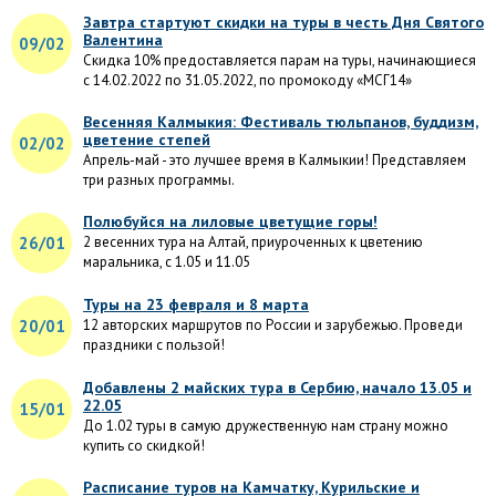
Завтра стартуют скидки на туры в честь Дня Святого
Валентина
09/02
Скидка 10% предоставляется парам на туры, начинающиеся
с 14.02.2022 по 31.05.2022, по промокоду «МСГ14»
Весенняя Калмыкия: Фестиваль тюльпанов, буддизм,
цветение степей
02/02
Апрель-май - это лучшее время в Калмыкии! Представляем
три разных программы.
Полюбуйся на лиловые цветущие горы!
26/01
2 весенних тура на Алтай, приуроченных к цветению
маральника, с 1.05 и 11.05
Туры на 23 февраля и 8 марта
20/01
12 авторских маршрутов по России и зарубежью. Проведи
праздники с пользой!
Добавлены 2 майских тура в Сербию, начало 13.05 и
22.05
15/01
До 1.02 туры в самую дружественную нам страну можно
купить со скидкой!
Расписание туров на Камчатку, Курильские и