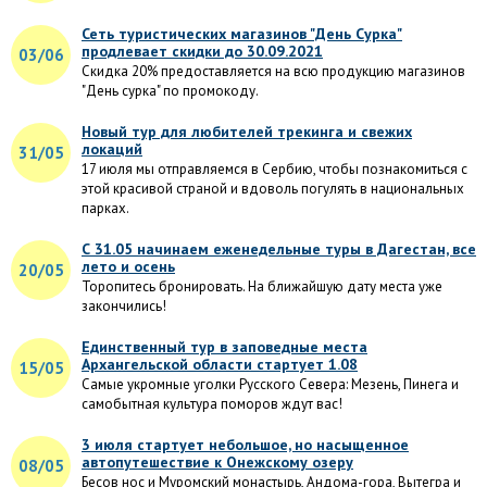
Сеть туристических магазинов "День Сурка"
продлевает скидки до 30.09.2021
03/06
Скидка 20% предоставляется на всю продукцию магазинов
"День сурка" по промокоду.
Новый тур для любителей трекинга и свежих
локаций
31/05
17 июля мы отправляемся в Сербию, чтобы познакомиться с
этой красивой страной и вдоволь погулять в национальных
парках.
С 31.05 начинаем еженедельные туры в Дагестан, все
лето и осень
20/05
Торопитесь бронировать. На ближайшую дату места уже
закончились!
Единственный тур в заповедные места
Архангельской области стартует 1.08
15/05
Самые укромные уголки Русского Севера: Мезень, Пинега и
самобытная культура поморов ждут вас!
3 июля стартует небольшое, но насыщенное
автопутешествие к Онежскому озеру
08/05
Бесов нос и Муромский монастырь, Андома-гора, Вытегра и