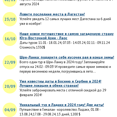
августа 2024
Ловите последние места в Дагестан!
23/10
Успейте увидеть 12 самых лучших мест Дагестана за 6 дней
уже в ноябре!
Наше новое путешествие в самую загадочную страну
Юго-Восточной Азии - Лаос
16/10
Даты туров: 11.01 - 18.01.24, 07.03 - 14.03.24, 02.11 - 09.11.24
Стоимость 1350$
Шри-Ланка: подарите себе кусочек рая в конце зимы!
22/09
Всего один тур в Шри-Ланку в 2024 году! Запланируйте
отпуск на 24.02 - 09.03! И проведите самые яркие зимнюю и
первую весеннюю недели, погрузившись в лето...
Уже известны даты в Боснию и Сербию в 2024!
Лучшие локации в обеих странах!
20/09
Успейте забронировать места с отличной скидкой до 29
февраля 2024!
Уникальный тур в Ладакх в 2024 году! Две даты!
04/09
Путешествие в Гималаи - королевство Ладакх, 01.08 -
13.08.24,17.08 - 29.08.24, 13 дней, 1200 $