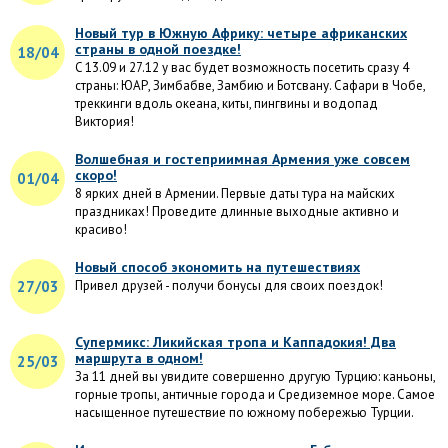
Новый тур в Южную Африку: четыре африканских
страны в одной поездке!
18/04
C 13.09 и 27.12 у вас будет возможность посетить сразу 4
страны: ЮАР, Зимбабве, Замбию и Ботсвану. Сафари в Чобе,
треккинги вдоль океана, киты, пингвины и водопад
Виктория!
Волшебная и гостеприимная Армения уже совсем
скоро!
01/04
8 ярких дней в Армении. Первые даты тура на майских
праздниках! Проведите длинные выходные активно и
красиво!
Новый способ экономить на путешествиях
27/03
Привел друзей - получи бонусы для своих поездок!
Супермикс: Ликийская тропа и Каппадокия! Два
маршрута в одном!
25/03
За 11 дней вы увидите совершенно другую Турцию: каньоны,
горные тропы, античные города и Средиземное море. Самое
насыщенное путешествие по южному побережью Турции.