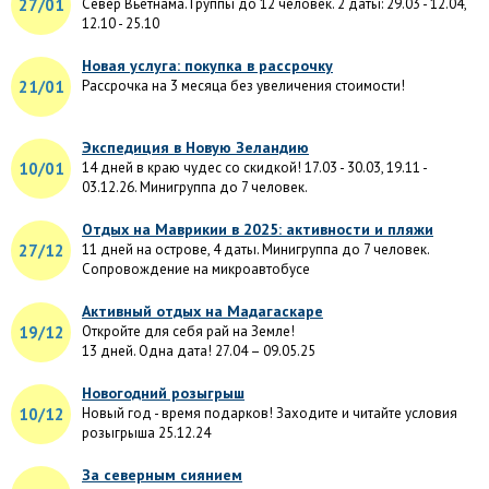
27/01
Север Вьетнама. Группы до 12 человек. 2 даты: 29.03 - 12.04,
12.10 - 25.10
Новая услуга: покупка в рассрочку
21/01
Рассрочка на 3 месяца без увеличения стоимости!
Экспедиция в Новую Зеландию
10/01
14 дней в краю чудес со скидкой! 17.03 - 30.03, 19.11 -
03.12.26. Минигруппа до 7 человек.
Отдых на Маврикии в 2025: активности и пляжи
27/12
11 дней на острове, 4 даты. Минигруппа до 7 человек.
Сопровождение на микроавтобусе
Активный отдых на Мадагаскаре
19/12
Откройте для себя рай на Земле!
13 дней. Одна дата! 27.04 – 09.05.25
Новогодний розыгрыш
10/12
Новый год - время подарков! Заходите и читайте условия
розыгрыша 25.12.24
За северным сиянием