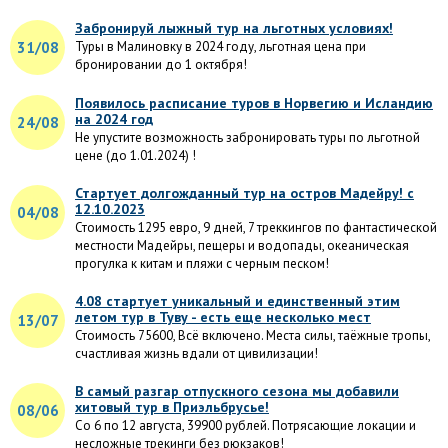
Забронируй лыжный тур на льготных условиях!
31/08
Туры в Малиновку в 2024 году, льготная цена при
бронировании до 1 октября!
Появилось расписание туров в Норвегию и Исландию
на 2024 год
24/08
Не упустите возможность забронировать туры по льготной
цене (до 1.01.2024) !
Стартует долгожданный тур на остров Мадейру! с
12.10.2023
04/08
Стоимость 1295 евро, 9 дней, 7 треккингов по фантастической
местности Мадейры, пещеры и водопады, океаническая
прогулка к китам и пляжи с черным песком!
4.08 стартует уникальный и единственный этим
летом тур в Туву - есть еще несколько мест
13/07
Стоимость 75600, Всё включено. Места силы, таёжные тропы,
счастливая жизнь вдали от цивилизации!
В самый разгар отпускного сезона мы добавили
хитовый тур в Приэльбрусье!
08/06
Со 6 по 12 августа, 39900 рублей. Потрясающие локации и
несложные трекинги без рюкзаков!