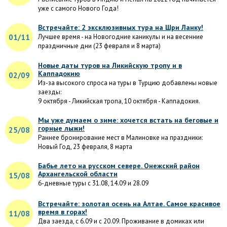
уже с самого Нового Года!
Встречайте: 2 эксклюзивных тура на Шри Ланку!
01/11
Лучшее время - на Новогодние каникулы и на весенние
праздничные дни (23 февраля и 8 марта)
Новые даты туров на Ликийскую тропу и в
Каппадокию
02/09
Из-за высокого спроса на туры в Турцию добавлены новые
заезды:
9 октября - Ликийская тропа, 10 октября - Каппадокия.
Мы уже думаем о зиме: хочется встать на беговые и
горные лыжи!
25/08
Раннее бронирование мест в Малиновке на праздники:
Новый Год, 23 февраля, 8 марта
Бабье лето на русском севере. Онежский район
Архангельской области
15/08
6-дневные туры с 31.08, 14.09 и 28.09
Встречайте: золотая осень на Алтае. Самое красивое
время в горах!
11/08
Два заезда, с 6.09 и с 20.09. Проживание в домиках или