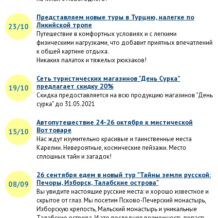
Представляем новые туры в Турцию, налегке по
Ликийской тропе
23/10
Путешествие в комфортных условиях и с легкими
физическими нагрузками, что добавит приятных впечатлений
к общей картине отдыха.
Никаких палаток и тяжелых рюкзаков!
Сеть туристических магазинов "День Сурка"
предлагает скидку 20%
19/10
Скидка предоставляется на всю продукцию магазинов "День
сурка" до 31.05.2021
Автопутешествие 24-26 октября к мистической
Воттоваре
15/10
Нас ждут изумительно красивые и таинственные места
Карелии. Невероятные, космические пейзажи. Место
сплошных тайн и загадок!
26 сентября едем в новый тур "Тайны земли русской:
Печоры, Изборск, Талабские острова"
08/09
Вы увидите настоящие русские места: и хорошо известное и
скрытое от глаз. Мы посетим Псково-Печерский монастырь,
Изборскую крепость, Мальский монастырь и уникальные
Талабские острова. И это последняя возможность попасть