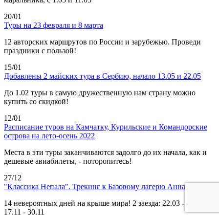
20/01
Туры на 23 февраля и 8 марта
12 авторских маршрутов по России и зарубежью. Проведи
праздники с пользой!
15/01
Добавлены 2 майских тура в Сербию, начало 13.05 и 22.05
До 1.02 туры в самую дружественную нам страну можно
купить со скидкой!
12/01
Расписание туров на Камчатку, Курильские и Командорские
острова на лето-осень 2022
Места в эти туры заканчиваются задолго до их начала, как и
дешевые авиабилеты, - поторопитесь!
27/12
"Классика Непала". Трекинг к Базовому лагерю Аннапурны
14 невероятных дней на крыше мира! 2 заезда: 22.03 - 04.04 и
17.11 - 30.11