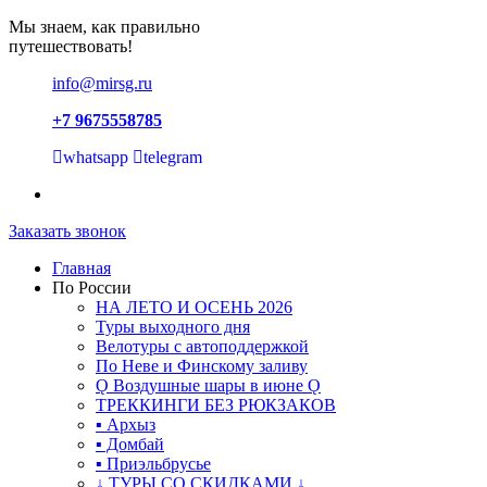
Мы знаем, как правильно
путешествовать!
info@mirsg.ru
+7 9675558785
whatsapp
telegram
Заказать звонок
Главная
По России
НА ЛЕТО И ОСЕНЬ 2026
Туры выходного дня
Велотуры с автоподдержкой
По Неве и Финскому заливу
Ǫ Воздушные шары в июне Ǫ
ТРЕККИНГИ БЕЗ РЮКЗАКОВ
▪ Архыз
▪ Домбай
▪ Приэльбрусье
↓ ТУРЫ СО СКИДКАМИ ↓