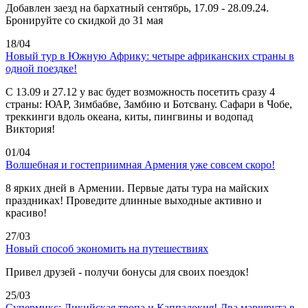
Добавлен заезд на бархатный сентябрь, 17.09 - 28.09.24.
Бронируйте со скидкой до 31 мая
18/04
Новый тур в Южную Африку: четыре африканских страны в
одной поездке!
C 13.09 и 27.12 у вас будет возможность посетить сразу 4
страны: ЮАР, Зимбабве, Замбию и Ботсвану. Сафари в Чобе,
треккинги вдоль океана, киты, пингвины и водопад
Виктория!
01/04
Волшебная и гостеприимная Армения уже совсем скоро!
8 ярких дней в Армении. Первые даты тура на майских
праздниках! Проведите длинные выходные активно и
красиво!
27/03
Новый способ экономить на путешествиях
Привел друзей - получи бонусы для своих поездок!
25/03
Супермикс: Ликийская тропа и Каппадокия! Два маршрута в