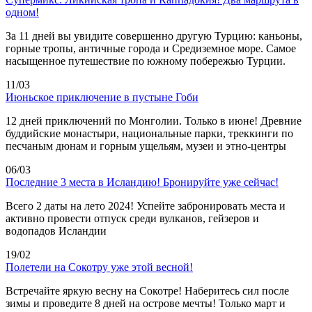
одном!
За 11 дней вы увидите совершенно другую Турцию: каньоны,
горные тропы, античные города и Средиземное море. Самое
насыщенное путешествие по южному побережью Турции.
11/03
Июньское приключение в пустыне Гоби
12 дней приключений по Монголии. Только в июне! Древние
буддийские монастыри, национальные парки, треккинги по
песчаным дюнам и горным ущельям, музеи и этно-центры
06/03
Последние 3 места в Исландию! Бронируйте уже сейчас!
Всего 2 даты на лето 2024! Успейте забронировать места и
активно провести отпуск среди вулканов, гейзеров и
водопадов Исландии
19/02
Полетели на Сокотру уже этой весной!
Встречайте яркую весну на Сокотре! Наберитесь сил после
зимы и проведите 8 дней на острове мечты! Только март и