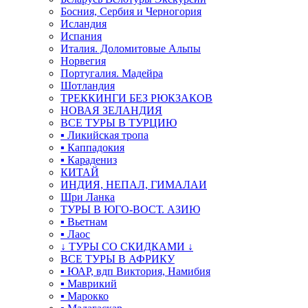
Босния, Сербия и Черногория
Исландия
Испания
Италия. Доломитовые Альпы
Норвегия
Португалия. Мадейра
Шотландия
ТРЕККИНГИ БЕЗ РЮКЗАКОВ
НОВАЯ ЗЕЛАНДИЯ
ВСЕ ТУРЫ В ТУРЦИЮ
▪ Ликийская тропа
▪ Каппадокия
▪ Карадениз
КИТАЙ
ИНДИЯ, НЕПАЛ, ГИМАЛАИ
Шри Ланка
ТУРЫ В ЮГО-ВОСТ. АЗИЮ
▪ Вьетнам
▪ Лаос
↓ ТУРЫ СО СКИДКАМИ ↓
ВСЕ ТУРЫ В АФРИКУ
▪ ЮАР, вдп Виктория, Намибия
▪ Маврикий
▪ Марокко