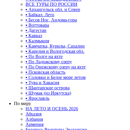
ВСЕ ТУРЫ ПО РОССИИ
▪ Архангельск обл. и Север
▪ Байкал. Лето
▪ Бесов Нос, Андома-гора
▪ Воттовара
▪ Дагестан
▪ Кавказ
▪ Калмыкия
▪ Камчатка, Курилы, Сахалин
▪ Карелия и Вологодская обл.
▪ По Волге на яхте
▪ По Ладожскому озеру
▪ По Онежскому озеру на яхте
▪ Псковская область
▪ Соловки и Белое море летом
▪ Тува и Хакасия
▪ Шантарские острова
▪ Шумак (из Иркутска)
▪ Ярославль
По миру
НА ЛЕТО И ОСЕНЬ 2026
Абхазия
Албания
Армения
Беларусь Велотуры Экскурсии