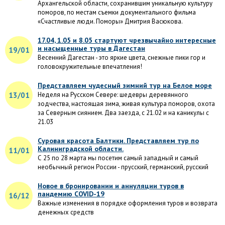
Архангельской области, сохранившим уникальную культуру
поморов, по местам съемки документального фильма
«Счастливые люди. Поморы» Дмитрия Васюкова.
17.04, 1.05 и 8.05 стартуют чрезвычайно интересные
и насыщенные туры в Дагестан
19/01
Весенний Дагестан - это яркие цвета, снежные пики гор и
головокружительные впечатления!
Представляем чудесный зимний тур на Белое море
13/01
Неделя на Русском Севере: шедевры деревянного
зодчества, настоящая зима, живая культура поморов, охота
за Северным сиянием. Два заезда, с 21.02 и на каникулы с
21.03
Суровая красота Балтики. Представляем тур по
Калиниградской области.
11/01
С 25 по 28 марта мы посетим самый западный и самый
необычный регион России - прусский, германский, русский
Новое в бронировании и аннуляции туров в
пандемию COVID-19
16/12
Важные изменения в порядке оформления туров и возврата
денежных средств