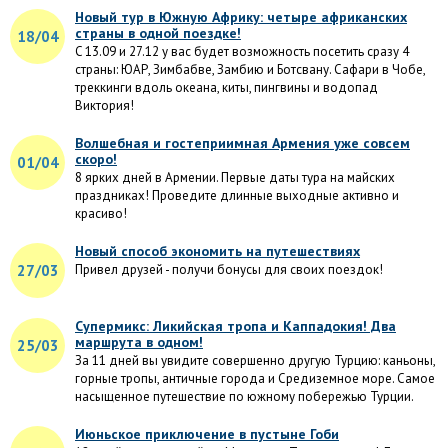
Новый тур в Южную Африку: четыре африканских
страны в одной поездке!
18/04
C 13.09 и 27.12 у вас будет возможность посетить сразу 4
страны: ЮАР, Зимбабве, Замбию и Ботсвану. Сафари в Чобе,
треккинги вдоль океана, киты, пингвины и водопад
Виктория!
Волшебная и гостеприимная Армения уже совсем
скоро!
01/04
8 ярких дней в Армении. Первые даты тура на майских
праздниках! Проведите длинные выходные активно и
красиво!
Новый способ экономить на путешествиях
27/03
Привел друзей - получи бонусы для своих поездок!
Супермикс: Ликийская тропа и Каппадокия! Два
маршрута в одном!
25/03
За 11 дней вы увидите совершенно другую Турцию: каньоны,
горные тропы, античные города и Средиземное море. Самое
насыщенное путешествие по южному побережью Турции.
Июньское приключение в пустыне Гоби