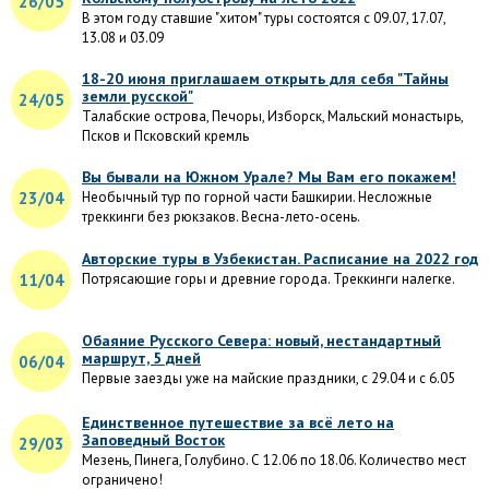
26/05
В этом году ставшие "хитом" туры состоятся с 09.07, 17.07,
13.08 и 03.09
18-20 июня приглашаем открыть для себя "Тайны
земли русской"
24/05
Талабские острова, Печоры, Изборск, Мальский монастырь,
Псков и Псковский кремль
Вы бывали на Южном Урале? Мы Вам его покажем!
23/04
Необычный тур по горной части Башкирии. Несложные
треккинги без рюкзаков. Весна-лето-осень.
Авторские туры в Узбекистан. Расписание на 2022 год
11/04
Потрясающие горы и древние города. Треккинги налегке.
Обаяние Русского Севера: новый, нестандартный
маршрут, 5 дней
06/04
Первые заезды уже на майские праздники, с 29.04 и с 6.05
Единственное путешествие за всё лето на
Заповедный Восток
29/03
Мезень, Пинега, Голубино. С 12.06 по 18.06. Количество мест
ограничено!