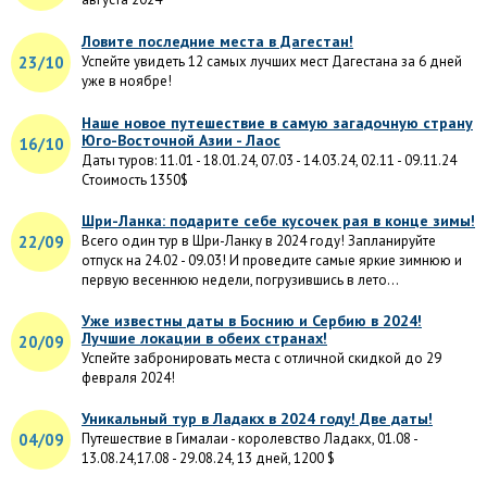
Ловите последние места в Дагестан!
23/10
Успейте увидеть 12 самых лучших мест Дагестана за 6 дней
уже в ноябре!
Наше новое путешествие в самую загадочную страну
Юго-Восточной Азии - Лаос
16/10
Даты туров: 11.01 - 18.01.24, 07.03 - 14.03.24, 02.11 - 09.11.24
Стоимость 1350$
Шри-Ланка: подарите себе кусочек рая в конце зимы!
22/09
Всего один тур в Шри-Ланку в 2024 году! Запланируйте
отпуск на 24.02 - 09.03! И проведите самые яркие зимнюю и
первую весеннюю недели, погрузившись в лето...
Уже известны даты в Боснию и Сербию в 2024!
Лучшие локации в обеих странах!
20/09
Успейте забронировать места с отличной скидкой до 29
февраля 2024!
Уникальный тур в Ладакх в 2024 году! Две даты!
04/09
Путешествие в Гималаи - королевство Ладакх, 01.08 -
13.08.24,17.08 - 29.08.24, 13 дней, 1200 $