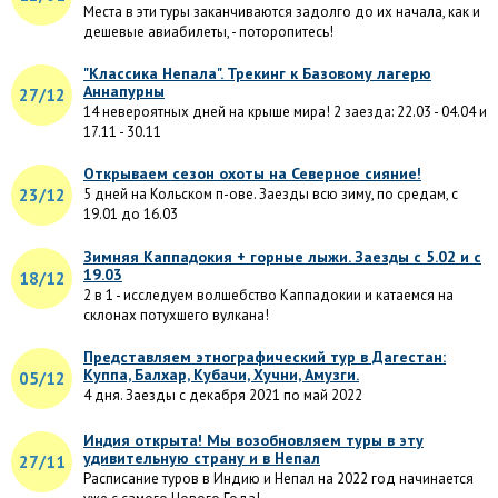
Места в эти туры заканчиваются задолго до их начала, как и
дешевые авиабилеты, - поторопитесь!
"Классика Непала". Трекинг к Базовому лагерю
Аннапурны
27/12
14 невероятных дней на крыше мира! 2 заезда: 22.03 - 04.04 и
17.11 - 30.11
Открываем сезон охоты на Северное сияние!
23/12
5 дней на Кольском п-ове. Заезды всю зиму, по средам, с
19.01 до 16.03
Зимняя Каппадокия + горные лыжи. Заезды с 5.02 и с
19.03
18/12
2 в 1 - исследуем волшебство Каппадокии и катаемся на
склонах потухшего вулкана!
Представляем этнографический тур в Дагестан:
Куппа, Балхар, Кубачи, Хучни, Амузги.
05/12
4 дня. Заезды с декабря 2021 по май 2022
Индия открыта! Мы возобновляем туры в эту
удивительную страну и в Непал
27/11
Расписание туров в Индию и Непал на 2022 год начинается