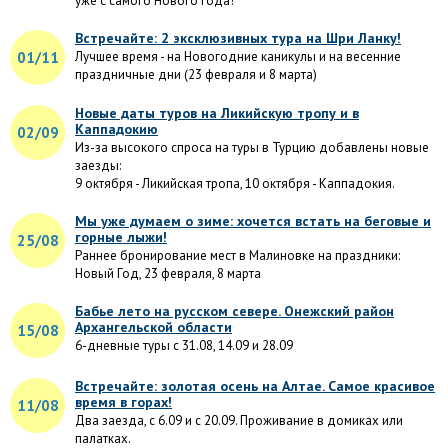
уже с самого Нового Года!
Встречайте: 2 эксклюзивных тура на Шри Ланку!
01/11
Лучшее время - на Новогодние каникулы и на весенние
праздничные дни (23 февраля и 8 марта)
Новые даты туров на Ликийскую тропу и в
Каппадокию
02/09
Из-за высокого спроса на туры в Турцию добавлены новые
заезды:
9 октября - Ликийская тропа, 10 октября - Каппадокия.
Мы уже думаем о зиме: хочется встать на беговые и
горные лыжи!
25/08
Раннее бронирование мест в Малиновке на праздники:
Новый Год, 23 февраля, 8 марта
Бабье лето на русском севере. Онежский район
Архангельской области
15/08
6-дневные туры с 31.08, 14.09 и 28.09
Встречайте: золотая осень на Алтае. Самое красивое
время в горах!
11/08
Два заезда, с 6.09 и с 20.09. Проживание в домиках или
палатках.