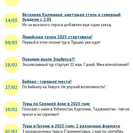
Весенняя Калмыкия: цветущая степь и северный
буддизм с 2.05
14/03
Из-за высокого спроса добавлен еще один заезд
Ликийская тропа 2023 стартовала!
09/03
Первый в этом сезоне тур в Турцию уже идет
Походим возле Эльбруса?!
28/02
Эксклюзивный тур стартует 21 мая. 7 дней. Уйма впечатлений!
Байкал - горящие места!
17/02
По Байкалу на Хивусе. Не упускай возможность!
Туры по Средней Азии в 2023 году
10/02
Поехали с нами в Узбекистан, Киргизию, Таджикистан - там не
трясет и не стреляют!
Туры в Грузию в 2023 году: 2 различных формата
02/02
3 экскурсионных тура и 3 треккинговых, с мая по сентябрь