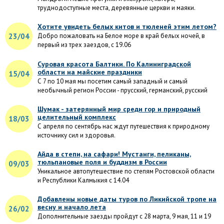
труднодоступные места, деревянные церкви и маяки.
Хотите увидеть белых китов и тюленей этим летом?
23/04
Добро пожаловать на Белое море в край белых ночей, в
первый из трех заездов, с 19.06
Суровая красота Балтики. По Калиниградской
области на майские праздники
15/04
С 7 по 10 мая мы посетим самый западный и самый
необычный регион России - прусский, германский, русский
Шумак - затерянный мир среди гор и природный
целительный комплекс
18/03
С апреля по сентябрь нас ждут путешествия к природному
источнику сил и здоровья.
Айда в степи, на сафари! Мустанги, пеликаны,
тюльпановые поля и буддизм в России
09/03
Уникальное автопутешествие по степям Ростовской области
и Республики Калмыкия с 14.04
Добавлены новые даты туров по Ликийской тропе на
весну и начало лета
26/02
Дополнительные заезды пройдут с 28 марта, 9 мая, 11 и 19