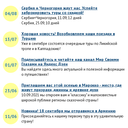
Сербия и Черногория ждут нас. Успейте
забронировать туры со скидкой!
04/08
Сербия+Черногория, 11.09, 12 дней
Сербия, 25.09, 10 дней
Хорошая новость! Возобновляем наши поездки в
Турцию
13/07
Уже в сентябре состоятся очередные туры по Ликийской
тропе и в Каппадокию!
Подписывайтесь и читайте наш канал Мир Своими
Глазами на Яндекс Дзен
01/07
Вы найдете здесь много актуальной и полезной информации
о путешествиях!
Приглашаем вас этой осенью в Марокко - место, где
живут призраки, джинны и древние духи
23/06
10.09.2021 мы откроем вам и "классику" и малоизвестные
широкой публике регионы сказочной страны!
Новинка! 18 сентября мы отправимся в Армению
11/06
Присоединяйтесь к нашему первому туру в эту удивительную
страну!