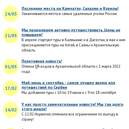
Последние места на Камчатку, Сахалин и Курилы!
24/03
Заканчиваются места в самые удаленные уголки России
Мы продолжаем активно путешествовать. Цены не
повышаем!
21/03
В апреле стартуют туры в Калмыкию и в Дагестан, в мае к ним
присоединяются туры на Алтай, в Саяны и Архангельскую
область
Позитивная новость!
01/03
Отмена QR-кодов в Архангельской области с 1 марта 2022
года
Май-июнь и сентябрь - самое лучшее время для
путешествий по Сербии
17/02
Мы добавили туры с 10 по 19 июня и с 9 по 18 сентября
У нас просто замечательные новости! Мы так долго
этого ждали!
14/02
С 12.02 Норвегия отменила все ограничения по въезду в
страну!