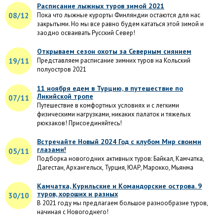
Расписание лыжных туров зимой 2021
08/12
Пока что лыжные курорты Финляндии остаются для нас
закрытыми. Но мы все равно будем кататься этой зимой и
заодно осваивать Русский Север!
Открываем сезон охоты за Северным сиянием
19/11
Представляем расписание зимних туров на Кольский
полуостров 2021
11 ноября едем в Турцию, в путешествие по
Ликийской тропе
07/11
Путешествие в комфортных условиях и с легкими
физическими нагрузками, никаких палаток и тяжелых
рюкзаков! Присоединяйтесь!
Встречайте Новый 2024 Год с клубом Мир своими
глазами!
05/11
Подборка новогодних активных туров: Байкал, Камчатка,
Дагестан, Архангельск, Турция, ЮАР, Марокко, Мьянма
Камчатка, Курильские и Командорские острова. 9
туров, хороших и разных
30/10
В 2021 году мы предлагаем большое разнообразие туров,
начиная с Новогоднего!