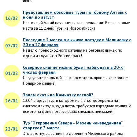
июня
Представляем обзорные туры по Горному Алтаю, с
июня по август
16/02
Настоящий Алтай начинается за перевалами! Все знаковые
места за 11 дней. Туры из Новосибирска
Последние 2 места в лыжную поездку в Малиновку с
20 по 27 февраля
07/02
Неделю превосходного катания на беговых лыжах по
одним из лучших в России трасс!
Северное сияние можно будет наблюдать в 20-х
числах февраля
01/02
Не упустите реальный шанс посмотреть яркое и красочное
Полярное сияние!
Зачем ехать на Камчатку весной?
26/01
12.04 стартует тур, в котором мы легко доберемся на
снегоходах туда, куда летом требуются изрядные усилия. И
все это на фоне потрясающих снежных пейзажей!
Тур "Откровения Севера - Мезень неизведанная"
стартует 3 марта
22/01
Это авто-путешествие по деревням Мезенского района