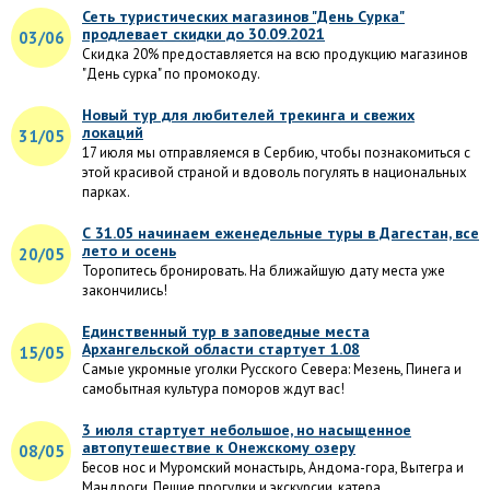
Сеть туристических магазинов "День Сурка"
продлевает скидки до 30.09.2021
03/06
Скидка 20% предоставляется на всю продукцию магазинов
"День сурка" по промокоду.
Новый тур для любителей трекинга и свежих
локаций
31/05
17 июля мы отправляемся в Сербию, чтобы познакомиться с
этой красивой страной и вдоволь погулять в национальных
парках.
С 31.05 начинаем еженедельные туры в Дагестан, все
лето и осень
20/05
Торопитесь бронировать. На ближайшую дату места уже
закончились!
Единственный тур в заповедные места
Архангельской области стартует 1.08
15/05
Самые укромные уголки Русского Севера: Мезень, Пинега и
самобытная культура поморов ждут вас!
3 июля стартует небольшое, но насыщенное
автопутешествие к Онежскому озеру
08/05
Бесов нос и Муромский монастырь, Андома-гора, Вытегра и
Мандроги. Пешие прогулки и экскурсии, катера,