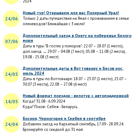
2024
Новый тур! Открываем для вас Полярный Урал!
24/06
Только 2 даты путешествия на Ямал с проживанием в семье
оленеводов! Ближайшая с 3 июля!
Дополнительный заезд в Онегу на побережье Белого
моря
07/06
Даты в туры "В гостях у поморов": 22.07 – 28.07 (1 место),
доп.заезд → 29.07 – 04.08 (7 мест), 05.08 – 11.08 (2 места),
19.08 - 25.08 (5 мест)
Дополнительные даты в Воттоваару и Бесов нос,
июль 2024
24/05
Даты в туры по Воттовааре: 18.07 – 23.07 (1 место), 25.07 –
30.07 (3 места), 22.08 – 27.08 (6 мест)
Новый формат поездок - велотур с автоподдержкой
14/05
Когда? 31.08 - 6.09.2024
Куда? Псков- Себеж - Беларусь
Босния, Черногория и Сербия в сентябре
24/04
Добавлен заезд на бархатный сентябрь, 17.09 - 28.09.24.
Бронируйте со скидкой до 31 мая