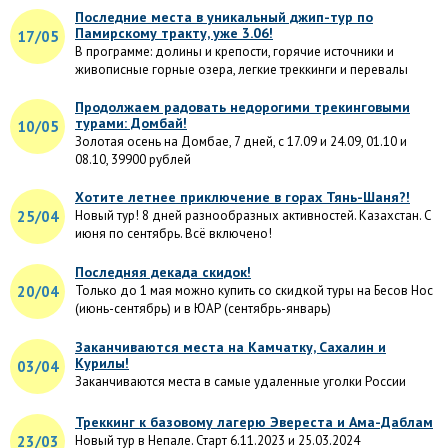
Последние места в уникальный джип-тур по
Памирскому тракту, уже 3.06!
17/05
В программе: долины и крепости, горячие источники и
живописные горные озера, легкие треккинги и перевалы
Продолжаем радовать недорогими трекинговыми
турами: Домбай!
10/05
Золотая осень на Домбае, 7 дней, с 17.09 и 24.09, 01.10 и
08.10, 39900 рублей
Хотите летнее приключение в горах Тянь-Шаня?!
25/04
Новый тур! 8 дней разнообразных активностей. Казахстан. С
июня по сентябрь. Всё включено!
Последняя декада скидок!
20/04
Только до 1 мая можно купить со скидкой туры на Бесов Нос
(июнь-сентябрь) и в ЮАР (сентябрь-январь)
Заканчиваются места на Камчатку, Сахалин и
Курилы!
03/04
Заканчиваются места в самые удаленные уголки России
Треккинг к базовому лагерю Эвереста и Ама-Даблам
23/03
Новый тур в Непале. Старт 6.11.2023 и 25.03.2024