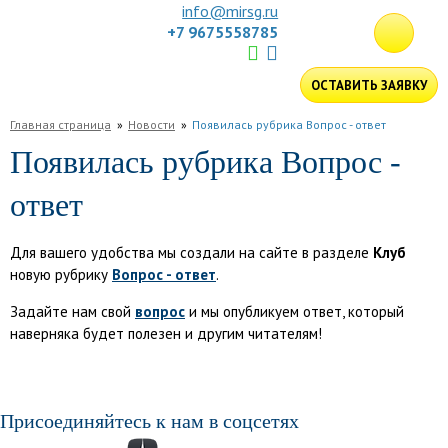
info@mirsg.ru
+7 9675558785
ГЛАВНАЯ
ОСТАВИТЬ ЗАЯВКУ
ПО
Главная страница
Новости
Появилась рубрика Вопрос - ответ
РОССИИ
ПО
Появилась рубрика Вопрос -
МИРУ
ПОДБОР
ответ
ТУРА
ДЛЯ
КОМПАНИЙ
ОТЗЫВЫ
Для вашего удобства мы создали на сайте в разделе
Клуб
новую рубрику
Вопрос - ответ
.
БЛОГ
Задайте нам свой
КЛУБ
вопрос
и мы опубликуем ответ, который
наверняка будет полезен и другим читателям!
УСЛУГИ
Присоединяйтесь к нам в соцсетях