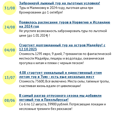
Забронируй лыжный тур на льготных условиях!
31/08
Туры в Малиновку в 2024 году, льготная цена при
бронировании до 1 октября!
Появилось расписание туров в Норвегию и Исландию
на 2024 год
24/08
Не упустите возможность забронировать туры по льготной
цене (до 1.01.2024) !
Стартует долгожданный тур на остров Мадейру! с
12.10.2023
04/08
Стоимость 1295 евро, 9 дней, 7 треккингов по фантастической
местности Мадейры, пещеры и водопады, океаническая
прогулка к китам и пляжи с черным песком!
4.08 стартует уникальный и единственный этим
летом тур в Туву - есть еще несколько мест
13/07
Стоимость 75600, Всё включено. Места силы, таёжные тропы,
счастливая жизнь вдали от цивилизации!
В самый разгар отпускного сезона мы добавили
хитовый тур в Приэльбрусье!
08/06
Со 6 по 12 августа, 39900 рублей. Потрясающие локации и
несложные трекинги без рюкзаков!