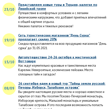
Представляем новые туры в Турцию, налегке по
Ликийской тропе
23/10
Путешествие в комфортных условиях и с легкими
физическими нагрузками, что добавит приятных впечатлений
к общей картине отдыха.
Никаких палаток и тяжелых рюкзаков!
Сеть туристических магазинов "День Сурка"
предлагает скидку 20%
19/10
Скидка предоставляется на всю продукцию магазинов "День
сурка" до 31.05.2021
Автопутешествие 24-26 октября к мистической
Воттоваре
15/10
Нас ждут изумительно красивые и таинственные места
Карелии. Невероятные, космические пейзажи. Место
сплошных тайн и загадок!
26 сентября едем в новый тур "Тайны земли русской:
Печоры, Изборск, Талабские острова"
08/09
Вы увидите настоящие русские места: и хорошо известное и
скрытое от глаз. Мы посетим Псково-Печерский монастырь,
Изборскую крепость, Мальский монастырь и уникальные
Талабские острова. И это последняя возможность попасть