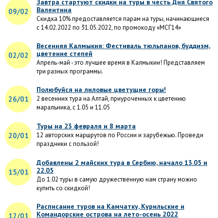
Завтра стартуют скидки на туры в честь Дня Святого
Валентина
09/02
Скидка 10% предоставляется парам на туры, начинающиеся
с 14.02.2022 по 31.05.2022, по промокоду «МСГ14»
Весенняя Калмыкия: Фестиваль тюльпанов, буддизм,
цветение степей
02/02
Апрель-май - это лучшее время в Калмыкии! Представляем
три разных программы.
Полюбуйся на лиловые цветущие горы!
26/01
2 весенних тура на Алтай, приуроченных к цветению
маральника, с 1.05 и 11.05
Туры на 23 февраля и 8 марта
20/01
12 авторских маршрутов по России и зарубежью. Проведи
праздники с пользой!
Добавлены 2 майских тура в Сербию, начало 13.05 и
22.05
15/01
До 1.02 туры в самую дружественную нам страну можно
купить со скидкой!
Расписание туров на Камчатку, Курильские и
Командорские острова на лето-осень 2022
12/01