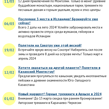
11/03
12 дней приключений по Монголии. Только в июне! Древние
буддийские монастыри, национальные парки, треккинги по
песчаным дюнам и горным ущельям, музеи и этно-центры
Последние 3 места в Исландию! Бронируйте уже
сейчас!
06/03
Всего 2 даты на лето 2024! Успейте забронировать места и
активно провести отпуск среди вулканов, гейзеров и
водопадов Исландии
Полетели на Сокотру уже этой весной!
19/02
Встречайте яркую весну на Сокотре! Наберитесь сил после
зимы и проведите 8 дней на острове мечты! Только март и
апрель 2024
Хотите оказаться на другой планете? Полетели в
Казахский Мангистау!
12/02
Предлагаем прогуляться по каньонам, увидеть инопланетные
пейзажи и древние окаменелости Юго-Западного
Казахстана
Новый маршрут! Горные треккинги в Архызе в 2024
01/02
Внимание! До 15 марта скидка при раннем бронировании!
Авторские треккинги в Карачаево-Черкесии