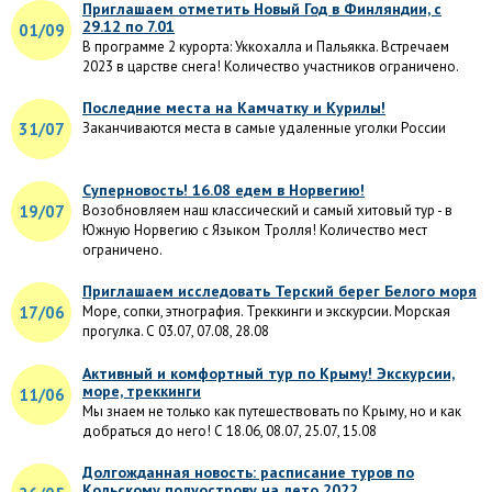
Приглашаем отметить Новый Год в Финляндии, с
29.12 по 7.01
01/09
В программе 2 курорта: Уккохалла и Пальякка. Встречаем
2023 в царстве снега! Количество участников ограничено.
Последние места на Камчатку и Курилы!
31/07
Заканчиваются места в самые удаленные уголки России
Суперновость! 16.08 едем в Норвегию!
19/07
Возобновляем наш классический и самый хитовый тур - в
Южную Норвегию с Языком Тролля! Количество мест
ограничено.
Приглашаем исследовать Терский берег Белого моря
17/06
Море, сопки, этнография. Треккинги и экскурсии. Морская
прогулка. С 03.07, 07.08, 28.08
Активный и комфортный тур по Крыму! Экскурсии,
море, треккинги
11/06
Мы знаем не только как путешествовать по Крыму, но и как
добраться до него! С 18.06, 08.07, 25.07, 15.08
Долгожданная новость: расписание туров по
Кольскому полуострову на лето 2022