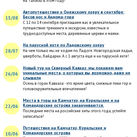
на Талабы в этом году!
Автопутешествие к Онежскому озеру в сентябре:
Бесов нос и Андома-гора
13/08
С 12 по 14 сентября приглашаем вас в увлекательное
путешествие: треккинги и экскурсии, известные и
труднодоступные места, деревянные церкви и маяки.
На парусной яхте по Ладожскому озеру
28/07
На чем только мы не ходим по Ладоге. Новгородская ладья,
шверботы, байдарки. А с 1 августа еще и на парусной яхте!
Новый тур на Северный Кавказ: мы покажем вам
уникальные места, о которых вы, возможно, даже не
26/06
слышали
Осень в горах Кавказа - это яркие цвета, снежные пики гор и
головокружительные впечатления!
Места в туры на Камчатку, на Курильские и на
Командорские острова заканчиваются.
22/06
Последние места на российские хиты этого года, успейте
записаться!
Путешествия на Камчатку, Курильские и
Командорские острова
10/06