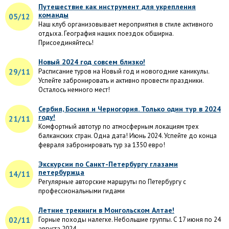
Путешествие как инструмент для укрепления
команды
05/12
Наш клуб организовывает мероприятия в стиле активного
отдыха. География наших поездок обширна.
Присоединяйтесь!
Новый 2024 год совсем близко!
29/11
Расписание туров на Новый год и новогодние каникулы.
Успейте забронировать и активно провести праздники.
Осталось немного мест!
Сербия, Босния и Черногория. Только один тур в 2024
году!
21/11
Комфортный автотур по атмосферным локациям трех
балканских стран. Одна дата! Июнь 2024. Успейте до конца
февраля забронировать тур за 1350 евро!
Экскурсии по Санкт-Петербургу глазами
петербуржца
14/11
Регулярные авторские маршруты по Петербургу с
профессиональными гидами
Летние трекинги в Монгольском Алтае!
02/11
Горные походы налегке. Небольшие группы. С 17 июня по 24
августа 2024