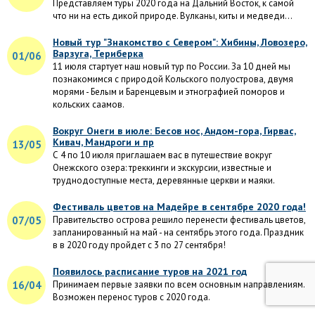
Представляем туры 2020 года на Дальний Восток, к самой
что ни на есть дикой природе. Вулканы, киты и медведи...
Новый тур "Знакомство с Севером": Хибины, Ловозеро,
Варзуга, Териберка
01/06
11 июля стартует наш новый тур по России. За 10 дней мы
познакомимся с природой Кольского полуострова, двумя
морями - Белым и Баренцевым и этнографией поморов и
кольских саамов.
Вокруг Онеги в июле: Бесов нос, Андом-гора, Гирвас,
Кивач, Мандроги и пр
13/05
С 4 по 10 июля приглашаем вас в путешествие вокруг
Онежского озера: треккинги и экскурсии, известные и
труднодоступные места, деревянные церкви и маяки.
Фестиваль цветов на Мадейре в сентябре 2020 года!
07/05
Правительство острова решило перенести фестиваль цветов,
запланированный на май - на сентябрь этого года. Праздник
в в 2020 году пройдет с 3 по 27 сентября!
Появилось расписание туров на 2021 год
16/04
Принимаем первые заявки по всем основным направлениям.
Возможен перенос туров с 2020 года.