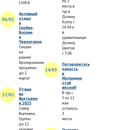
по 3
1500 €
места в
тур в
Активный
Долину
отдых
06/02
Куллу с
в
16.04 и
Сербии,
Боснии
в
и
удивительную
Черногории
Долину
Скидки
Цветов
на
с 3.06
раннее
бронирование
Поторопитесь
продлены
попасть
14/03
до 1
в
Ирландию
марта!
этой
весной!
Отдых
В тур с
во
27/01
5 по 12
Вьетнаме
в 2025
мая
Север
осталось
Вьетнама.
3
Группы
места.
до 12
человек.
Острова