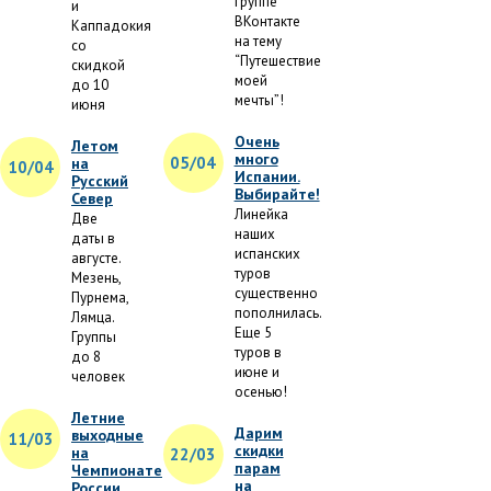
группе
и
ВКонтакте
Каппадокия
на тему
со
“Путешествие
скидкой
моей
до 10
мечты”!
июня
Очень
Летом
много
05/04
на
10/04
Испании.
Русский
Выбирайте!
Север
Линейка
Две
наших
даты в
испанских
августе.
туров
Мезень,
существенно
Пурнема,
пополнилась.
Лямца.
Еще 5
Группы
туров в
до 8
июне и
человек
осенью!
Летние
Дарим
выходные
11/03
скидки
на
22/03
парам
Чемпионате
на
России