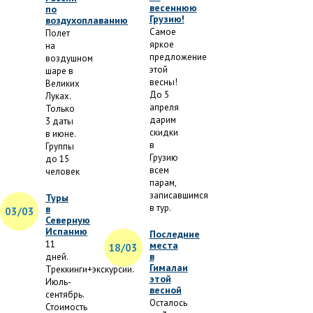
весеннюю
по
Грузию!
воздухоплаванию
Самое
Полет
яркое
на
предложение
воздушном
этой
шаре в
весны!
Великих
До 5
Луках.
апреля
Только
дарим
3 даты
скидки
в июне.
в
Группы
Грузию
до 15
всем
человек
парам,
записавшимся
Туры
в тур.
в
03/03
Северную
Испанию
Последние
11
места
18/03
в
дней.
Гималаи
Треккинги+экскурсии.
этой
Июль-
весной
сентябрь.
Осталось
Стоимость