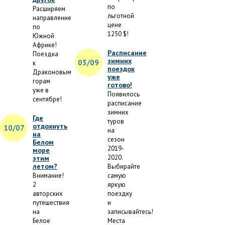
по
Расширяем
льготной
направление
цене
по
1250 $!
Южной
Африке!
Расписание
Поездка
зимних
03/09
к
поездок
Драконовым
уже
горам
готово!
уже в
Появилось
сентябре!
расписание
зимних
Где
туров
отдохнуть
10/07
на
на
сезон
Белом
2019-
море
2020.
этим
летом?
Выбирайте
Внимание!
самую
2
яркую
авторских
поездку
путешествия
и
на
записывайтесь!
Белое
Места