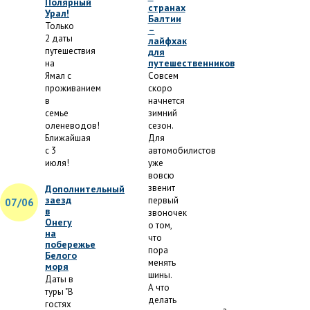
Полярный
странах
Урал!
Балтии
Только
–
2 даты
лайфхак
путешествия
для
путешественников
на
Ямал с
Совсем
проживанием
скоро
в
начнется
семье
зимний
оленеводов!
сезон.
Ближайшая
Для
с 3
автомобилистов
июля!
уже
вовсю
звенит
Дополнительный
заезд
первый
07/06
в
звоночек
Онегу
о том,
на
что
побережье
пора
Белого
менять
моря
шины.
Даты в
А что
туры "В
делать
гостях