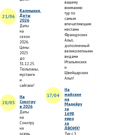
вашему
вниманию
Калмыкия.
тур по
Даты
21/06
самым
2026
впечатляющим
Даты
местами
на
Французских
сезон
Альп,
2026.
дополненный
Цены
великолепными
2025
видами
до
Итальянских
31.12.25.
и
Тюльпаны,
Швейцарских
мустанги
Альп!
и
сайгаки!
На
майские
17/04
На
на
Сокотру
20/05
Мадейру
в 2026
за
Даты
1698
на
евро
Сокотру
за
ДВОИХ!
на
осень
Тур с 5