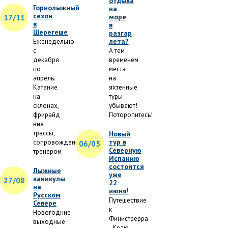
отдыха
Горнолыжный
на
сезон
море
17/11
в
в
Шерегеше
разгар
лета?
Еженедельно
с
А тем
декабря
временем
по
места
апрель.
на
Катание
яхтенные
на
туры
склонах,
убывают!
фрирайд
Поторопитесь!
вне
трассы,
Новый
тур в
сопровождение
06/05
Северную
тренером
Испанию
состоится
Лыжные
уже
каникулы
27/08
22
на
июня!
Русском
Путешествие
Севере
к
Новогодние
Финистрерра
выходные
- Краю