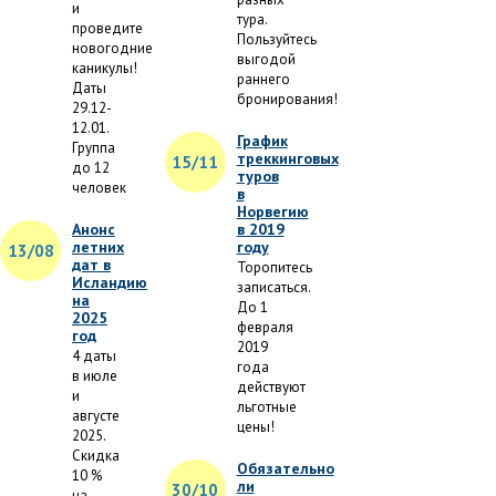
и
тура.
проведите
Пользуйтесь
новогодние
выгодой
каникулы!
раннего
Даты
бронирования!
29.12-
12.01.
График
Группа
треккинговых
15/11
до 12
туров
человек
в
Норвегию
Анонс
в 2019
летних
году
13/08
дат в
Торопитесь
Исландию
записаться.
на
До 1
2025
февраля
год
2019
4 даты
года
в июле
действуют
и
льготные
августе
цены!
2025.
Скидка
Обязательно
10 %
ли
30/10
на