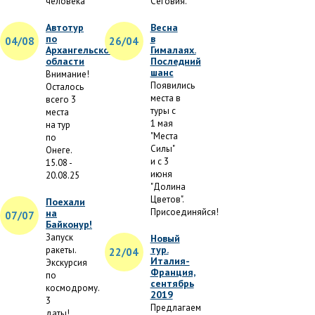
человека
Сеговия.
Автотур
Весна
по
в
04/08
26/04
Архангельской
Гималаях.
области
Последний
шанс
Внимание!
Появились
Осталось
места в
всего 3
туры с
места
1 мая
на тур
"Места
по
Силы"
Онеге.
и с 3
15.08 -
июня
20.08.25
"Долина
Цветов".
Поехали
Присоединяйся!
на
07/07
Байконур!
Запуск
Новый
тур.
ракеты.
22/04
Италия-
Экскурсия
Франция,
по
сентябрь
космодрому.
2019
3
Предлагаем
даты!