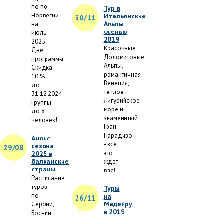
по по
Тур в
Норвегии
Итальянские
30/11
Альпы
на
осенью
июль
2019
2025.
Красочные
Две
Доломитовые
программы.
Альпы,
Скидка
романтичная
10 %
Венеция,
до
теплое
31.12.2024.
Лигурийское
Группы
море и
до 8
знаменитый
человек!
Гран
Парадизо
Анонс
- все
сезона
29/08
это
2025 в
балканские
ждет
страны
вас!
Расписание
туров
Туры
по
на
26/11
Мадейру
Сербии,
в 2019
Боснии