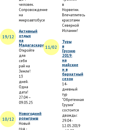
человек.
в
Сопровождение
Норвегии.
на
Впечатлитесь
микроавтобусе
красотами
Северной
Испании!
Активный
отдых
19/12
на
Туры
Мадагаскаре
в
11/02
Откройте
Грузию
2019:
для
на
себя
майские
рай на
и в
Земле!
бархатный
13
сезон
дней.
14-
Одна
дневный
дата!
тур
27.04 –
"Обретенная
09.05.25
Грузия"
состоится
Новогодний
дважды:
розыгрыш
10/12
29.04 -
Новый
12.05.2019
год -