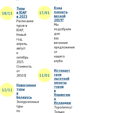
Куда
Туры
поехать
в ЮАР
17/01
18/11
весной
в 2025
2019?
Расписание
Мы
туров в
подобрали
ЮАР,
для
Новый
вас
год,
весенние
апрель,
предложения
август
от
и
нашего
октябрь
клуба.
2025.
Стоимость
Истекает
от
срок
11/01
2850 $
льготной
оплаты
Новогодние
туров
туры
12/11
в
в
Норвегию
Беларусь
и
Экскурсионные
Исландию
туры
Торопитесь!
по
Только