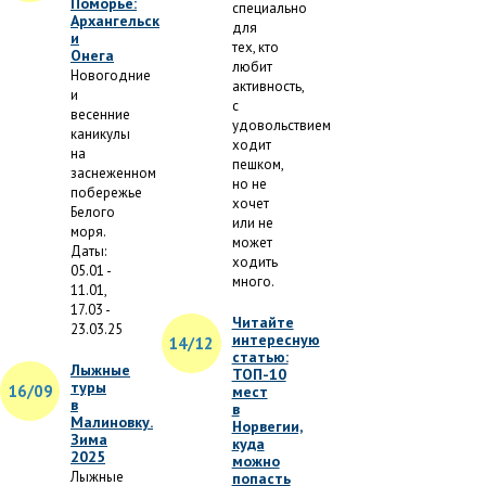
Поморье:
специально
Архангельск
для
и
тех, кто
Онега
любит
Новогодние
активность,
и
с
весенние
удовольствием
каникулы
ходит
на
пешком,
заснеженном
но не
побережье
хочет
Белого
или не
моря.
может
Даты:
ходить
05.01 -
много.
11.01,
17.03 -
Читайте
23.03.25
интересную
14/12
статью:
Лыжные
ТОП-10
туры
16/09
мест
в
в
Малиновку.
Норвегии,
Зима
куда
2025
можно
Лыжные
попасть