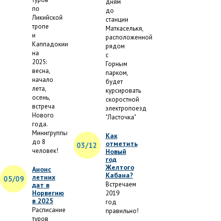
дням
по
до
Ликийской
станции
тропе
Маткаселькя,
и
расположенной
Каппадокии
рядом
на
с
2025:
Горным
весна,
парком,
начало
будет
лета,
курсировать
осень,
скоростной
встреча
электропоезд
Нового
"Ласточка"
года.
Минигруппы
Как
до 8
отметить
03/12
человек!
Новый
год
Желтого
Анонс
Кабана?
летних
05/09
Встречаем
дат в
Норвегию
2019
в 2025
год
Расписание
правильно!
туров