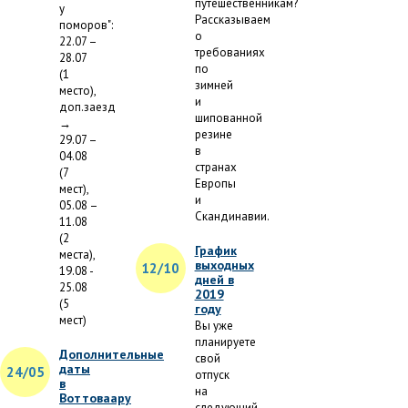
путешественникам?
у
Рассказываем
поморов":
о
22.07 –
требованиях
28.07
по
(1
зимней
место),
и
доп.заезд
шипованной
→
резине
29.07 –
в
04.08
странах
(7
Европы
мест),
и
05.08 –
Скандинавии.
11.08
(2
График
места),
выходных
12/10
19.08 -
дней в
25.08
2019
(5
году
мест)
Вы уже
планируете
Дополнительные
свой
даты
24/05
отпуск
в
на
Воттоваару
следующий