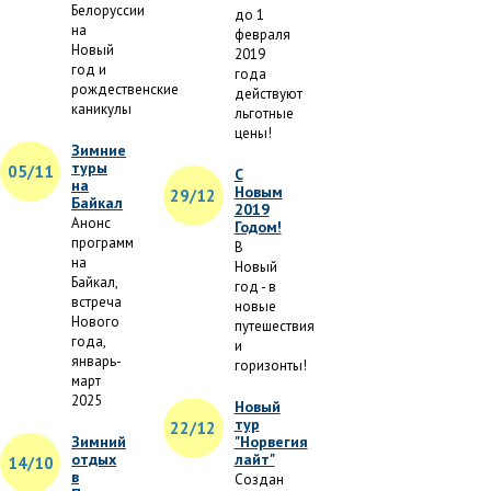
Белоруссии
до 1
на
февраля
Новый
2019
год и
года
рождественские
действуют
каникулы
льготные
цены!
Зимние
туры
05/11
С
на
Новым
29/12
Байкал
2019
Анонс
Годом!
программ
В
на
Новый
Байкал,
год - в
встреча
новые
Нового
путешествия
года,
и
январь-
горизонты!
март
2025
Новый
тур
22/12
Зимний
"Норвегия
отдых
лайт"
14/10
в
Создан