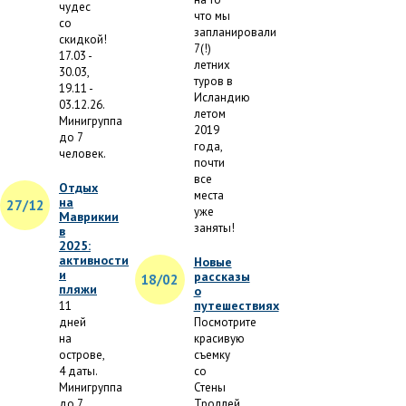
чудес
что мы
со
запланировали
скидкой!
7(!)
17.03 -
летних
30.03,
туров в
19.11 -
Исландию
03.12.26.
летом
Минигруппа
2019
до 7
года,
человек.
почти
все
Отдых
места
на
27/12
уже
Маврикии
заняты!
в
2025:
активности
Новые
и
рассказы
18/02
пляжи
о
путешествиях
11
дней
Посмотрите
на
красивую
острове,
съемку
4 даты.
со
Минигруппа
Стены
до 7
Троллей