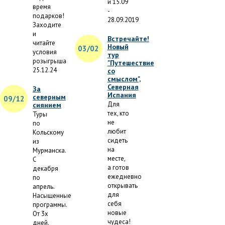
и 15.09
время
-
подарков!
28.09.2019
Заходите
и
Встречайте!
читайте
Новый
03/02
условия
тур
розыгрыша
"Путешествие
25.12.24
со
смыслом",
Северная
За
Испания
северным
09/12
Для
сиянием
тех, кто
Туры
не
по
любит
Кольскому
сидеть
из
на
Мурманска.
месте,
С
а готов
декабря
ежедневно
по
открывать
апрель.
для
Насыщенные
себя
программы.
новые
От 3х
чудеса!
дней.