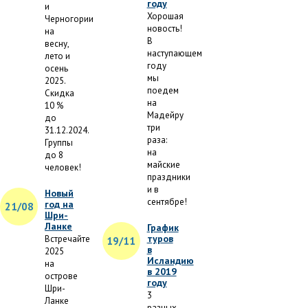
году
и
Хорошая
Черногории
новость!
на
В
весну,
наступающем
лето и
году
осень
мы
2025.
поедем
Скидка
на
10 %
Мадейру
до
три
31.12.2024.
раза:
Группы
на
до 8
майские
человек!
праздники
и в
Новый
сентябре!
год на
21/08
Шри-
Ланке
График
туров
Встречайте
19/11
в
2025
Исландию
на
в 2019
острове
году
Шри-
3
Ланке
разных