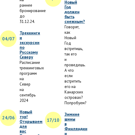
Новый
раннее
Год
бронирование
должен
до
быть
снежным?
31.12.24.
Говорят,
как
Треккинги
и
Новый
04/07
экскурсии
Год
по
встретишь,
Русскому
так его
Северу
и
Расписание
проведешь.
треккинговых
А что
программ
если
на
встретить
Север
его на
на
Канарских
сентябрь
островах?
2024
Попробуем?
Новый
Зимние
тур!
24/06
шины
17/10
Открываем
в
для
Финляндии
вас
и