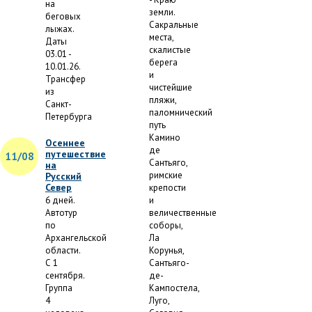
на
земли.
беговых
Сакральные
лыжах.
места,
Даты
скалистые
03.01 -
берега
10.01.26.
и
Трансфер
чистейшие
из
пляжи,
Санкт-
паломнический
Петербурга
путь
Камино
Осеннее
де
путешествие
11/08
Сантьяго,
на
римские
Русский
Север
крепости
6 дней.
и
Автотур
величественные
по
соборы,
Архангельской
Ла
области.
Корунья,
С 1
Сантьяго-
сентября.
де-
Группа
Кампостела,
4
Луго,