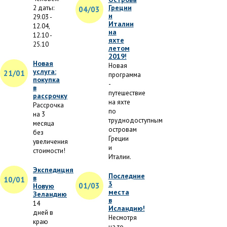
Греции
2 даты:
04/03
и
29.03 -
Италии
12.04,
на
12.10 -
яхте
25.10
летом
2019!
Новая
Новая
услуга:
21/01
программа
покупка
-
в
путешествие
рассрочку
на яхте
Рассрочка
по
на 3
труднодоступным
месяца
островам
без
Греции
увеличения
и
стоимости!
Италии.
Экспедиция
Последние
в
10/01
3
01/03
Новую
места
Зеландию
в
14
Исландию!
дней в
Несмотря
краю
на то