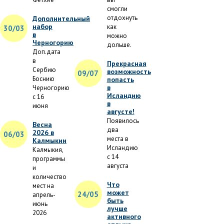
смогли
отдохнуть
Дополнительный
набор
как
30/03
в
можно
Черногорию
дольше.
Доп.дата
в
Прекрасная
Сербию
возможность
09/07
Боснию
попасть
в
Черногорию
Исландию
с 16
в
июня
августе!
Появилось
Весна
два
2026 в
06/03
места в
Калмыкии
Исландию
Калмыкия,
с 14
программы
августа
и
количество
Что
мест на
может
24/05
апрель-
быть
июнь
лучше
2026
активного