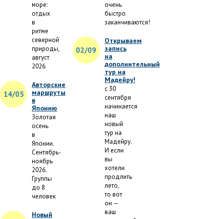
море:
очень
отдых
быстро
в
заканчиваются!
ритме
северной
Открываем
запись
природы,
02/09
на
август
дополнительный
2026
тур на
Мадейру!
Авторские
с 30
маршруты
14/05
сентября
в
начинается
Японию
наш
Золотая
новый
осень
тур на
в
Мадейру.
Японии.
И если
Сентябрь-
вы
ноябрь
хотели
2026.
продлить
Группы
лето,
до 8
то вот
человек
он —
ваш
Новый