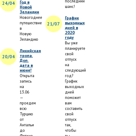
последний
Год в
24/04
шанс!
Новой
Зеландии
Новогоднее
График
выходных
путешествие
21/07
дней в
в
2020
Новую
году
Зеландию
Вы уже
планируете
Ликийская
свой
тропа.
20/04
отпуск
Доп.
на
дата в
июне!
следующий
Открыта
год?
запись
График
на
выходных
13.06
дней
—
поможет
проедем
вам
всю
составить
Турцию
свой
от
отпуск
Антальи
так,
до
чтобы
Фетхие
вы