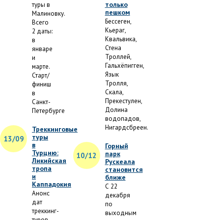
только
туры в
пешком
Малиновку.
Бессеген,
Всего
Кьераг,
2 даты:
Квальвика,
в
Стена
январе
Троллей,
и
Гальхёпигген,
марте.
Язык
Старт/
Тролля,
финиш
Скала,
в
Прекестулен,
Санкт-
Долина
Петербурге
водопадов,
Нигардсбреен.
Треккинговые
туры
13/09
в
Горный
Турцию:
парк
10/12
Ликийская
Рускеала
тропа
становится
и
ближе
Каппадокия
С 22
Анонс
декабря
дат
по
треккинг-
выходным
туров