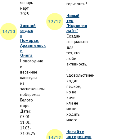
январь-
горизонты!
март
2025
Новый
тур
22/12
Зимний
"Норвегия
отдых
лайт"
14/10
в
Создан
Поморье:
специально
Архангельск
для
и
тех, кто
Онега
любит
Новогодние
активность,
и
с
весенние
удовольствием
каникулы
ходит
на
пешком,
заснеженном
но не
побережье
хочет
Белого
или не
моря.
может
Даты:
ходить
05.01 -
много.
11.01,
17.03 -
Читайте
23.03.25
интересную
14/12