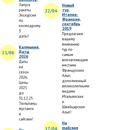
Запуск
Новый
тур.
ракеты.
22/04
Италия-
Экскурсия
Франция,
по
сентябрь
космодрому.
2019
3
Предлагаем
даты!
вашему
вниманию
Калмыкия.
тур по
Даты
21/06
самым
2026
впечатляющим
Даты
местами
на
Французских
сезон
Альп,
2026.
дополненный
Цены
великолепными
2025
видами
до
Итальянских
31.12.25.
и
Тюльпаны,
Швейцарских
мустанги
Альп!
и
сайгаки!
На
майские
17/04