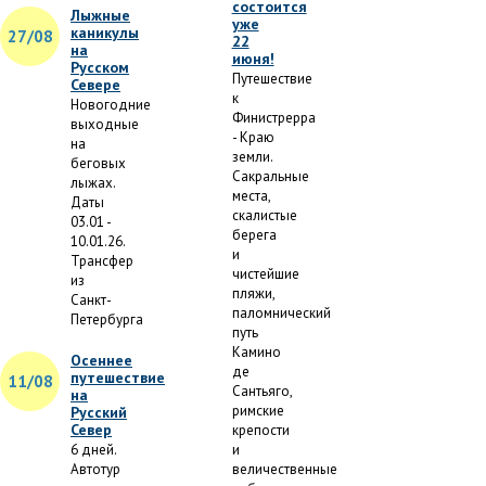
состоится
Лыжные
уже
каникулы
27/08
22
на
июня!
Русском
Путешествие
Севере
к
Новогодние
Финистрерра
выходные
- Краю
на
земли.
беговых
Сакральные
лыжах.
места,
Даты
скалистые
03.01 -
берега
10.01.26.
и
Трансфер
чистейшие
из
пляжи,
Санкт-
паломнический
Петербурга
путь
Камино
Осеннее
де
путешествие
11/08
Сантьяго,
на
римские
Русский
Север
крепости
6 дней.
и
Автотур
величественные