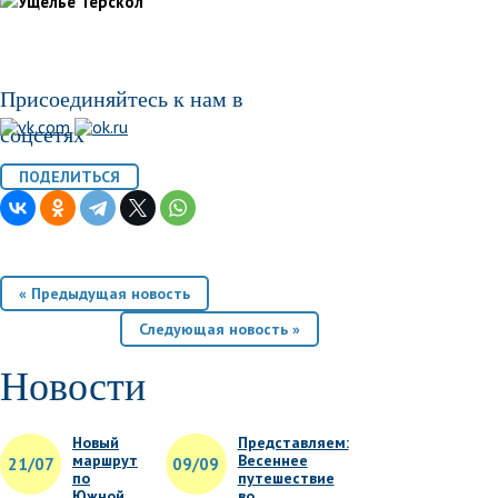
Присоединяйтесь к нам в
соцсетях
« Предыдущая новость
Следующая новость »
Новости
Новый
Представляем:
маршрут
Весеннее
21/07
09/09
по
путешествие
Южной
во