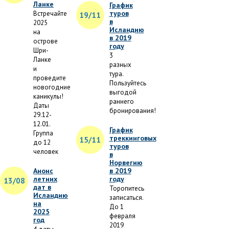
Ланке
График
туров
Встречайте
19/11
в
2025
Исландию
на
в 2019
острове
году
Шри-
3
Ланке
разных
и
тура.
проведите
Пользуйтесь
новогодние
выгодой
каникулы!
раннего
Даты
бронирования!
29.12-
12.01.
График
Группа
треккинговых
15/11
до 12
туров
человек
в
Норвегию
Анонс
в 2019
летних
году
13/08
дат в
Торопитесь
Исландию
записаться.
на
До 1
2025
февраля
год
2019