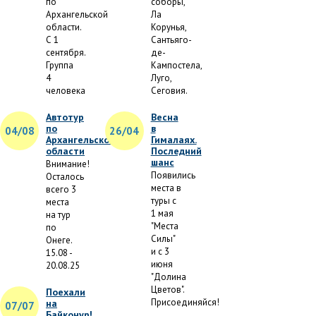
по
соборы,
Архангельской
Ла
области.
Корунья,
С 1
Сантьяго-
сентября.
де-
Группа
Кампостела,
4
Луго,
человека
Сеговия.
Автотур
Весна
по
в
04/08
26/04
Архангельской
Гималаях.
области
Последний
шанс
Внимание!
Появились
Осталось
места в
всего 3
туры с
места
1 мая
на тур
"Места
по
Силы"
Онеге.
и с 3
15.08 -
июня
20.08.25
"Долина
Цветов".
Поехали
Присоединяйся!
на
07/07
Байконур!