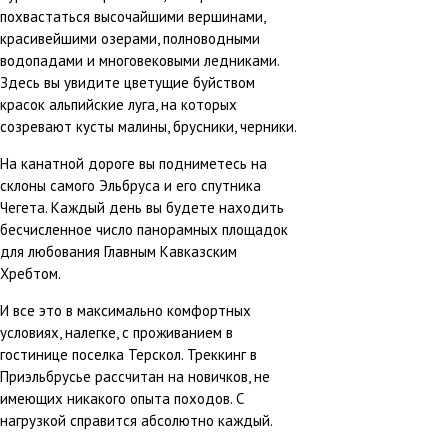
похвастаться высочайшими вершинами,
красивейшими озерами, полноводными
водопадами и многовековыми ледниками.
Здесь вы увидите цветущие буйством
красок альпийские луга, на которых
созревают кусты малины, брусники, черники.
На канатной дороге вы подниметесь на
склоны самого Эльбруса и его спутника
Чегета. Каждый день вы будете находить
бесчисленное число панорамных площадок
для любования Главным Кавказским
Хребтом.
И все это в максимально комфортных
условиях, налегке, с проживанием в
гостинице поселка Терскол. Треккинг в
Приэльбрусье рассчитан на новичков, не
имеющих никакого опыта походов. С
нагрузкой справится абсолютно каждый.