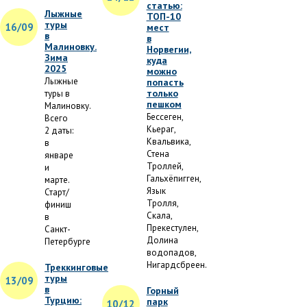
статью:
Лыжные
ТОП-10
туры
16/09
мест
в
в
Малиновку.
Норвегии,
Зима
куда
2025
можно
Лыжные
попасть
только
туры в
пешком
Малиновку.
Бессеген,
Всего
Кьераг,
2 даты:
Квальвика,
в
Стена
январе
Троллей,
и
Гальхёпигген,
марте.
Язык
Старт/
Тролля,
финиш
Скала,
в
Прекестулен,
Санкт-
Долина
Петербурге
водопадов,
Нигардсбреен.
Треккинговые
туры
13/09
в
Горный
Турцию:
парк
10/12