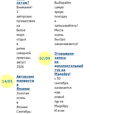
летом?
Выбирайте
Внимание!
самую
2
яркую
авторских
поездку
путешествия
и
на
записывайтесь!
Белое
Места
море:
очень
отдых
быстро
в
заканчиваются!
ритме
северной
Открываем
запись
природы,
02/09
на
август
дополнительный
2026
тур на
Мадейру!
Авторские
с 30
маршруты
14/05
сентября
в
начинается
Японию
наш
Золотая
новый
осень
тур на
в
Мадейру.
Японии.
И если
Сентябрь-