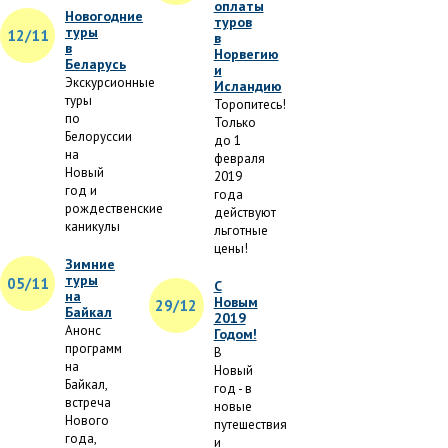
оплаты
Новогодние
туров
туры
12/11
в
в
Норвегию
Беларусь
и
Экскурсионные
Исландию
туры
Торопитесь!
по
Только
Белоруссии
до 1
на
февраля
Новый
2019
год и
года
рождественские
действуют
каникулы
льготные
цены!
Зимние
туры
05/11
С
на
Новым
29/12
Байкал
2019
Анонс
Годом!
программ
В
на
Новый
Байкал,
год - в
встреча
новые
Нового
путешествия
года,
и