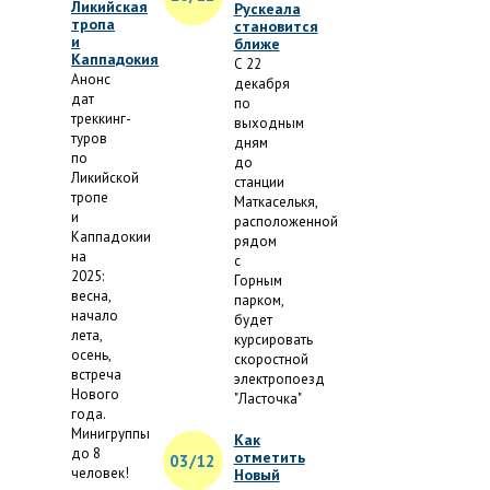
Ликийская
Рускеала
тропа
становится
и
ближе
Каппадокия
С 22
Анонс
декабря
дат
по
треккинг-
выходным
туров
дням
по
до
Ликийской
станции
тропе
Маткаселькя,
и
расположенной
Каппадокии
рядом
на
с
2025:
Горным
весна,
парком,
начало
будет
лета,
курсировать
осень,
скоростной
встреча
электропоезд
Нового
"Ласточка"
года.
Минигруппы
Как
до 8
отметить
03/12
человек!
Новый