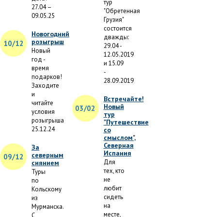
тур
27.04 –
"Обретенная
09.05.25
Грузия"
состоится
Новогодний
дважды:
розыгрыш
10/12
29.04 -
Новый
12.05.2019
год -
и 15.09
время
-
подарков!
28.09.2019
Заходите
и
Встречайте!
читайте
Новый
03/02
условия
тур
розыгрыша
"Путешествие
25.12.24
со
смыслом",
Северная
За
Испания
северным
09/12
Для
сиянием
тех, кто
Туры
не
по
любит
Кольскому
сидеть
из
на
Мурманска.
месте,
С