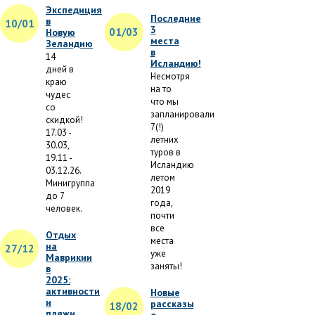
Экспедиция
Последние
в
10/01
3
01/03
Новую
места
Зеландию
в
14
Исландию!
дней в
Несмотря
краю
на то
чудес
что мы
со
запланировали
скидкой!
7(!)
17.03 -
летних
30.03,
туров в
19.11 -
Исландию
03.12.26.
летом
Минигруппа
2019
до 7
года,
человек.
почти
все
Отдых
места
на
27/12
уже
Маврикии
заняты!
в
2025:
активности
Новые
и
рассказы
18/02
пляжи