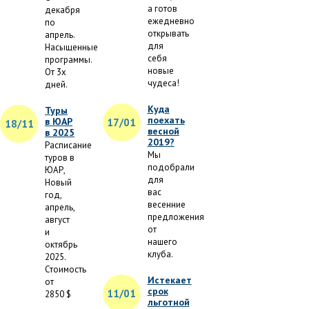
а готов
декабря
ежедневно
по
открывать
апрель.
для
Насыщенные
себя
программы.
новые
От 3х
чудеса!
дней.
Куда
Туры
поехать
в ЮАР
17/01
18/11
весной
в 2025
2019?
Расписание
Мы
туров в
подобрали
ЮАР,
для
Новый
вас
год,
весенние
апрель,
предложения
август
от
и
нашего
октябрь
клуба.
2025.
Стоимость
Истекает
от
срок
11/01
2850 $
льготной