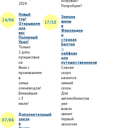
островах?
2024
Попробуем?
Новый
Зимние
тур!
24/06
шины
17/10
Открываем
в
для
Финляндии
вас
и
Полярный
странах
Урал!
Балтии
Только
–
2 даты
лайфхак
путешествия
для
путешественников
на
Ямал с
Совсем
проживанием
скоро
в
начнется
семье
зимний
оленеводов!
сезон.
Ближайшая
Для
с 3
автомобилистов
июля!
уже
вовсю
звенит
Дополнительный
заезд
первый
07/06
в
звоночек