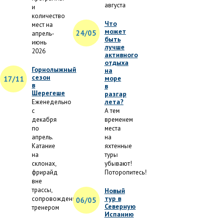
августа
и
количество
Что
мест на
может
24/05
апрель-
быть
июнь
лучше
2026
активного
отдыха
Горнолыжный
на
сезон
море
17/11
в
в
Шерегеше
разгар
лета?
Еженедельно
с
А тем
декабря
временем
по
места
апрель.
на
Катание
яхтенные
на
туры
склонах,
убывают!
фрирайд
Поторопитесь!
вне
трассы,
Новый
тур в
сопровождение
06/05
Северную
тренером
Испанию