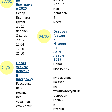
во
27/01
5 по 12
Вьетнаме
в 2025
мая
Север
осталось
Вьетнама.
3
Группы
места.
до 12
человек.
Острова
Греции
2 даты:
04/03
и
29.03 -
Италии
12.04,
на
12.10 -
яхте
25.10
летом
2019!
Новая
Новая
услуга:
21/01
программа
покупка
-
в
путешествие
рассрочку
на яхте
Рассрочка
по
на 3
труднодоступным
месяца
островам
без
Греции
увеличения
и
стоимости!
Италии.