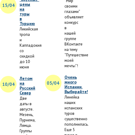
“Мир
цены
15/04
своими
на
глазами”
туры
объявляет
в
конкурс
Турцию
в
Ликийская
нашей
тропа
группе
и
ВКонтакте
Каппадокия
на тему
со
“Путешествие
скидкой
моей
до 10
мечты”!
июня
Очень
Летом
много
05/04
на
10/04
Испании.
Русский
Выбирайте!
Север
Линейка
Две
наших
даты в
испанских
августе.
туров
Мезень,
существенно
Пурнема,
пополнилась.
Лямца.
Еще 5
Группы