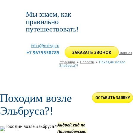
Мы знаем, как
правильно
путешествовать!
info@mirsg.ru
+7 9675558785
ЗАКАЗАТЬ ЗВОНОК
Главная
страница
Новости
Походим возле
Эльбруса?!
ГЛАВНАЯ
ПО РОССИИ
ПО МИРУ
ПОДБОР ТУРА
ДЛЯ КОМПАНИЙ
ОТЗЫВЫ
БЛОГ
КЛУБ
УСЛУГИ
Походим возле
ОСТАВИТЬ ЗАЯВКУ
Эльбруса?!
Андрей, гид по
Приэльбрусью: