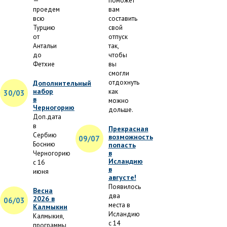
—
поможет
проедем
вам
всю
составить
Турцию
свой
от
отпуск
Антальи
так,
до
чтобы
Фетхие
вы
смогли
отдохнуть
Дополнительный
набор
как
30/03
в
можно
Черногорию
дольше.
Доп.дата
в
Прекрасная
Сербию
возможность
09/07
Боснию
попасть
в
Черногорию
Исландию
с 16
в
июня
августе!
Появилось
Весна
два
2026 в
06/03
места в
Калмыкии
Исландию
Калмыкия,
с 14
программы