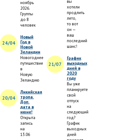
вы
ноябрь
хотели
2026.
продлить
Группы
лето,
до 8
то вот
человек
он —
ваш
Новый
последний
Год в
24/04
шанс!
Новой
Зеландии
Новогоднее
График
выходных
путешествие
21/07
дней в
в
2020
Новую
году
Зеландию
Вы уже
планируете
Ликийская
свой
тропа.
20/04
отпуск
Доп.
на
дата в
июне!
следующий
Открыта
год?
запись
График
на
выходных
13.06
дней