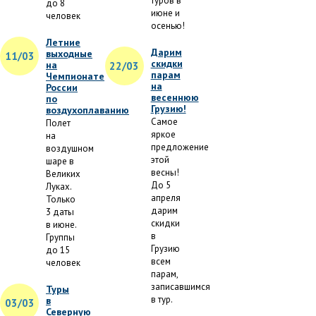
туров в
до 8
июне и
человек
осенью!
Летние
Дарим
выходные
11/03
скидки
на
22/03
парам
Чемпионате
на
России
весеннюю
по
Грузию!
воздухоплаванию
Самое
Полет
яркое
на
предложение
воздушном
этой
шаре в
весны!
Великих
До 5
Луках.
апреля
Только
дарим
3 даты
скидки
в июне.
в
Группы
Грузию
до 15
всем
человек
парам,
записавшимся
Туры
в тур.
в
03/03
Северную