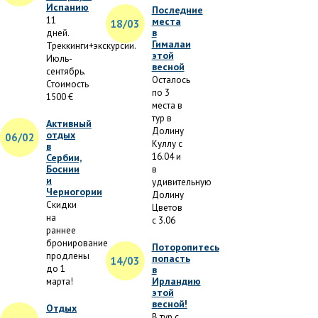
Испанию
Последние
11
места
18/03
в
дней.
Гималаи
Треккинги+экскурсии.
этой
Июль-
весной
сентябрь.
Осталось
Стоимость
по 3
1500 €
места в
тур в
Активный
Долину
отдых
06/02
Куллу с
в
16.04 и
Сербии,
Боснии
в
и
удивительную
Черногории
Долину
Скидки
Цветов
на
с 3.06
раннее
бронирование
Поторопитесь
продлены
попасть
14/03
до 1
в
Ирландию
марта!
этой
весной!
Отдых
В тур с