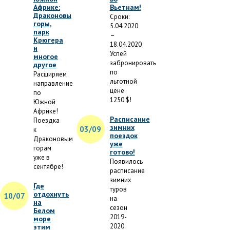
Африке:
Вьетнам!
Драконовы
Сроки:
горы,
5.04.2020
парк
–
Крюгера
18.04.2020
и
Успей
многое
забронировать
другое
по
Расширяем
льготной
направление
цене
по
1250 $!
Южной
Африке!
Расписание
Поездка
зимних
03/09
к
поездок
Драконовым
уже
горам
готово!
уже в
Появилось
сентябре!
расписание
зимних
Где
туров
отдохнуть
10/07
на
на
сезон
Белом
2019-
море
2020.
этим