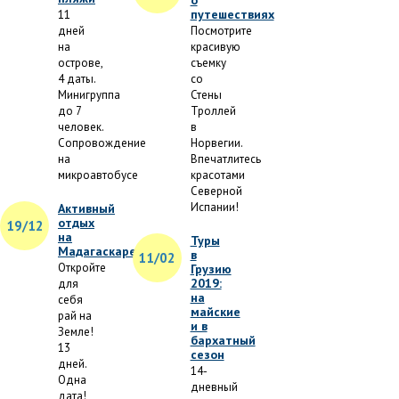
о
путешествиях
11
дней
Посмотрите
на
красивую
острове,
съемку
4 даты.
со
Минигруппа
Стены
до 7
Троллей
человек.
в
Сопровождение
Норвегии.
на
Впечатлитесь
микроавтобусе
красотами
Северной
Испании!
Активный
отдых
19/12
на
Туры
Мадагаскаре
в
11/02
Откройте
Грузию
2019:
для
на
себя
майские
рай на
и в
Земле!
бархатный
13
сезон
дней.
14-
Одна
дневный
дата!