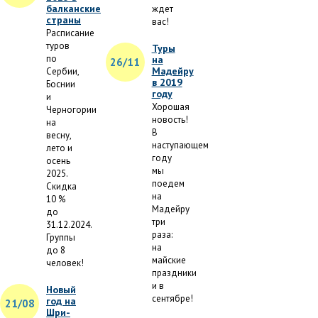
балканские
ждет
страны
вас!
Расписание
туров
Туры
по
на
26/11
Мадейру
Сербии,
в 2019
Боснии
году
и
Хорошая
Черногории
новость!
на
В
весну,
наступающем
лето и
году
осень
мы
2025.
поедем
Скидка
на
10 %
Мадейру
до
три
31.12.2024.
раза:
Группы
на
до 8
майские
человек!
праздники
и в
Новый
сентябре!
год на
21/08
Шри-