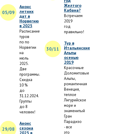
год
Желтого
Анонс
Кабана?
летних
05/09
Встречаем
дат в
Норвегию
2019
в 2025
год
Расписание
правильно!
туров
по по
Тур в
Норвегии
Итальянские
30/11
Альпы
на
осенью
июль
2019
2025.
Красочные
Две
Доломитовые
программы.
Альпы,
Скидка
романтичная
10 %
Венеция,
до
теплое
31.12.2024.
Лигурийское
Группы
море и
до 8
знаменитый
человек!
Гран
Парадизо
Анонс
- все
сезона
29/08
это
2025 в