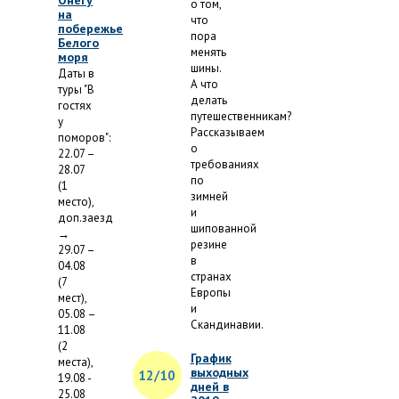
Онегу
о том,
на
что
побережье
пора
Белого
менять
моря
шины.
Даты в
А что
туры "В
делать
гостях
путешественникам?
у
Рассказываем
поморов":
о
22.07 –
требованиях
28.07
по
(1
зимней
место),
и
доп.заезд
шипованной
→
резине
29.07 –
в
04.08
странах
(7
Европы
мест),
и
05.08 –
Скандинавии.
11.08
(2
График
места),
выходных
12/10
19.08 -
дней в
25.08