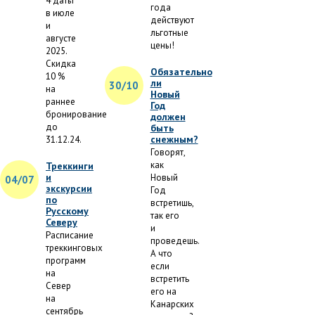
4 даты
года
в июле
действуют
и
льготные
августе
цены!
2025.
Скидка
Обязательно
10 %
ли
30/10
на
Новый
раннее
Год
бронирование
должен
до
быть
снежным?
31.12.24.
Говорят,
как
Треккинги
и
Новый
04/07
экскурсии
Год
по
встретишь,
Русскому
так его
Северу
и
Расписание
проведешь.
треккинговых
А что
программ
если
на
встретить
Север
его на
на
Канарских
сентябрь