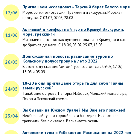
Приглашаем исследовать Терский берег Белого моря
17/06
Море, сопки, этнография. Треккинги и экскурсии. Морская
прогулка. С 03.07, 07.08, 28.08
Активный и комфортный тур по Крыму! Экскурсии,
море, треккинги
11/06
Мы знаем не только как путешествовать по Крыму, но и как
добраться до него! С 18.06, 08.07, 25.07, 15.08
Долгожданная новость: расписание туров по
Кольскому полуострову на лето 2022
26/05
В этом году ставшие "хитом" туры состоятся с 09.07, 17.07,
13.08 и 03.09
18-20 июня приглашаем открыть для себя "Тайны
земли русской"
24/05
Талабские острова, Печоры, Изборск, Мальский монастырь,
Псков и Псковский кремль
Вы бывали на Южном Урале? Мы Вам его покажем!
23/04
Необычный тур по горной части Башкирии. Несложные
треккинги без рюкзаков. Весна-лето-осень.
Авторские туры в Узбекистан. Расписание на 2022 год