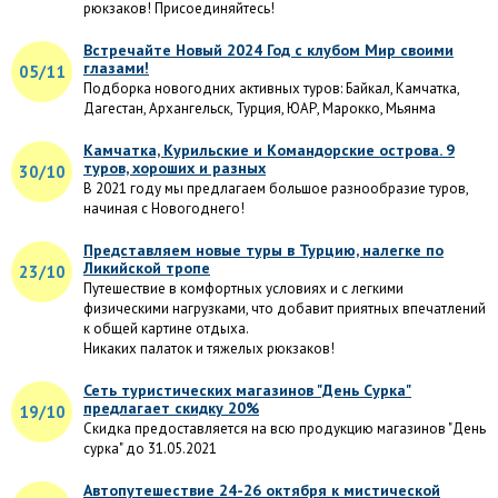
рюкзаков! Присоединяйтесь!
Встречайте Новый 2024 Год с клубом Мир своими
глазами!
05/11
Подборка новогодних активных туров: Байкал, Камчатка,
Дагестан, Архангельск, Турция, ЮАР, Марокко, Мьянма
Камчатка, Курильские и Командорские острова. 9
туров, хороших и разных
30/10
В 2021 году мы предлагаем большое разнообразие туров,
начиная с Новогоднего!
Представляем новые туры в Турцию, налегке по
Ликийской тропе
23/10
Путешествие в комфортных условиях и с легкими
физическими нагрузками, что добавит приятных впечатлений
к общей картине отдыха.
Никаких палаток и тяжелых рюкзаков!
Сеть туристических магазинов "День Сурка"
предлагает скидку 20%
19/10
Скидка предоставляется на всю продукцию магазинов "День
сурка" до 31.05.2021
Автопутешествие 24-26 октября к мистической