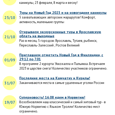
каникулы, 23 февраля, 8 марта и весну!
Туры на Новый Год 2023 и на новогодние каникулы
25/10
5 захватывающих авторских маршрутов! Комфорт,
активность, маленькие группы
Открываем экскурсионные туры в Ярославскую
облать на выходные
21/10
Раз в месяц. 5 городов: Ярославль, Тутаев, рыбинск,
Переславль-Залесский , Ростов Великий
Приглашаем отметить Новый Год в Финляндии, с
29.12 по 7.01
01/09
В программе 2 курорта: Уккохалла и Пальякка. Встречаем
2023 в царстве снега! Количество участников ограничено.
Последние места на Камчатку и Курилы!
31/07
Заканчиваются места в самые удаленные уголки России
Суперновость! 16.08 едем в Норвегию!
19/07
Возобновляем наш классический и самый хитовый тур - в
Южную Норвегию с Языком Тролля! Количество мест
ограничено.