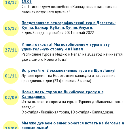
19.03
18/12
2 в 1 - исследуем волшебство Каппадокии и катаемся на
склонах потухшего вулкана!
Представляем этнографический тур в Дагестан:
Куппа, Балхар, Кубачи, Хучни, Амузги.
05/12
4 дня. Заезды с декабря 2021 по май 2022
Индия открыта! Мы возобновляем туры в эту
удивительную страну и в Непал
27/11
Расписание туров в Индию и Непал на 2022 год начинается
уже с самого Нового Года!
Встречайте: 2 эксклюзивных тура на Шри Ланку!
01/11
Лучшее время - на Новогодние каникулы и на весенние
праздничные дни (23 февраля и 8 марта)
Новые даты туров на Ликийскую тропу и в
Каппадокию
02/09
Из-за высокого спроса на туры в Турцию добавлены новые
заезды:
9 октября - Ликийская тропа, 10 октября - Каппадокия.
Мы уже думаем о зиме: хочется встать на беговые и
горные лыжи!
25/08