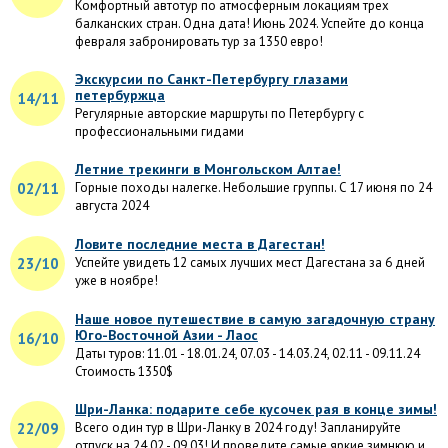
Комфортный автотур по атмосферным локациям трех
балканских стран. Одна дата! Июнь 2024. Успейте до конца
февраля забронировать тур за 1350 евро!
Экскурсии по Санкт-Петербургу глазами
петербуржца
14/11
Регулярные авторские маршруты по Петербургу с
профессиональными гидами
Летние трекинги в Монгольском Алтае!
02/11
Горные походы налегке. Небольшие группы. С 17 июня по 24
августа 2024
Ловите последние места в Дагестан!
23/10
Успейте увидеть 12 самых лучших мест Дагестана за 6 дней
уже в ноябре!
Наше новое путешествие в самую загадочную страну
Юго-Восточной Азии - Лаос
16/10
Даты туров: 11.01 - 18.01.24, 07.03 - 14.03.24, 02.11 - 09.11.24
Стоимость 1350$
Шри-Ланка: подарите себе кусочек рая в конце зимы!
22/09
Всего один тур в Шри-Ланку в 2024 году! Запланируйте
отпуск на 24.02 - 09.03! И проведите самые яркие зимнюю и