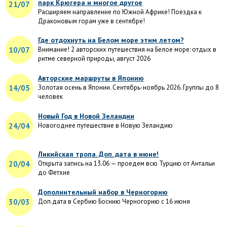
парк Крюгера и многое другое
21/07
Расширяем направление по Южной Африке! Поездка к
Драконовым горам уже в сентябре!
Где отдохнуть на Белом море этим летом?
10/07
Внимание! 2 авторских путешествия на Белое море: отдых в
ритме северной природы, август 2026
Авторские маршруты в Японию
14/05
Золотая осень в Японии. Сентябрь-ноябрь 2026. Группы до 8
человек
Новый Год в Новой Зеландии
24/04
Новогоднее путешествие в Новую Зеландию
Ликийская тропа. Доп. дата в июне!
20/04
Открыта запись на 13.06 — проедем всю Турцию от Антальи
до Фетхие
Дополнительный набор в Черногорию
30/03
Доп.дата в Сербию Боснию Черногорию с 16 июня