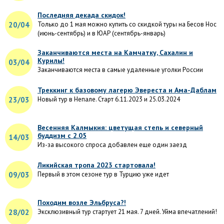
Последняя декада скидок!
20/04
Только до 1 мая можно купить со скидкой туры на Бесов Нос
(июнь-сентябрь) и в ЮАР (сентябрь-январь)
Заканчиваются места на Камчатку, Сахалин и
Курилы!
03/04
Заканчиваются места в самые удаленные уголки России
Треккинг к базовому лагерю Эвереста и Ама-Даблам
23/03
Новый тур в Непале. Старт 6.11.2023 и 25.03.2024
Весенняя Калмыкия: цветущая степь и северный
буддизм с 2.05
14/03
Из-за высокого спроса добавлен еще один заезд
Ликийская тропа 2023 стартовала!
09/03
Первый в этом сезоне тур в Турцию уже идет
Походим возле Эльбруса?!
28/02
Эксклюзивный тур стартует 21 мая. 7 дней. Уйма впечатлений!