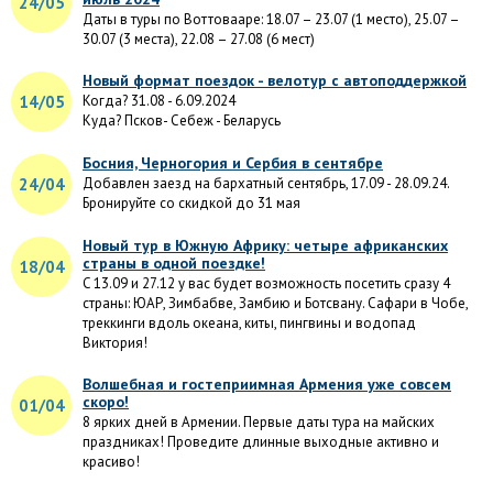
24/05
Даты в туры по Воттовааре: 18.07 – 23.07 (1 место), 25.07 –
30.07 (3 места), 22.08 – 27.08 (6 мест)
Новый формат поездок - велотур с автоподдержкой
14/05
Когда? 31.08 - 6.09.2024
Куда? Псков- Себеж - Беларусь
Босния, Черногория и Сербия в сентябре
24/04
Добавлен заезд на бархатный сентябрь, 17.09 - 28.09.24.
Бронируйте со скидкой до 31 мая
Новый тур в Южную Африку: четыре африканских
страны в одной поездке!
18/04
C 13.09 и 27.12 у вас будет возможность посетить сразу 4
страны: ЮАР, Зимбабве, Замбию и Ботсвану. Сафари в Чобе,
треккинги вдоль океана, киты, пингвины и водопад
Виктория!
Волшебная и гостеприимная Армения уже совсем
скоро!
01/04
8 ярких дней в Армении. Первые даты тура на майских
праздниках! Проведите длинные выходные активно и
красиво!