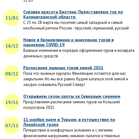
21.03
Суровая красота Балтики. Представляем тур по
Калиниградской области.
11/01
С 25 по 28 марта мы посетим самый западный и самый
необычный регион России - прусский, германский, русский
Новое в бронировании и аннуляции туров в
пандемию COVID-19
16/12
Важные изменения в порядке оформления туров и возврата
денежных средств
Расписание лыжных туров зимой 2021
08/12
Пока что лыжные курорты Финляндии остаются для нас
закрытыми. Но мы все равно будем кататься этой зимой и
заодно осваивать Русский Север!
Открываем сезон охоты за Северным сиянием
19/11
Представляем расписание зимних туров на Кольский
полуостров 2021
11 ноября едем в Турцию, в путешествие по
Ликийской тропе
07/11
Путешествие в комфортных условиях и с легкими
физическими нагрузками, никаких палаток и тяжелых