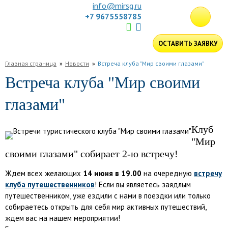
info@mirsg.ru
+7 9675558785
ГЛАВНАЯ
ОСТАВИТЬ ЗАЯВКУ
ПО
Главная страница
Новости
Встреча клуба "Мир своими глазами"
РОССИИ
ПО
Встреча клуба "Мир своими
МИРУ
ПОДБОР
глазами"
ТУРА
ДЛЯ
КОМПАНИЙ
ОТЗЫВЫ
Клуб
БЛОГ
"Мир
своими глазами" собирает 2-ю встречу!
КЛУБ
Ждем всех желающих
14 июня в 19.00
на очередную
встречу
УСЛУГИ
клуба путешественников
!
Если вы являетесь заядлым
путешественником, уже ездили с нами в поездки или только
собираетесь открыть для себя мир активных путешествий,
ждем вас на нашем мероприятии!