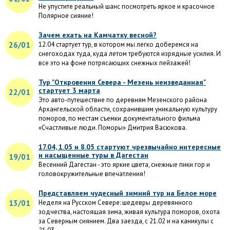
Не упустите реальный шанс посмотреть яркое и красочное
Полярное сияние!
Зачем ехать на Камчатку весной?
26/01
12.04 стартует тур, в котором мы легко доберемся на
снегоходах туда, куда летом требуются изрядные усилия. И
все это на фоне потрясающих снежных пейзажей!
Тур "Откровения Севера - Мезень неизведанная"
стартует 3 марта
22/01
Это авто-путешествие по деревням Мезенского района
Архангельской области, сохранившим уникальную культуру
поморов, по местам съемки документального фильма
«Счастливые люди. Поморы» Дмитрия Васюкова.
17.04, 1.05 и 8.05 стартуют чрезвычайно интересные
и насыщенные туры в Дагестан
19/01
Весенний Дагестан - это яркие цвета, снежные пики гор и
головокружительные впечатления!
Представляем чудесный зимний тур на Белое море
13/01
Неделя на Русском Севере: шедевры деревянного
зодчества, настоящая зима, живая культура поморов, охота
за Северным сиянием. Два заезда, с 21.02 и на каникулы с