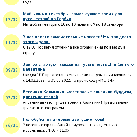
года
Май-июнь и сентябрь - самое лучшее время для
путешествий по Сербии
17/02
Мы добавили туры с 10 по 19 июня и с 9 по 18 сентября
У нас просто замечательные новости! Мы так долго
этого ждали!
14/02
С 12.02 Норвегия отменила все ограничения по въезду в
страну!
Завтра стартуют скидки на туры в честь Дня Святого
Валентина
09/02
Скидка 10% предоставляется парам на туры, начинающиеся
с 14.02.2022 по 31.05.2022, по промокоду «МСГ14»
Весенняя Калмыкия: Фестиваль тюльпанов, буддизм,
цветение степей
02/02
Апрель-май - это лучшее время в Калмыкии! Представляем
три разных программы.
Полюбуйся на лиловые цветущие горы!
26/01
2 весенних тура на Алтай, приуроченных к цветению
маральника, с 1.05 и 11.05