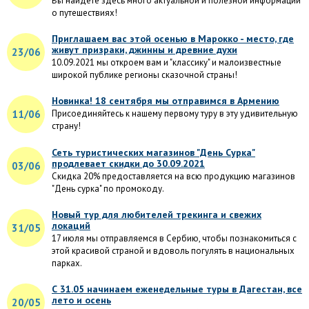
Вы найдете здесь много актуальной и полезной информации
о путешествиях!
Приглашаем вас этой осенью в Марокко - место, где
живут призраки, джинны и древние духи
23/06
10.09.2021 мы откроем вам и "классику" и малоизвестные
широкой публике регионы сказочной страны!
Новинка! 18 сентября мы отправимся в Армению
11/06
Присоединяйтесь к нашему первому туру в эту удивительную
страну!
Сеть туристических магазинов "День Сурка"
продлевает скидки до 30.09.2021
03/06
Скидка 20% предоставляется на всю продукцию магазинов
"День сурка" по промокоду.
Новый тур для любителей трекинга и свежих
локаций
31/05
17 июля мы отправляемся в Сербию, чтобы познакомиться с
этой красивой страной и вдоволь погулять в национальных
парках.
С 31.05 начинаем еженедельные туры в Дагестан, все
лето и осень
20/05