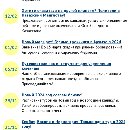
Хотите оказаться на другой планете? Полетели в
Казахский Мангистау!
12/02
Предлагаем прогуляться по каньонам, увидеть инопланетные
пейзажи и древние окаменелости Юго-Западного
Казахстана
Новый маршрут! Горные треккинги в Архызе в 2024
01/02
Внимание! До 15 марта скидка при раннем бронировании!
Авторские треккинги в Карачаево-Черкесии
Путешествие как инструмент для укрепления
команды
05/12
Наш клуб организовывает мероприятия в стиле активного
отдыха. География наших поездок обширна.
Присоединяйтесь!
Новый 2024 год совсем близко!
29/11
Расписание туров на Новый год и новогодние каникулы.
Успейте забронировать и активно провести праздники.
Осталось немного мест!
Сербия, Босния и Черногория. Только один тур в 2024
году!
21/11