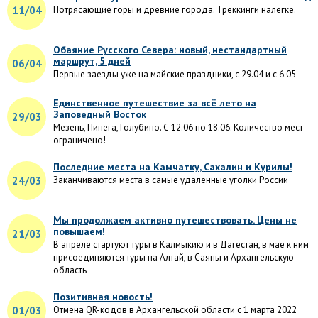
11/04
Потрясающие горы и древние города. Треккинги налегке.
Обаяние Русского Севера: новый, нестандартный
маршрут, 5 дней
06/04
Первые заезды уже на майские праздники, с 29.04 и с 6.05
Единственное путешествие за всё лето на
Заповедный Восток
29/03
Мезень, Пинега, Голубино. С 12.06 по 18.06. Количество мест
ограничено!
Последние места на Камчатку, Сахалин и Курилы!
24/03
Заканчиваются места в самые удаленные уголки России
Мы продолжаем активно путешествовать. Цены не
повышаем!
21/03
В апреле стартуют туры в Калмыкию и в Дагестан, в мае к ним
присоединяются туры на Алтай, в Саяны и Архангельскую
область
Позитивная новость!
01/03
Отмена QR-кодов в Архангельской области с 1 марта 2022