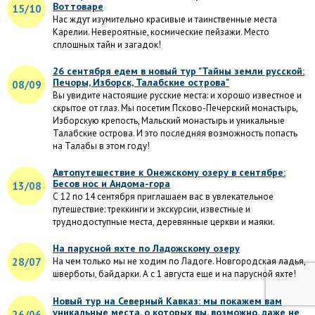
Воттоваре
15/10
Нас ждут изумительно красивые и таинственные места
Карелии. Невероятные, космические пейзажи. Место
сплошных тайн и загадок!
26 сентября едем в новый тур "Тайны земли русской:
Печоры, Изборск, Талабские острова"
08/09
Вы увидите настоящие русские места: и хорошо известное и
скрытое от глаз. Мы посетим Псково-Печерский монастырь,
Изборскую крепость, Мальский монастырь и уникальные
Талабские острова. И это последняя возможность попасть
на Талабы в этом году!
Автопутешествие к Онежскому озеру в сентябре:
Бесов нос и Андома-гора
13/08
С 12 по 14 сентября приглашаем вас в увлекательное
путешествие: треккинги и экскурсии, известные и
труднодоступные места, деревянные церкви и маяки.
На парусной яхте по Ладожскому озеру
28/07
На чем только мы не ходим по Ладоге. Новгородская ладья,
шверботы, байдарки. А с 1 августа еще и на парусной яхте!
Новый тур на Северный Кавказ: мы покажем вам
уникальные места, о которых вы, возможно, даже не
26/06