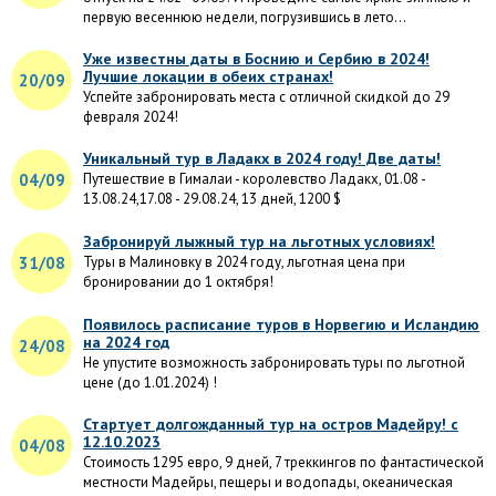
первую весеннюю недели, погрузившись в лето...
Уже известны даты в Боснию и Сербию в 2024!
Лучшие локации в обеих странах!
20/09
Успейте забронировать места с отличной скидкой до 29
февраля 2024!
Уникальный тур в Ладакх в 2024 году! Две даты!
04/09
Путешествие в Гималаи - королевство Ладакх, 01.08 -
13.08.24,17.08 - 29.08.24, 13 дней, 1200 $
Забронируй лыжный тур на льготных условиях!
31/08
Туры в Малиновку в 2024 году, льготная цена при
бронировании до 1 октября!
Появилось расписание туров в Норвегию и Исландию
на 2024 год
24/08
Не упустите возможность забронировать туры по льготной
цене (до 1.01.2024) !
Стартует долгожданный тур на остров Мадейру! с
12.10.2023
04/08
Стоимость 1295 евро, 9 дней, 7 треккингов по фантастической
местности Мадейры, пещеры и водопады, океаническая