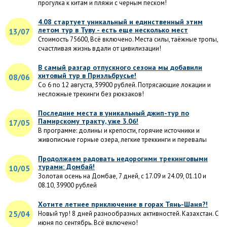
прогулка к китам и пляжи с черным песком!
4.08 стартует уникальный и единственный этим
летом тур в Туву - есть еще несколько мест
13/07
Стоимость 75600, Всё включено. Места силы, таёжные тропы,
счастливая жизнь вдали от цивилизации!
В самый разгар отпускного сезона мы добавили
хитовый тур в Приэльбрусье!
08/06
Со 6 по 12 августа, 39900 рублей. Потрясающие локации и
несложные трекинги без рюкзаков!
Последние места в уникальный джип-тур по
Памирскому тракту, уже 3.06!
17/05
В программе: долины и крепости, горячие источники и
живописные горные озера, легкие треккинги и перевалы
Продолжаем радовать недорогими трекинговыми
турами: Домбай!
10/05
Золотая осень на Домбае, 7 дней, с 17.09 и 24.09, 01.10 и
08.10, 39900 рублей
Хотите летнее приключение в горах Тянь-Шаня?!
25/04
Новый тур! 8 дней разнообразных активностей. Казахстан. С
июня по сентябрь. Всё включено!