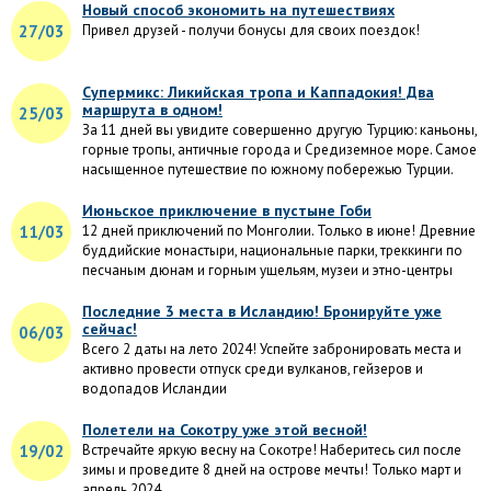
Новый способ экономить на путешествиях
27/03
Привел друзей - получи бонусы для своих поездок!
Супермикс: Ликийская тропа и Каппадокия! Два
маршрута в одном!
25/03
За 11 дней вы увидите совершенно другую Турцию: каньоны,
горные тропы, античные города и Средиземное море. Самое
насыщенное путешествие по южному побережью Турции.
Июньское приключение в пустыне Гоби
11/03
12 дней приключений по Монголии. Только в июне! Древние
буддийские монастыри, национальные парки, треккинги по
песчаным дюнам и горным ущельям, музеи и этно-центры
Последние 3 места в Исландию! Бронируйте уже
сейчас!
06/03
Всего 2 даты на лето 2024! Успейте забронировать места и
активно провести отпуск среди вулканов, гейзеров и
водопадов Исландии
Полетели на Сокотру уже этой весной!
19/02
Встречайте яркую весну на Сокотре! Наберитесь сил после
зимы и проведите 8 дней на острове мечты! Только март и
апрель 2024