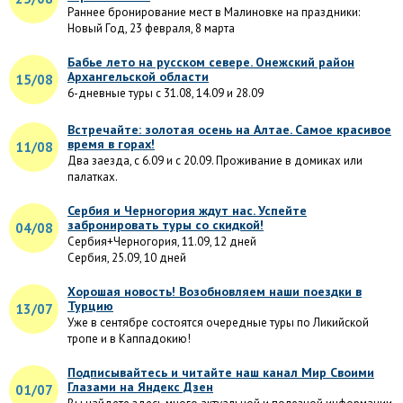
Раннее бронирование мест в Малиновке на праздники:
Новый Год, 23 февраля, 8 марта
Бабье лето на русском севере. Онежский район
Архангельской области
15/08
6-дневные туры с 31.08, 14.09 и 28.09
Встречайте: золотая осень на Алтае. Самое красивое
время в горах!
11/08
Два заезда, с 6.09 и с 20.09. Проживание в домиках или
палатках.
Сербия и Черногория ждут нас. Успейте
забронировать туры со скидкой!
04/08
Сербия+Черногория, 11.09, 12 дней
Сербия, 25.09, 10 дней
Хорошая новость! Возобновляем наши поездки в
Турцию
13/07
Уже в сентябре состоятся очередные туры по Ликийской
тропе и в Каппадокию!
Подписывайтесь и читайте наш канал Мир Своими
Глазами на Яндекс Дзен
01/07