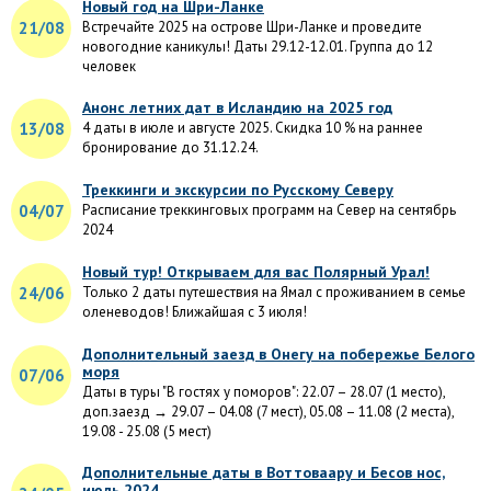
Новый год на Шри-Ланке
21/08
Встречайте 2025 на острове Шри-Ланке и проведите
новогодние каникулы! Даты 29.12-12.01. Группа до 12
человек
Анонс летних дат в Исландию на 2025 год
13/08
4 даты в июле и августе 2025. Скидка 10 % на раннее
бронирование до 31.12.24.
Треккинги и экскурсии по Русскому Северу
04/07
Расписание треккинговых программ на Север на сентябрь
2024
Новый тур! Открываем для вас Полярный Урал!
24/06
Только 2 даты путешествия на Ямал с проживанием в семье
оленеводов! Ближайшая с 3 июля!
Дополнительный заезд в Онегу на побережье Белого
моря
07/06
Даты в туры "В гостях у поморов": 22.07 – 28.07 (1 место),
доп.заезд → 29.07 – 04.08 (7 мест), 05.08 – 11.08 (2 места),
19.08 - 25.08 (5 мест)
Дополнительные даты в Воттоваару и Бесов нос,
июль 2024