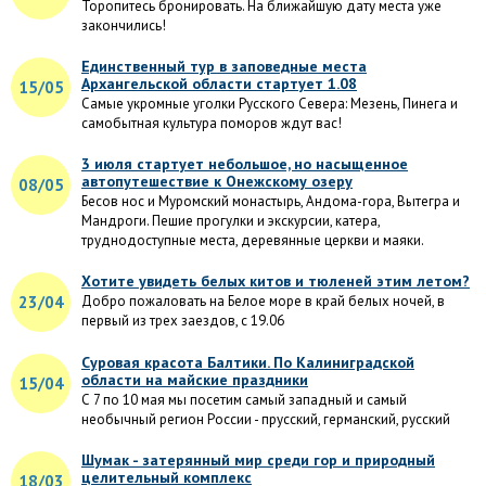
Торопитесь бронировать. На ближайшую дату места уже
закончились!
Единственный тур в заповедные места
Архангельской области стартует 1.08
15/05
Самые укромные уголки Русского Севера: Мезень, Пинега и
самобытная культура поморов ждут вас!
3 июля стартует небольшое, но насыщенное
автопутешествие к Онежскому озеру
08/05
Бесов нос и Муромский монастырь, Андома-гора, Вытегра и
Мандроги. Пешие прогулки и экскурсии, катера,
труднодоступные места, деревянные церкви и маяки.
Хотите увидеть белых китов и тюленей этим летом?
23/04
Добро пожаловать на Белое море в край белых ночей, в
первый из трех заездов, с 19.06
Суровая красота Балтики. По Калиниградской
области на майские праздники
15/04
С 7 по 10 мая мы посетим самый западный и самый
необычный регион России - прусский, германский, русский
Шумак - затерянный мир среди гор и природный
целительный комплекс
18/03