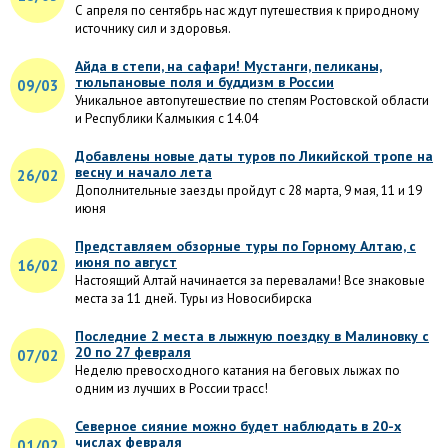
С апреля по сентябрь нас ждут путешествия к природному
источнику сил и здоровья.
Айда в степи, на сафари! Мустанги, пеликаны,
тюльпановые поля и буддизм в России
09/03
Уникальное автопутешествие по степям Ростовской области
и Республики Калмыкия с 14.04
Добавлены новые даты туров по Ликийской тропе на
весну и начало лета
26/02
Дополнительные заезды пройдут с 28 марта, 9 мая, 11 и 19
июня
Представляем обзорные туры по Горному Алтаю, с
июня по август
16/02
Настоящий Алтай начинается за перевалами! Все знаковые
места за 11 дней. Туры из Новосибирска
Последние 2 места в лыжную поездку в Малиновку с
20 по 27 февраля
07/02
Неделю превосходного катания на беговых лыжах по
одним из лучших в России трасс!
Северное сияние можно будет наблюдать в 20-х
числах февраля
01/02