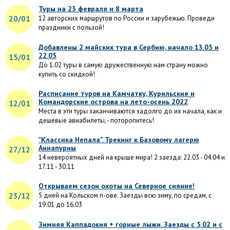
Туры на 23 февраля и 8 марта
20/01
12 авторских маршрутов по России и зарубежью. Проведи
праздники с пользой!
Добавлены 2 майских тура в Сербию, начало 13.05 и
22.05
15/01
До 1.02 туры в самую дружественную нам страну можно
купить со скидкой!
Расписание туров на Камчатку, Курильские и
Командорские острова на лето-осень 2022
12/01
Места в эти туры заканчиваются задолго до их начала, как и
дешевые авиабилеты, - поторопитесь!
"Классика Непала". Трекинг к Базовому лагерю
Аннапурны
27/12
14 невероятных дней на крыше мира! 2 заезда: 22.03 - 04.04 и
17.11 - 30.11
Открываем сезон охоты на Северное сияние!
23/12
5 дней на Кольском п-ове. Заезды всю зиму, по средам, с
19.01 до 16.03
Зимняя Каппадокия + горные лыжи. Заезды с 5.02 и с