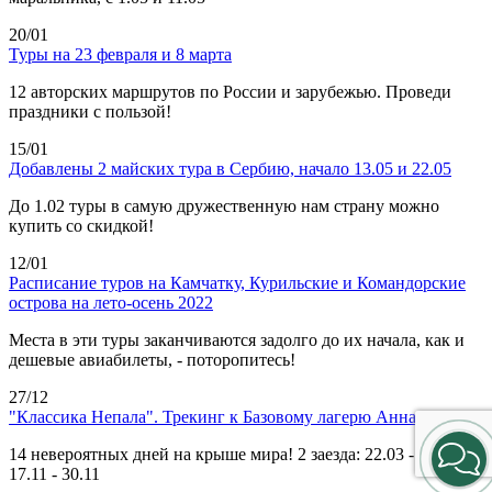
20/01
Туры на 23 февраля и 8 марта
12 авторских маршрутов по России и зарубежью. Проведи
праздники с пользой!
15/01
Добавлены 2 майских тура в Сербию, начало 13.05 и 22.05
До 1.02 туры в самую дружественную нам страну можно
купить со скидкой!
12/01
Расписание туров на Камчатку, Курильские и Командорские
острова на лето-осень 2022
Места в эти туры заканчиваются задолго до их начала, как и
дешевые авиабилеты, - поторопитесь!
27/12
"Классика Непала". Трекинг к Базовому лагерю Аннапурны
14 невероятных дней на крыше мира! 2 заезда: 22.03 - 04.04 и
17.11 - 30.11