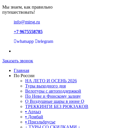
Мы знаем, как правильно
путешествовать!
info@mirsg.ru
+7 9675558785
whatsapp
telegram
Заказать звонок
Главная
По России
НА ЛЕТО И ОСЕНЬ 2026
Туры выходного дня
Велотуры с автоподдержкой
По Неве и Финскому заливу
Ǫ Воздушные шары в июне Ǫ
ТРЕККИНГИ БЕЗ РЮКЗАКОВ
▪ Архыз
▪ Домбай
▪ Приэльбрусье
↓ ТУРЫ СО СКИДКАМИ ↓