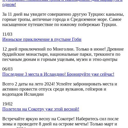
одном!
За 11 дней вы увидите совершенно другую Турцию: каньоны,
горные тропы, античные города и Средиземное море. Самое
насыщенное путешествие по южному побережью Турции.
11/03
Июньское приключение в пустыне Гоби
12 дней приключений по Монголии. Только в июне! Древние
буддийские монастыри, национальные парки, треккинги по
песчаным дюнам и горным ущельям, музеи и этно-центры
06/03
Последние 3 места в Исландию! Бронируйте уже сейчас!
Всего 2 даты на лето 2024! Успейте забронировать места и
активно провести отпуск среди вулканов, гейзеров и
водопадов Исландии
19/02
Полетели на Сокотру уже этой весной!
Встречайте яркую весну на Сокотре! Наберитесь сил после
зимы и проведите 8 дней на острове мечты! Только март и