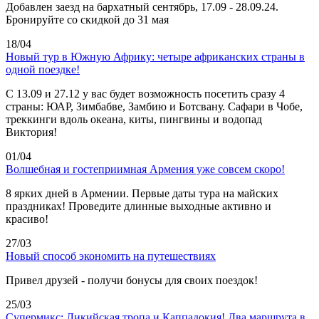
Добавлен заезд на бархатный сентябрь, 17.09 - 28.09.24.
Бронируйте со скидкой до 31 мая
18/04
Новый тур в Южную Африку: четыре африканских страны в
одной поездке!
C 13.09 и 27.12 у вас будет возможность посетить сразу 4
страны: ЮАР, Зимбабве, Замбию и Ботсвану. Сафари в Чобе,
треккинги вдоль океана, киты, пингвины и водопад
Виктория!
01/04
Волшебная и гостеприимная Армения уже совсем скоро!
8 ярких дней в Армении. Первые даты тура на майских
праздниках! Проведите длинные выходные активно и
красиво!
27/03
Новый способ экономить на путешествиях
Привел друзей - получи бонусы для своих поездок!
25/03
Супермикс: Ликийская тропа и Каппадокия! Два маршрута в