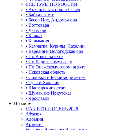
ВСЕ ТУРЫ ПО РОССИИ
▪ Архангельск обл. и Север
▪ Байкал. Лето
▪ Бесов Нос, Андома-гора
▪ Воттовара
▪ Дагестан
▪ Кавказ
▪ Калмыкия
▪ Камчатка, Курилы, Сахалин
▪ Карелия и Вологодская обл.
▪ По Волге на яхте
▪ По Ладожскому озеру
▪ По Онежскому озеру на яхте
▪ Псковская область
▪ Соловки и Белое море летом
▪ Тува и Хакасия
▪ Шантарские острова
▪ Шумак (из Иркутска)
▪ Ярославль
По миру
НА ЛЕТО И ОСЕНЬ 2026
Абхазия
Албания
Армения
Беларусь Велотуры Экскурсии