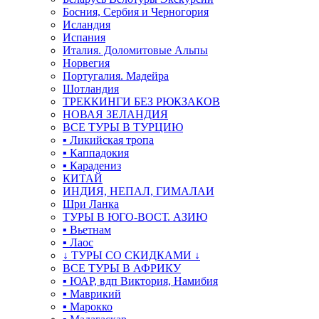
Босния, Сербия и Черногория
Исландия
Испания
Италия. Доломитовые Альпы
Норвегия
Португалия. Мадейра
Шотландия
ТРЕККИНГИ БЕЗ РЮКЗАКОВ
НОВАЯ ЗЕЛАНДИЯ
ВСЕ ТУРЫ В ТУРЦИЮ
▪ Ликийская тропа
▪ Каппадокия
▪ Карадениз
КИТАЙ
ИНДИЯ, НЕПАЛ, ГИМАЛАИ
Шри Ланка
ТУРЫ В ЮГО-ВОСТ. АЗИЮ
▪ Вьетнам
▪ Лаос
↓ ТУРЫ СО СКИДКАМИ ↓
ВСЕ ТУРЫ В АФРИКУ
▪ ЮАР, вдп Виктория, Намибия
▪ Маврикий
▪ Марокко