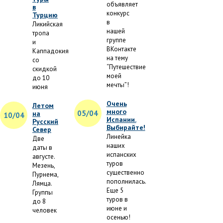
объявляет
в
конкурс
Турцию
в
Ликийская
нашей
тропа
группе
и
ВКонтакте
Каппадокия
на тему
со
“Путешествие
скидкой
моей
до 10
мечты”!
июня
Очень
Летом
много
05/04
на
10/04
Испании.
Русский
Выбирайте!
Север
Линейка
Две
наших
даты в
испанских
августе.
туров
Мезень,
существенно
Пурнема,
пополнилась.
Лямца.
Еще 5
Группы
туров в
до 8
июне и
человек
осенью!