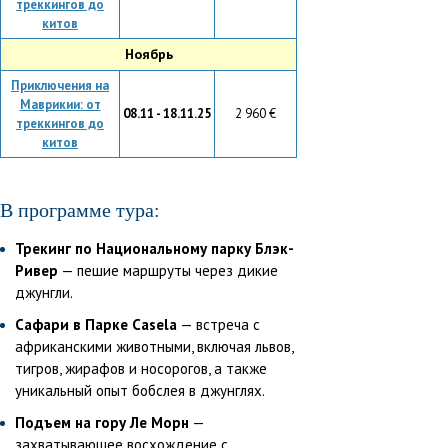
треккингов до
китов
Ноябрь
Приключения на
Маврикии: от
08.11 - 18.11.25
2 960 €
треккингов до
китов
В программе тура:
Трекинг по Национальному парку Блэк-
Ривер
— пешие маршруты через дикие
джунгли.
Сафари в Парке Casela
— встреча с
африканскими животными, включая львов,
тигров, жирафов и носорогов, а также
уникальный опыт бобслея в джунглях.
Подъем на гору Ле Морн
—
захватывающее восхождение с