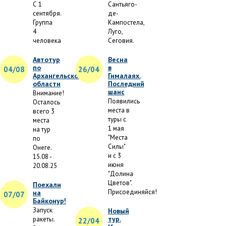
С 1
Сантьяго-
сентября.
де-
Группа
Кампостела,
4
Луго,
человека
Сеговия.
Автотур
Весна
по
в
04/08
26/04
Архангельской
Гималаях.
области
Последний
шанс
Внимание!
Появились
Осталось
места в
всего 3
туры с
места
1 мая
на тур
"Места
по
Силы"
Онеге.
и с 3
15.08 -
июня
20.08.25
"Долина
Цветов".
Поехали
Присоединяйся!
на
07/07
Байконур!
Запуск
Новый
тур.
ракеты.
22/04