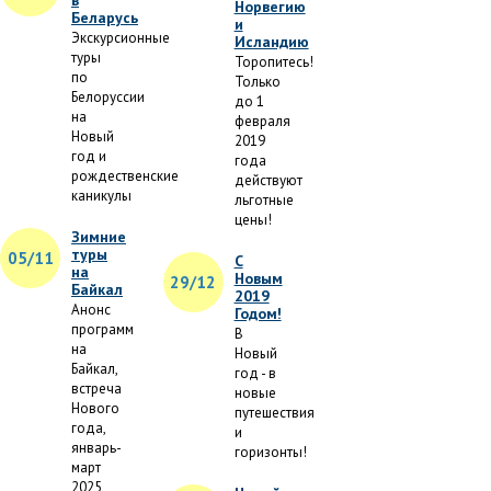
в
Норвегию
Беларусь
и
Экскурсионные
Исландию
туры
Торопитесь!
по
Только
Белоруссии
до 1
на
февраля
Новый
2019
год и
года
рождественские
действуют
каникулы
льготные
цены!
Зимние
туры
05/11
С
на
Новым
29/12
Байкал
2019
Анонс
Годом!
программ
В
на
Новый
Байкал,
год - в
встреча
новые
Нового
путешествия
года,
и
январь-
горизонты!
март
2025