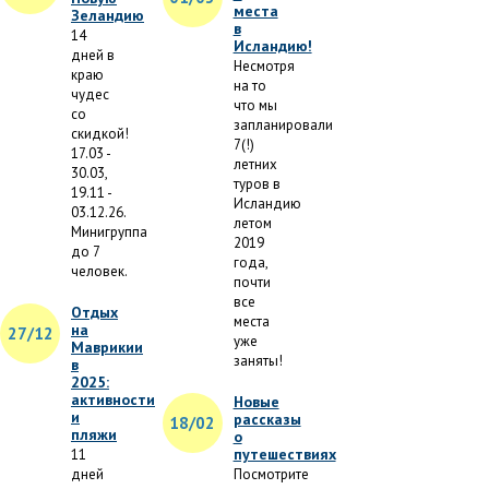
места
Зеландию
в
14
Исландию!
дней в
Несмотря
краю
на то
чудес
что мы
со
запланировали
скидкой!
7(!)
17.03 -
летних
30.03,
туров в
19.11 -
Исландию
03.12.26.
летом
Минигруппа
2019
до 7
года,
человек.
почти
все
Отдых
места
на
27/12
уже
Маврикии
заняты!
в
2025:
активности
Новые
и
рассказы
18/02
пляжи
о
путешествиях
11
дней
Посмотрите