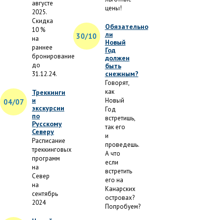
августе
цены!
2025.
Скидка
Обязательно
10 %
ли
30/10
на
Новый
раннее
Год
бронирование
должен
до
быть
снежным?
31.12.24.
Говорят,
как
Треккинги
и
Новый
04/07
экскурсии
Год
по
встретишь,
Русскому
так его
Северу
и
Расписание
проведешь.
треккинговых
А что
программ
если
на
встретить
Север
его на
на
Канарских
сентябрь
островах?
2024
Попробуем?