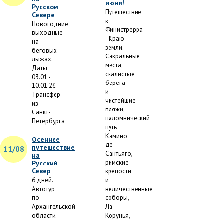
июня!
Русском
Путешествие
Севере
к
Новогодние
Финистрерра
выходные
- Краю
на
земли.
беговых
Сакральные
лыжах.
места,
Даты
скалистые
03.01 -
берега
10.01.26.
и
Трансфер
чистейшие
из
пляжи,
Санкт-
паломнический
Петербурга
путь
Камино
Осеннее
де
путешествие
11/08
Сантьяго,
на
римские
Русский
Север
крепости
6 дней.
и
Автотур
величественные
по
соборы,
Архангельской
Ла
области.
Корунья,