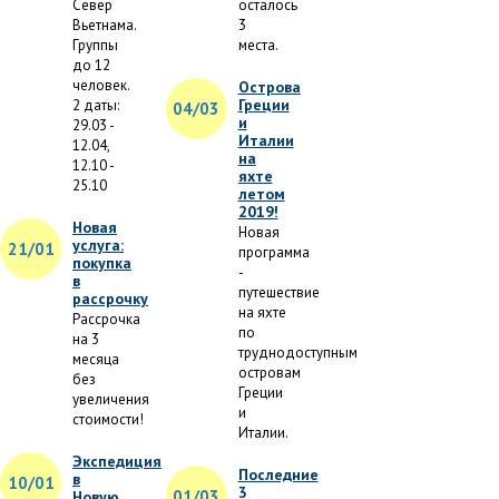
Север
осталось
Вьетнама.
3
Группы
места.
до 12
человек.
Острова
Греции
2 даты:
04/03
и
29.03 -
Италии
12.04,
на
12.10 -
яхте
25.10
летом
2019!
Новая
Новая
услуга:
21/01
программа
покупка
-
в
путешествие
рассрочку
на яхте
Рассрочка
по
на 3
труднодоступным
месяца
островам
без
Греции
увеличения
и
стоимости!
Италии.
Экспедиция
Последние
в
10/01
3
01/03
Новую