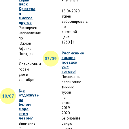
5.04.2020
парк
–
Крюгера
18.04.2020
и
Успей
многое
забронировать
другое
по
Расширяем
льготной
направление
цене
по
1250 $!
Южной
Африке!
Расписание
Поездка
зимних
03/09
к
поездок
Драконовым
уже
горам
готово!
уже в
Появилось
сентябре!
расписание
зимних
Где
туров
отдохнуть
10/07
на
на
сезон
Белом
2019-
море
2020.
этим
летом?
Выбирайте
Внимание!
самую
2
яркую