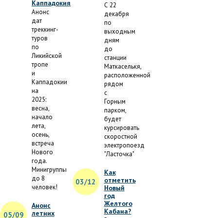
Каппадокия
С 22
Анонс
декабря
дат
по
треккинг-
выходным
туров
дням
по
до
Ликийской
станции
тропе
Маткаселькя,
и
расположенной
Каппадокии
рядом
на
с
2025:
Горным
весна,
парком,
начало
будет
лета,
курсировать
осень,
скоростной
встреча
электропоезд
Нового
"Ласточка"
года.
Минигруппы
Как
до 8
отметить
03/12
человек!
Новый
год
Желтого
Анонс
Кабана?
летних
05/09