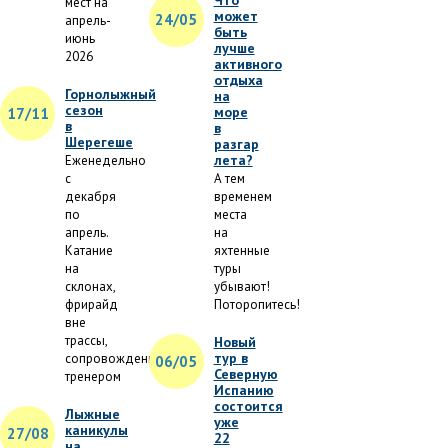
Что
мест на
может
24/05
апрель-
быть
июнь
лучше
2026
активного
отдыха
Горнолыжный
на
сезон
море
17/11
в
в
Шерегеше
разгар
лета?
Еженедельно
с
А тем
декабря
временем
по
места
апрель.
на
Катание
яхтенные
на
туры
склонах,
убывают!
фрирайд
Поторопитесь!
вне
трассы,
Новый
тур в
сопровождение
06/05
Северную
тренером
Испанию
состоится
Лыжные
уже
каникулы
27/08
22
на