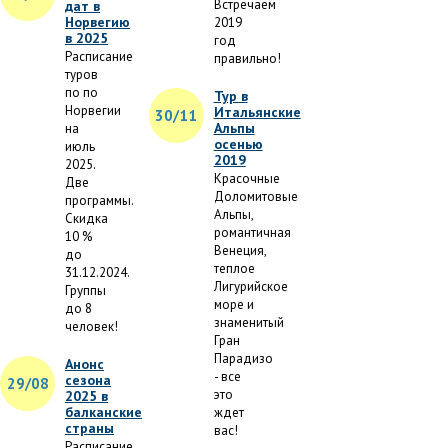
Встречаем
дат в
Норвегию
2019
в 2025
год
Расписание
правильно!
туров
по по
Тур в
Норвегии
Итальянские
30/11
Альпы
на
осенью
июль
2019
2025.
Красочные
Две
Доломитовые
программы.
Альпы,
Скидка
романтичная
10 %
Венеция,
до
теплое
31.12.2024.
Лигурийское
Группы
море и
до 8
знаменитый
человек!
Гран
Парадизо
Анонс
- все
сезона
29/08
это
2025 в
балканские
ждет
страны
вас!
Расписание