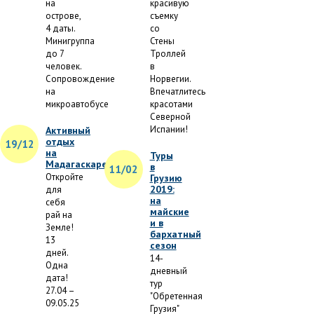
на
красивую
острове,
съемку
4 даты.
со
Минигруппа
Стены
до 7
Троллей
человек.
в
Сопровождение
Норвегии.
на
Впечатлитесь
микроавтобусе
красотами
Северной
Испании!
Активный
отдых
19/12
на
Туры
Мадагаскаре
в
11/02
Откройте
Грузию
2019:
для
на
себя
майские
рай на
и в
Земле!
бархатный
13
сезон
дней.
14-
Одна
дневный
дата!
тур
27.04 –
"Обретенная
09.05.25
Грузия"