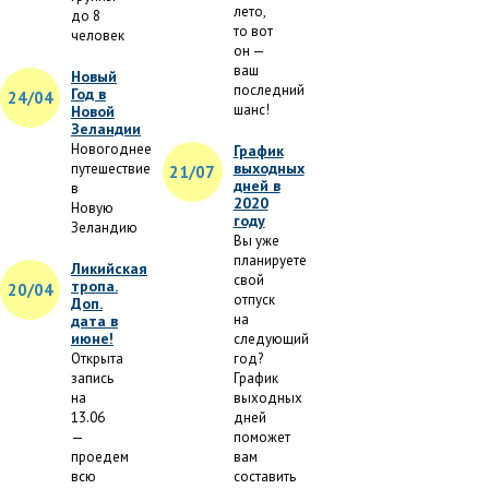
лето,
до 8
то вот
человек
он —
ваш
Новый
последний
Год в
24/04
шанс!
Новой
Зеландии
Новогоднее
График
выходных
путешествие
21/07
дней в
в
2020
Новую
году
Зеландию
Вы уже
планируете
Ликийская
свой
тропа.
20/04
отпуск
Доп.
на
дата в
июне!
следующий
Открыта
год?
запись
График
на
выходных
13.06
дней
—
поможет
проедем
вам
всю
составить