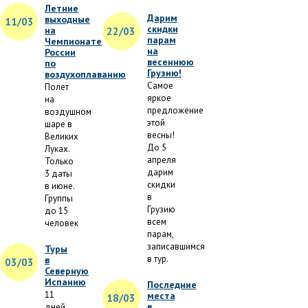
Летние
Дарим
выходные
11/03
скидки
на
22/03
парам
Чемпионате
на
России
весеннюю
по
Грузию!
воздухоплаванию
Самое
Полет
яркое
на
предложение
воздушном
этой
шаре в
весны!
Великих
До 5
Луках.
апреля
Только
дарим
3 даты
скидки
в июне.
в
Группы
Грузию
до 15
всем
человек
парам,
записавшимся
Туры
в тур.
в
03/03
Северную
Испанию
Последние
11
места
18/03
в
дней.