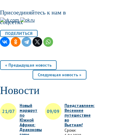
Присоединяйтесь к нам в
соцсетях
« Предыдущая новость
Следующая новость »
Новости
Новый
Представляем:
маршрут
Весеннее
21/07
09/09
по
путешествие
Южной
во
Африке:
Вьетнам!
Драконовы
Сроки:
горы,