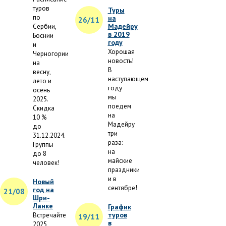
туров
Туры
по
на
26/11
Мадейру
Сербии,
в 2019
Боснии
году
и
Хорошая
Черногории
новость!
на
В
весну,
наступающем
лето и
году
осень
мы
2025.
поедем
Скидка
на
10 %
Мадейру
до
три
31.12.2024.
раза:
Группы
на
до 8
майские
человек!
праздники
и в
Новый
сентябре!
год на
21/08
Шри-
Ланке
График
туров
Встречайте
19/11
в
2025