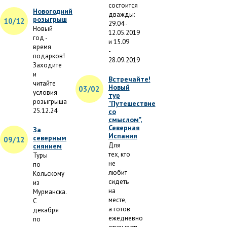
состоится
Новогодний
дважды:
розыгрыш
10/12
29.04 -
Новый
12.05.2019
год -
и 15.09
время
-
подарков!
28.09.2019
Заходите
и
Встречайте!
читайте
Новый
03/02
условия
тур
розыгрыша
"Путешествие
25.12.24
со
смыслом",
Северная
За
Испания
северным
09/12
Для
сиянием
тех, кто
Туры
не
по
любит
Кольскому
сидеть
из
на
Мурманска.
месте,
С
а готов
декабря
ежедневно
по