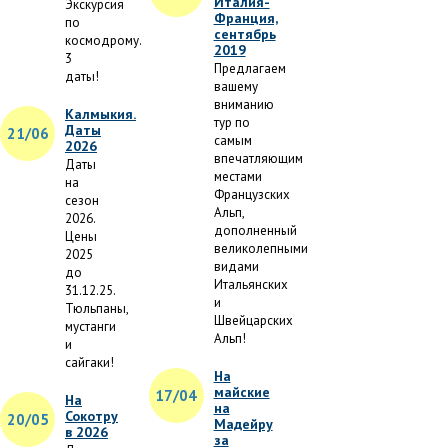
Италия-
Экскурсия
Франция,
по
сентябрь
космодрому.
2019
3
Предлагаем
даты!
вашему
вниманию
Калмыкия.
тур по
Даты
21/06
самым
2026
впечатляющим
Даты
местами
на
Французских
сезон
Альп,
2026.
дополненный
Цены
великолепными
2025
видами
до
Итальянских
31.12.25.
и
Тюльпаны,
Швейцарских
мустанги
Альп!
и
сайгаки!
На
майские
17/04
На
на
Сокотру
20/05
Мадейру
в 2026
за