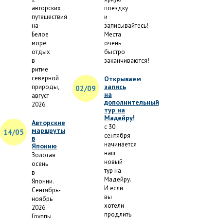
авторских
поездку
путешествия
и
на
записывайтесь!
Белое
Места
море:
очень
отдых
быстро
в
заканчиваются!
ритме
северной
Открываем
запись
природы,
02/09
на
август
дополнительный
2026
тур на
Мадейру!
Авторские
с 30
маршруты
14/05
сентября
в
начинается
Японию
наш
Золотая
новый
осень
тур на
в
Мадейру.
Японии.
И если
Сентябрь-
вы
ноябрь
хотели
2026.
продлить
Группы