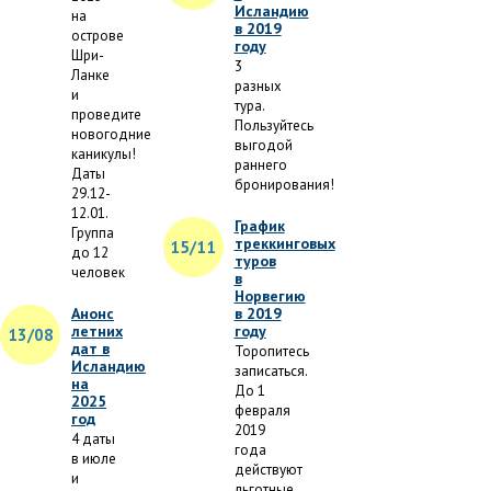
Исландию
на
в 2019
острове
году
Шри-
3
Ланке
разных
и
тура.
проведите
Пользуйтесь
новогодние
выгодой
каникулы!
раннего
Даты
бронирования!
29.12-
12.01.
График
Группа
треккинговых
15/11
до 12
туров
человек
в
Норвегию
Анонс
в 2019
летних
году
13/08
дат в
Торопитесь
Исландию
записаться.
на
До 1
2025
февраля
год
2019
4 даты
года
в июле
действуют
и
льготные