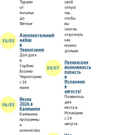
Турцию
свой
от
отпуск
Антальи
так,
до
чтобы
Фетхие
вы
смогли
отдохнуть
Дополнительный
набор
как
30/03
в
можно
Черногорию
дольше.
Доп.дата
в
Прекрасная
Сербию
возможность
09/07
Боснию
попасть
в
Черногорию
Исландию
с 16
в
июня
августе!
Появилось
Весна
два
2026 в
06/03
места в
Калмыкии
Исландию
Калмыкия,
с 14
программы
августа
и
количество