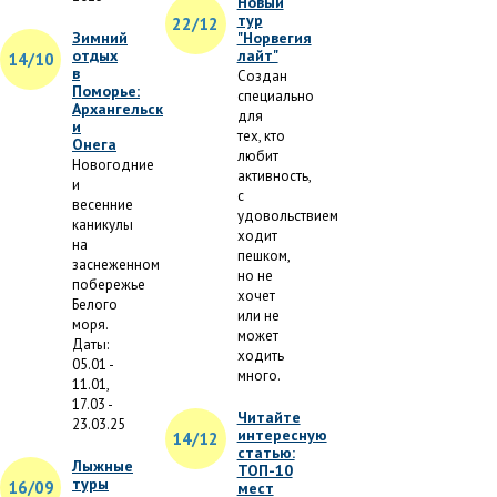
Новый
тур
22/12
Зимний
"Норвегия
отдых
лайт"
14/10
в
Создан
Поморье:
специально
Архангельск
для
и
тех, кто
Онега
любит
Новогодние
активность,
и
с
весенние
удовольствием
каникулы
ходит
на
пешком,
заснеженном
но не
побережье
хочет
Белого
или не
моря.
может
Даты:
ходить
05.01 -
много.
11.01,
17.03 -
Читайте
23.03.25
интересную
14/12
статью:
Лыжные
ТОП-10
туры
16/09
мест