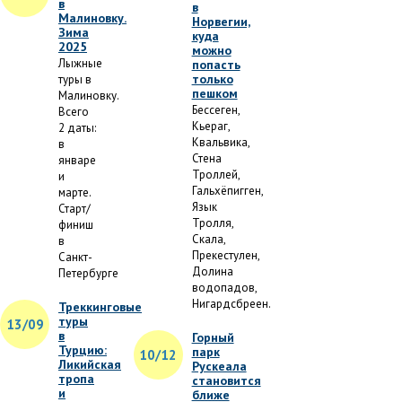
в
в
Малиновку.
Норвегии,
Зима
куда
2025
можно
Лыжные
попасть
только
туры в
пешком
Малиновку.
Бессеген,
Всего
Кьераг,
2 даты:
Квальвика,
в
Стена
январе
Троллей,
и
Гальхёпигген,
марте.
Язык
Старт/
Тролля,
финиш
Скала,
в
Прекестулен,
Санкт-
Долина
Петербурге
водопадов,
Нигардсбреен.
Треккинговые
туры
13/09
в
Горный
Турцию:
парк
10/12
Ликийская
Рускеала
тропа
становится
и
ближе