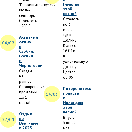
Гималаи
Треккинги+экскурсии.
этой
Июль-
весной
сентябрь.
Осталось
Стоимость
по 3
1500 €
места в
тур в
Активный
Долину
отдых
06/02
Куллу с
в
16.04 и
Сербии,
Боснии
в
и
удивительную
Черногории
Долину
Скидки
Цветов
на
с 3.06
раннее
бронирование
Поторопитесь
продлены
попасть
14/03
до 1
в
Ирландию
марта!
этой
весной!
Отдых
В тур с
во
27/01
5 по 12
Вьетнаме
в 2025
мая