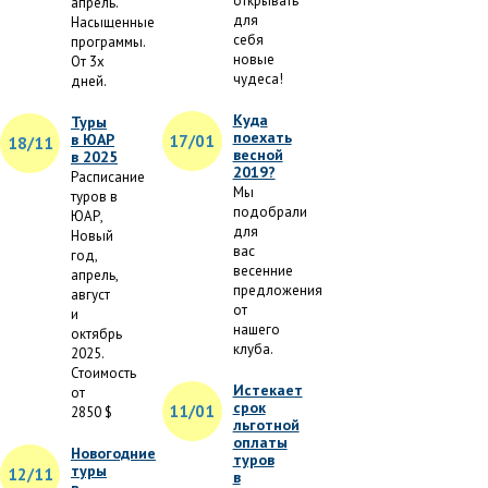
открывать
апрель.
для
Насыщенные
себя
программы.
новые
От 3х
чудеса!
дней.
Куда
Туры
поехать
в ЮАР
17/01
18/11
весной
в 2025
2019?
Расписание
Мы
туров в
подобрали
ЮАР,
для
Новый
вас
год,
весенние
апрель,
предложения
август
от
и
нашего
октябрь
клуба.
2025.
Стоимость
Истекает
от
срок
11/01
2850 $
льготной
оплаты
Новогодние
туров
туры
12/11
в