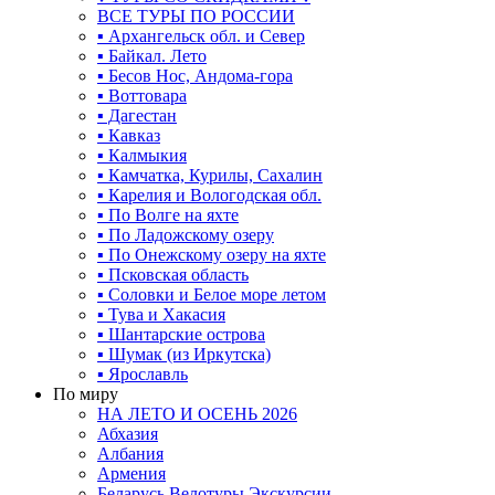
ВСЕ ТУРЫ ПО РОССИИ
▪ Архангельск обл. и Север
▪ Байкал. Лето
▪ Бесов Нос, Андома-гора
▪ Воттовара
▪ Дагестан
▪ Кавказ
▪ Калмыкия
▪ Камчатка, Курилы, Сахалин
▪ Карелия и Вологодская обл.
▪ По Волге на яхте
▪ По Ладожскому озеру
▪ По Онежскому озеру на яхте
▪ Псковская область
▪ Соловки и Белое море летом
▪ Тува и Хакасия
▪ Шантарские острова
▪ Шумак (из Иркутска)
▪ Ярославль
По миру
НА ЛЕТО И ОСЕНЬ 2026
Абхазия
Албания
Армения
Беларусь Велотуры Экскурсии