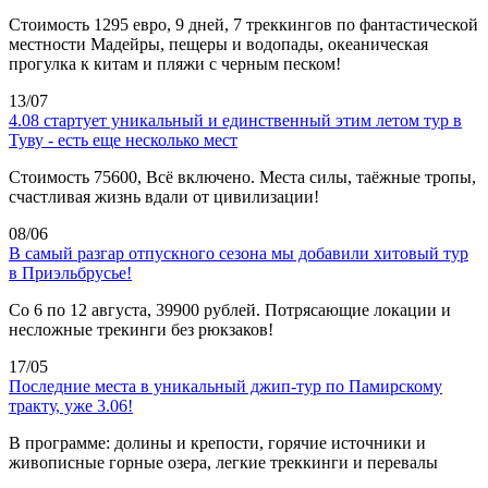
Стоимость 1295 евро, 9 дней, 7 треккингов по фантастической
местности Мадейры, пещеры и водопады, океаническая
прогулка к китам и пляжи с черным песком!
13/07
4.08 стартует уникальный и единственный этим летом тур в
Туву - есть еще несколько мест
Стоимость 75600, Всё включено. Места силы, таёжные тропы,
счастливая жизнь вдали от цивилизации!
08/06
В самый разгар отпускного сезона мы добавили хитовый тур
в Приэльбрусье!
Со 6 по 12 августа, 39900 рублей. Потрясающие локации и
несложные трекинги без рюкзаков!
17/05
Последние места в уникальный джип-тур по Памирскому
тракту, уже 3.06!
В программе: долины и крепости, горячие источники и
живописные горные озера, легкие треккинги и перевалы