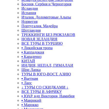
Босния, Сербия и Черногория
Исландия
Испания
Италия. Доломитовые Альпы
Норвегия
Португалия. Мадейра
Шотландия
ТРЕККИНГИ БЕЗ РЮКЗАКОВ
НОВАЯ ЗЕЛАНДИЯ
ВСЕ ТУРЫ В ТУРЦИЮ
▪ Ликийская тропа
▪ Каппадокия
▪ Карадениз
КИТАЙ
ИНДИЯ, НЕПАЛ, ГИМАЛАИ
Шри Ланка
ТУРЫ В ЮГО-ВОСТ. АЗИЮ
▪ Вьетнам
▪ Лаос
↓ ТУРЫ СО СКИДКАМИ ↓
ВСЕ ТУРЫ В АФРИКУ
▪ ЮАР, вдп Виктория, Намибия
▪ Маврикий
▪ Марокко