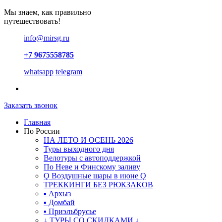
Мы знаем, как правильно
путешествовать!
info@mirsg.ru
+7 9675558785
whatsapp
telegram
Заказать звонок
Главная
По России
НА ЛЕТО И ОСЕНЬ 2026
Туры выходного дня
Велотуры с автоподдержкой
По Неве и Финскому заливу
Ǫ Воздушные шары в июне Ǫ
ТРЕККИНГИ БЕЗ РЮКЗАКОВ
▪ Архыз
▪ Домбай
▪ Приэльбрусье
↓ ТУРЫ СО СКИДКАМИ ↓