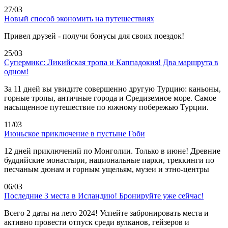
27/03
Новый способ экономить на путешествиях
Привел друзей - получи бонусы для своих поездок!
25/03
Супермикс: Ликийская тропа и Каппадокия! Два маршрута в
одном!
За 11 дней вы увидите совершенно другую Турцию: каньоны,
горные тропы, античные города и Средиземное море. Самое
насыщенное путешествие по южному побережью Турции.
11/03
Июньское приключение в пустыне Гоби
12 дней приключений по Монголии. Только в июне! Древние
буддийские монастыри, национальные парки, треккинги по
песчаным дюнам и горным ущельям, музеи и этно-центры
06/03
Последние 3 места в Исландию! Бронируйте уже сейчас!
Всего 2 даты на лето 2024! Успейте забронировать места и
активно провести отпуск среди вулканов, гейзеров и