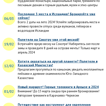
буддийские монастыри, национальные парки, треккинги по
песчаным дюнам и горным ущельям, музеи и этно-центры
Последние 3 места в Исландию! Бронируйте уже
сейчас!
06/03
Всего 2 даты на лето 2024! Успейте забронировать места и
активно провести отпуск среди вулканов, гейзеров и
водопадов Исландии
Полетели на Сокотру уже этой весной!
19/02
Встречайте яркую весну на Сокотре! Наберитесь сил после
зимы и проведите 8 дней на острове мечты! Только март и
апрель 2024
Хотите оказаться на другой планете? Полетели в
Казахский Мангистау!
12/02
Предлагаем прогуляться по каньонам, увидеть инопланетные
пейзажи и древние окаменелости Юго-Западного
Казахстана
Новый маршрут! Горные треккинги в Архызе в 2024
01/02
Внимание! До 15 марта скидка при раннем бронировании!
Авторские треккинги в Карачаево-Черкесии
Путешествие как инструмент для укрепления