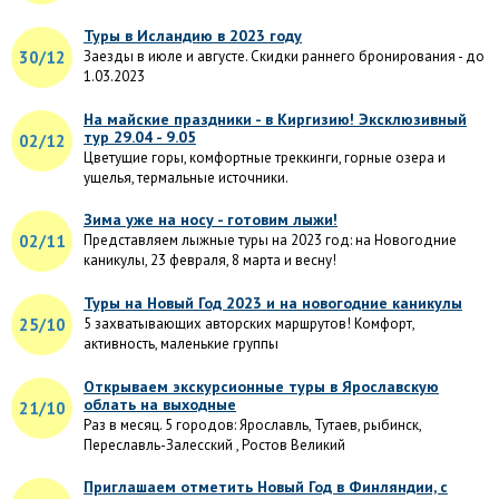
Туры в Исландию в 2023 году
30/12
Заезды в июле и августе. Скидки раннего бронирования - до
1.03.2023
На майские праздники - в Киргизию! Эксклюзивный
тур 29.04 - 9.05
02/12
Цветущие горы, комфортные треккинги, горные озера и
ущелья, термальные источники.
Зима уже на носу - готовим лыжи!
02/11
Представляем лыжные туры на 2023 год: на Новогодние
каникулы, 23 февраля, 8 марта и весну!
Туры на Новый Год 2023 и на новогодние каникулы
25/10
5 захватывающих авторских маршрутов! Комфорт,
активность, маленькие группы
Открываем экскурсионные туры в Ярославскую
облать на выходные
21/10
Раз в месяц. 5 городов: Ярославль, Тутаев, рыбинск,
Переславль-Залесский , Ростов Великий
Приглашаем отметить Новый Год в Финляндии, с