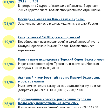
29.12 по 7.01
01/09
В программе 2 курорта: Уккохалла и Пальякка. Встречаем
2023 в царстве снега! Количество участников ограничено.
Последние места на Камчатку и Курилы!
31/07
Заканчиваются места в самые удаленные уголки России
Суперновость! 16.08 едем в Норвегию!
19/07
Возобновляем наш классический и самый хитовый тур - в
Южную Норвегию с Языком Тролля! Количество мест
ограничено.
Приглашаем исследовать Терский берег Белого моря
17/06
Море, сопки, этнография. Треккинги и экскурсии. Морская
прогулка. С 03.07, 07.08, 28.08
Активный и комфортный тур по Крыму! Экскурсии,
море, треккинги
11/06
Мы знаем не только как путешествовать по Крыму, но и как
добраться до него! С 18.06, 08.07, 25.07, 15.08
Долгожданная новость: расписание туров по
Кольскому полуострову на лето 2022
26/05
В этом году ставшие "хитом" туры состоятся с 09.07, 17.07,