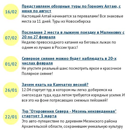
Представляем обзорные туры по Горному Алтаю, с
июня по август
16/02
Настоящий Алтай начинается за перевалами! Все знаковые
места за 11 дней. Туры из Новосибирска
Последние 2 места в лыжную поездку в Малиновку с
20 по 27 февраля
07/02
Неделю превосходного катания на беговых лыжах по
одним из лучших в России трасс!
Северное сияние можно будет наблюдать в 20-х
числах февраля
01/02
Не упустите реальный шанс посмотреть яркое и красочное
Полярное сияние!
Зачем ехать на Камчатку весной?
26/01
12.04 стартует тур, в котором мы легко доберемся на
снегоходах туда, куда летом требуются изрядные усилия. И
все это на фоне потрясающих снежных пейзажей!
Тур "Откровения Севера - Мезень неизведанная"
стартует 3 марта
22/01
Это авто-путешествие по деревням Мезенского района
Архангельской области, сохранившим уникальную культуру