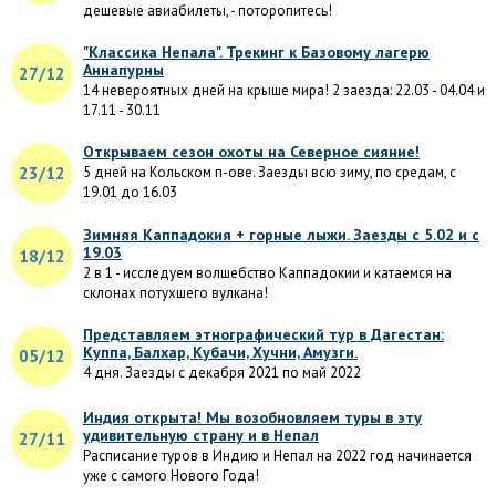
дешевые авиабилеты, - поторопитесь!
"Классика Непала". Трекинг к Базовому лагерю
Аннапурны
27/12
14 невероятных дней на крыше мира! 2 заезда: 22.03 - 04.04 и
17.11 - 30.11
Открываем сезон охоты на Северное сияние!
23/12
5 дней на Кольском п-ове. Заезды всю зиму, по средам, с
19.01 до 16.03
Зимняя Каппадокия + горные лыжи. Заезды с 5.02 и с
19.03
18/12
2 в 1 - исследуем волшебство Каппадокии и катаемся на
склонах потухшего вулкана!
Представляем этнографический тур в Дагестан:
Куппа, Балхар, Кубачи, Хучни, Амузги.
05/12
4 дня. Заезды с декабря 2021 по май 2022
Индия открыта! Мы возобновляем туры в эту
удивительную страну и в Непал
27/11
Расписание туров в Индию и Непал на 2022 год начинается
уже с самого Нового Года!