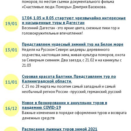
поморов, по местам съемки документального фильма
«Счастливые люди. Поморы» Дмитрия Васюкова.
17.04, 1.05 и 8.05 стартуют чрезвычайно интересные
и насыщенные туры в Дагестан
19/01
Весенний Дагестан - это яркие цвета, снежные пики гор и
головокружительные впечатления!
Представляем чудесный зимний тур на Белое море
13/01
Неделя на Русском Севере: шедевры деревянного
зодчества, настоящая зима, живая культура поморов, охота
за Северным сиянием. Два заезда, с 21.02 и на каникулы с
21.03
Суровая красота Балтики. Представляем тур по
Калиниградской области.
11/01
С 25 по 28 марта мы посетим самый западный и самый
необычный регион России - прусский, германский, русский
Новое в бронировании и аннуляции туров в
пандемию COVID-19
16/12
Важные изменения в порядке оформления туров и возврата
денежных средств
Расписание лыжных туров зимой 2021