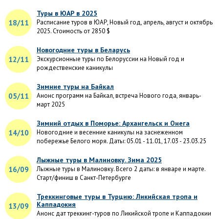
Туры в ЮАР в 2025
18/11
Расписание туров в ЮАР, Новый год, апрель, август и октябрь
2025. Стоимость от 2850 $
Новогодние туры в Беларусь
12/11
Экскурсионные туры по Белоруссии на Новый год и
рождественские каникулы
Зимние туры на Байкал
05/11
Анонс программ на Байкал, встреча Нового года, январь-
март 2025
Зимний отдых в Поморье: Архангельск и Онега
14/10
Новогодние и весенние каникулы на заснеженном
побережье Белого моря. Даты: 05.01 - 11.01, 17.03 - 23.03.25
Лыжные туры в Малиновку. Зима 2025
16/09
Лыжные туры в Малиновку. Всего 2 даты: в январе и марте.
Старт/финиш в Санкт-Петербурге
Треккинговые туры в Турцию: Ликийская тропа и
Каппадокия
13/09
Анонс дат треккинг-туров по Ликийской тропе и Каппадокии