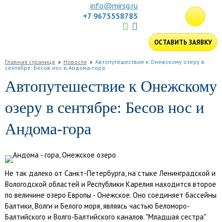
info@mirsg.ru
+7 9675558785
ГЛАВНАЯ
ОСТАВИТЬ ЗАЯВКУ
ПО
Главная страница
Новости
Автопутешествие к Онежскому озеру в
РОССИИ
ПО
сентябре: Бесов нос и Андома-гора
Автопутешествие к Онежскому
МИРУ
ПОДБОР
ТУРА
ДЛЯ
озеру в сентябре: Бесов нос и
КОМПАНИЙ
ОТЗЫВЫ
Андома-гора
БЛОГ
КЛУБ
УСЛУГИ
Не так далеко от Санкт-Петербурга, на стыке Ленинградской и
Вологодской областей и Республики Карелия находится второе
по величине озеро Европы - Онежское. Оно соединяет бассейны
Балтики, Волги и Белого моря, являясь частью Беломоро-
Балтийского и Волго-Балтийского каналов. "Младшая сестра"