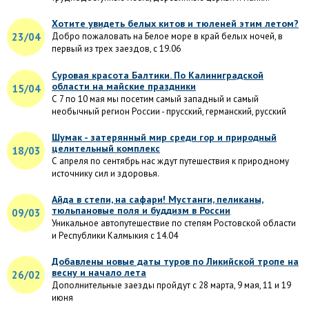
Хотите увидеть белых китов и тюленей этим летом?
23/04
Добро пожаловать на Белое море в край белых ночей, в
первый из трех заездов, с 19.06
Суровая красота Балтики. По Калиниградской
области на майские праздники
15/04
С 7 по 10 мая мы посетим самый западный и самый
необычный регион России - прусский, германский, русский
Шумак - затерянный мир среди гор и природный
целительный комплекс
18/03
С апреля по сентябрь нас ждут путешествия к природному
источнику сил и здоровья.
Айда в степи, на сафари! Мустанги, пеликаны,
тюльпановые поля и буддизм в России
09/03
Уникальное автопутешествие по степям Ростовской области
и Республики Калмыкия с 14.04
Добавлены новые даты туров по Ликийской тропе на
весну и начало лета
26/02
Дополнительные заезды пройдут с 28 марта, 9 мая, 11 и 19
июня