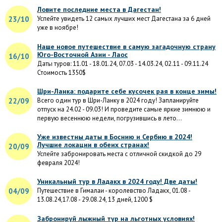
Ловите последние места в Дагестан!
23/10
Успейте увидеть 12 самых лучших мест Дагестана за 6 дней
уже в ноябре!
Наше новое путешествие в самую загадочную страну
Юго-Восточной Азии - Лаос
16/10
Даты туров: 11.01 - 18.01.24, 07.03 - 14.03.24, 02.11 - 09.11.24
Стоимость 1350$
Шри-Ланка: подарите себе кусочек рая в конце зимы!
22/09
Всего один тур в Шри-Ланку в 2024 году! Запланируйте
отпуск на 24.02 - 09.03! И проведите самые яркие зимнюю и
первую весеннюю недели, погрузившись в лето...
Уже известны даты в Боснию и Сербию в 2024!
Лучшие локации в обеих странах!
20/09
Успейте забронировать места с отличной скидкой до 29
февраля 2024!
Уникальный тур в Ладакх в 2024 году! Две даты!
04/09
Путешествие в Гималаи - королевство Ладакх, 01.08 -
13.08.24,17.08 - 29.08.24, 13 дней, 1200 $
Забронируй лыжный тур на льготных условиях!