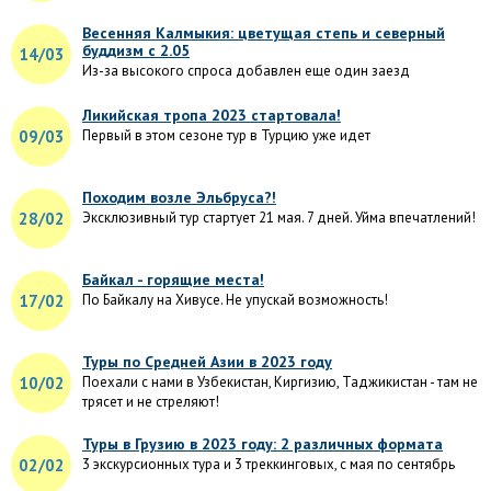
Весенняя Калмыкия: цветущая степь и северный
буддизм с 2.05
14/03
Из-за высокого спроса добавлен еще один заезд
Ликийская тропа 2023 стартовала!
09/03
Первый в этом сезоне тур в Турцию уже идет
Походим возле Эльбруса?!
28/02
Эксклюзивный тур стартует 21 мая. 7 дней. Уйма впечатлений!
Байкал - горящие места!
17/02
По Байкалу на Хивусе. Не упускай возможность!
Туры по Средней Азии в 2023 году
10/02
Поехали с нами в Узбекистан, Киргизию, Таджикистан - там не
трясет и не стреляют!
Туры в Грузию в 2023 году: 2 различных формата
02/02
3 экскурсионных тура и 3 треккинговых, с мая по сентябрь