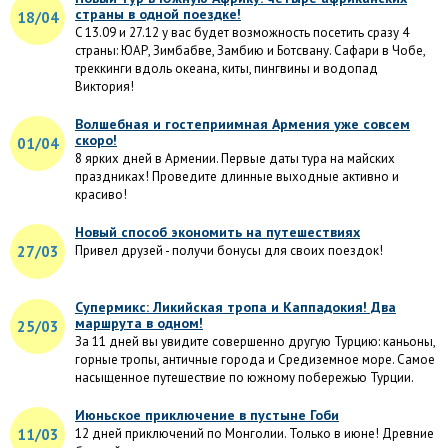
страны в одной поездке!
18/04
C 13.09 и 27.12 у вас будет возможность посетить сразу 4
страны: ЮАР, Зимбабве, Замбию и Ботсвану. Сафари в Чобе,
треккинги вдоль океана, киты, пингвины и водопад
Виктория!
Волшебная и гостеприимная Армения уже совсем
скоро!
01/04
8 ярких дней в Армении. Первые даты тура на майских
праздниках! Проведите длинные выходные активно и
красиво!
Новый способ экономить на путешествиях
27/03
Привел друзей - получи бонусы для своих поездок!
Супермикс: Ликийская тропа и Каппадокия! Два
маршрута в одном!
25/03
За 11 дней вы увидите совершенно другую Турцию: каньоны,
горные тропы, античные города и Средиземное море. Самое
насыщенное путешествие по южному побережью Турции.
Июньское приключение в пустыне Гоби
11/03
12 дней приключений по Монголии. Только в июне! Древние