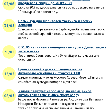
продлевает скидки до 30.09.2021
03/06
Скидка 20% предоставляется на всю продукцию магазинов
"День сурка" по промокоду.
Новый тур для любителей трекинга и свежих
локаций
31/05
17 июля мы отправляемся в Сербию, чтобы познакомиться с
этой красивой страной и вдоволь погулять в национальных
парках.
С 31.05 начинаем еженедельные туры в Дагестан, все
лето и осень
20/05
Торопитесь бронировать. На ближайшую дату места уже
закончились!
Единственный тур в заповедные места
Архангельской области стартует 1.08
15/05
Самые укромные уголки Русского Севера: Мезень, Пинега и
самобытная культура поморов ждут вас!
3 июля стартует небольшое, но насыщенное
автопутешествие к Онежскому озеру
08/05
Бесов нос и Муромский монастырь, Андома-гора, Вытегра и
Мандроги. Пешие прогулки и экскурсии, катера,
труднодоступные места, деревянные церкви и маяки.