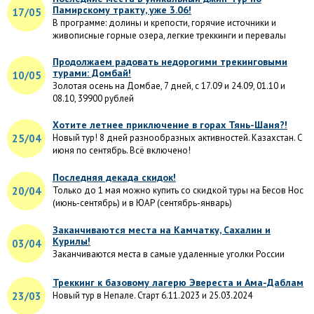
Памирскому тракту, уже 3.06!
17/05
В программе: долины и крепости, горячие источники и
живописные горные озера, легкие треккинги и перевалы
Продолжаем радовать недорогими трекинговыми
турами: Домбай!
10/05
Золотая осень на Домбае, 7 дней, с 17.09 и 24.09, 01.10 и
08.10, 39900 рублей
Хотите летнее приключение в горах Тянь-Шаня?!
25/04
Новый тур! 8 дней разнообразных активностей. Казахстан. С
июня по сентябрь. Всё включено!
Последняя декада скидок!
20/04
Только до 1 мая можно купить со скидкой туры на Бесов Нос
(июнь-сентябрь) и в ЮАР (сентябрь-январь)
Заканчиваются места на Камчатку, Сахалин и
Курилы!
03/04
Заканчиваются места в самые удаленные уголки России
Треккинг к базовому лагерю Эвереста и Ама-Даблам
23/03
Новый тур в Непале. Старт 6.11.2023 и 25.03.2024