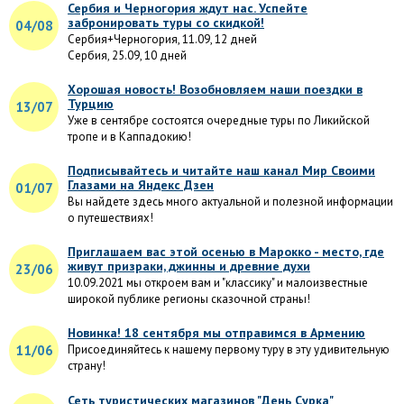
Сербия и Черногория ждут нас. Успейте
забронировать туры со скидкой!
04/08
Сербия+Черногория, 11.09, 12 дней
Сербия, 25.09, 10 дней
Хорошая новость! Возобновляем наши поездки в
Турцию
13/07
Уже в сентябре состоятся очередные туры по Ликийской
тропе и в Каппадокию!
Подписывайтесь и читайте наш канал Мир Своими
Глазами на Яндекс Дзен
01/07
Вы найдете здесь много актуальной и полезной информации
о путешествиях!
Приглашаем вас этой осенью в Марокко - место, где
живут призраки, джинны и древние духи
23/06
10.09.2021 мы откроем вам и "классику" и малоизвестные
широкой публике регионы сказочной страны!
Новинка! 18 сентября мы отправимся в Армению
11/06
Присоединяйтесь к нашему первому туру в эту удивительную
страну!
Сеть туристических магазинов "День Сурка"