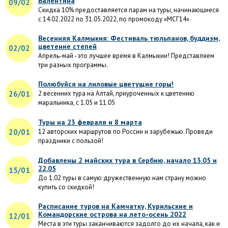
Валентина
09/02
Скидка 10% предоставляется парам на туры, начинающиеся
с 14.02.2022 по 31.05.2022, по промокоду «МСГ14»
Весенняя Калмыкия: Фестиваль тюльпанов, буддизм,
цветение степей
02/02
Апрель-май - это лучшее время в Калмыкии! Представляем
три разных программы.
Полюбуйся на лиловые цветущие горы!
26/01
2 весенних тура на Алтай, приуроченных к цветению
маральника, с 1.05 и 11.05
Туры на 23 февраля и 8 марта
20/01
12 авторских маршрутов по России и зарубежью. Проведи
праздники с пользой!
Добавлены 2 майских тура в Сербию, начало 13.05 и
22.05
15/01
До 1.02 туры в самую дружественную нам страну можно
купить со скидкой!
Расписание туров на Камчатку, Курильские и
Командорские острова на лето-осень 2022
12/01
Места в эти туры заканчиваются задолго до их начала, как и