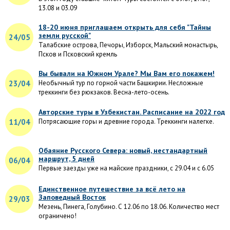
13.08 и 03.09
18-20 июня приглашаем открыть для себя "Тайны
земли русской"
24/05
Талабские острова, Печоры, Изборск, Мальский монастырь,
Псков и Псковский кремль
Вы бывали на Южном Урале? Мы Вам его покажем!
23/04
Необычный тур по горной части Башкирии. Несложные
треккинги без рюкзаков. Весна-лето-осень.
Авторские туры в Узбекистан. Расписание на 2022 год
11/04
Потрясающие горы и древние города. Треккинги налегке.
Обаяние Русского Севера: новый, нестандартный
маршрут, 5 дней
06/04
Первые заезды уже на майские праздники, с 29.04 и с 6.05
Единственное путешествие за всё лето на
Заповедный Восток
29/03
Мезень, Пинега, Голубино. С 12.06 по 18.06. Количество мест
ограничено!