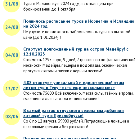
31/08
Туры в Малиновку в 2024 году, льготная цена при
бронировании до 1 октября!
Появилось расписание туров в Норвегию и Исландию
на 2024 год
24/08
Не упустите возможность забронировать туры по льготной
цене (до 1.01.2024) !
Стартует долгожданный тур на остров Мадейру! с
12.10.2023
04/08
Стоимость 1295 евро, 9 дней, 7 треккингов по фантастической
местности Мадейры, пещеры и водопады, океаническая
прогулка к китам и пляжи с черным песком!
4.08 стартует уникальный и единственный этим
летом тур в Туву - есть еще несколько мест
13/07
Стоимость 75600, Всё включено. Места силы, таёжные тропы,
счастливая жизнь вдали от цивилизации!
В самый разгар отпускного сезона мы добавили
хитовый тур в Приэльбрусье!
08/06
Со 6 по 12 августа, 39900 рублей. Потрясающие локации и
несложные трекинги без рюкзаков!
Последние места в уникальный джип-тур по