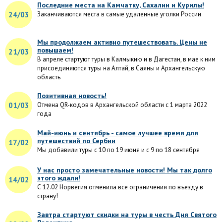
Последние места на Камчатку, Сахалин и Курилы!
24/03
Заканчиваются места в самые удаленные уголки России
Мы продолжаем активно путешествовать. Цены не
повышаем!
21/03
В апреле стартуют туры в Калмыкию и в Дагестан, в мае к ним
присоединяются туры на Алтай, в Саяны и Архангельскую
область
Позитивная новость!
01/03
Отмена QR-кодов в Архангельской области с 1 марта 2022
года
Май-июнь и сентябрь - самое лучшее время для
путешествий по Сербии
17/02
Мы добавили туры с 10 по 19 июня и с 9 по 18 сентября
У нас просто замечательные новости! Мы так долго
этого ждали!
14/02
С 12.02 Норвегия отменила все ограничения по въезду в
страну!
Завтра стартуют скидки на туры в честь Дня Святого