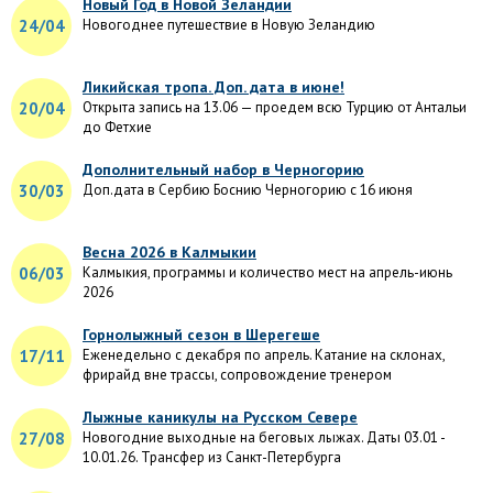
Новый Год в Новой Зеландии
24/04
Новогоднее путешествие в Новую Зеландию
Ликийская тропа. Доп. дата в июне!
20/04
Открыта запись на 13.06 — проедем всю Турцию от Антальи
до Фетхие
Дополнительный набор в Черногорию
30/03
Доп.дата в Сербию Боснию Черногорию с 16 июня
Весна 2026 в Калмыкии
06/03
Калмыкия, программы и количество мест на апрель-июнь
2026
Горнолыжный сезон в Шерегеше
17/11
Еженедельно с декабря по апрель. Катание на склонах,
фрирайд вне трассы, сопровождение тренером
Лыжные каникулы на Русском Севере
27/08
Новогодние выходные на беговых лыжах. Даты 03.01 -
10.01.26. Трансфер из Санкт-Петербурга