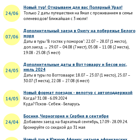
Новый тур! Открываем для вас Полярный Урал!
24/06
Только 2 даты путешествия на Ямал с проживанием в семье
оленеводов! Ближайшая с 3 июля!
Дополнительный заезд в Онегу на побережье Белого
моря
07/06
Даты в туры "В гостях у поморов": 22.07 – 28.07 (1 место),
доп.заезд → 29.07 – 04.08 (7 мест), 05.08 – 11.08 (2 места),
19.08 - 25.08 (5 мест)
Дополнительные даты в Воттоваару и Бесов нос,
июль 2024
24/05
Даты в туры по Воттовааре: 18.07 – 23.07 (1 место), 25.07 –
30.07 (3 места), 22.08 – 27.08 (6 мест)
Новый формат поездок - велотур с автоподдержкой
14/05
Когда? 31.08 - 6.09.2024
Куда? Псков- Себеж - Беларусь
Босния, Черногория и Сербия в сентябре
24/04
Добавлен заезд на бархатный сентябрь, 17.09 - 28.09.24.
Бронируйте со скидкой до 31 мая
Новый тур в Южную Африку: четыре африканских