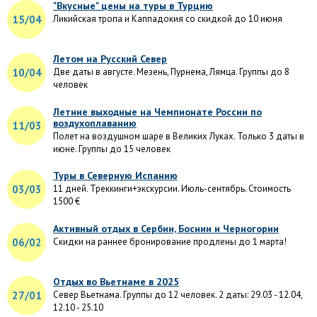
"Вкусные" цены на туры в Турцию
15/04
Ликийская тропа и Каппадокия со скидкой до 10 июня
Летом на Русский Север
10/04
Две даты в августе. Мезень, Пурнема, Лямца. Группы до 8
человек
Летние выходные на Чемпионате России по
воздухоплаванию
11/03
Полет на воздушном шаре в Великих Луках. Только 3 даты в
июне. Группы до 15 человек
Туры в Северную Испанию
03/03
11 дней. Треккинги+экскурсии. Июль-сентябрь. Стоимость
1500 €
Активный отдых в Сербии, Боснии и Черногории
06/02
Скидки на раннее бронирование продлены до 1 марта!
Отдых во Вьетнаме в 2025
27/01
Север Вьетнама. Группы до 12 человек. 2 даты: 29.03 - 12.04,
12.10 - 25.10