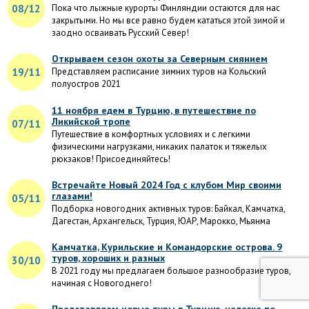
08/12
Пока что лыжные курорты Финляндии остаются для нас
закрытыми. Но мы все равно будем кататься этой зимой и
заодно осваивать Русский Север!
Открываем сезон охоты за Северным сиянием
19/11
Представляем расписание зимних туров на Кольский
полуостров 2021
11 ноября едем в Турцию, в путешествие по
Ликийской тропе
07/11
Путешествие в комфортных условиях и с легкими
физическими нагрузками, никаких палаток и тяжелых
рюкзаков! Присоединяйтесь!
Встречайте Новый 2024 Год с клубом Мир своими
глазами!
05/11
Подборка новогодних активных туров: Байкал, Камчатка,
Дагестан, Архангельск, Турция, ЮАР, Марокко, Мьянма
Камчатка, Курильские и Командорские острова. 9
туров, хороших и разных
30/10
В 2021 году мы предлагаем большое разнообразие туров,
начиная с Новогоднего!