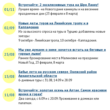
Встречайте: 2 эксклюзивных тура на Шри Ланку!
01/11
Лучшее время - на Новогодние каникулы и на весенние
праздничные дни (23 февраля и 8 марта)
Новые даты туров на Ликийскую тропу и в
Каппадокию
02/09
Из-за высокого спроса на туры в Турцию добавлены новые
заезды:
9 октября - Ликийская тропа, 10 октября - Каппадокия.
Мы уже думаем о зиме: хочется встать на беговые и
горные лыжи!
25/08
Раннее бронирование мест в Малиновке на праздники:
Новый Год, 23 февраля, 8 марта
Бабье лето на русском севере. Онежский район
Архангельской области
15/08
6-дневные туры с 31.08, 14.09 и 28.09
Встречайте: золотая осень на Алтае. Самое красивое
время в горах!
11/08
Два заезда, с 6.09 и с 20.09. Проживание в домиках или
палатках.